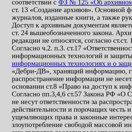
соответствии с
ФЗ № 125 «Об архивном
ст. 13 «Создание архивов». Основной ф
журналов, изданные книги, а также ру
Доступ к архивным документам являетс
ст. 24 вышеобозначенного закона. Арх
редакции не относятся, согласно ст.ст. 
Согласно ч.2. п.3. ст.17 «Ответственн
информационных технологий и защит
информационных технологиях и о защит
«Дебри-ДВ», хранящий информацию, гр
распространение информации не несет.
основании ст.8 «Право на доступ к ин
Согласно пп.3,4,6 ст.57 Закона РФ «О
не несут ответственности за распрост
действительности и порочащих честь и
ущемляющих права и законные интере
злоупотребление свободой массовой ин