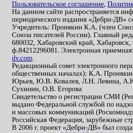
Пользовательское соглашение
,
Политик
На данном сайте распространяется ин
периодического издания «Дебри-ДВ» с
Учредитель: Пронякин К.А. (член Союз
Союза писателей России). Главный ред
680032, Хабаровский край, Хабаровск, п
ф.84212296081. Электронная приемная
dv.com
Редакционный совет электронного пер
общественных началах): К.А. Проняки
Юрьев, Ю.В. Ковалев, Л.Н. Левина, А.
Сухинин, О.В. Егорова
Свидетельство о регистрации СМИ (Р
выдано Федеральной службой по надзо
и массовых коммуникаций (Роскомнадзо
Российская Федерация, зарубежные ст
В 2006 г. проект «Дебри-ДВ» был созда