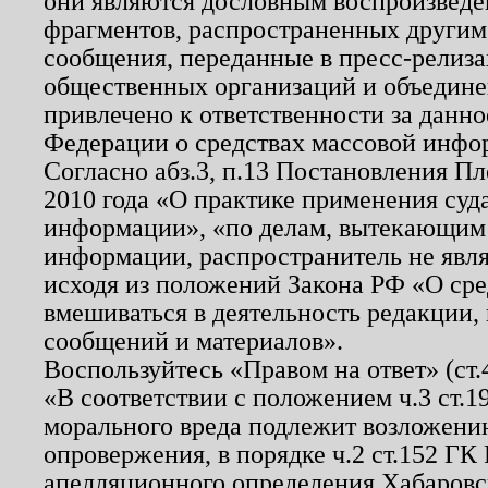
они являются дословным воспроизведе
фрагментов, распространенных другим
сообщения, переданные в пресс-релиза
общественных организаций и объединен
привлечено к ответственности за данн
Федерации о средствах массовой инфо
Согласно абз.3, п.13 Постановления П
2010 года «О практике применения суд
информации», «по делам, вытекающим
информации, распространитель не явл
исходя из положений Закона РФ «О ср
вмешиваться в деятельность редакции, 
сообщений и материалов».
Воспользуйтесь «Правом на ответ» (ст
«В соответствии с положением ч.3 ст.
морального вреда подлежит возложению
опровержения, в порядке ч.2 ст.152 ГК 
апелляционного определения Хабаровско