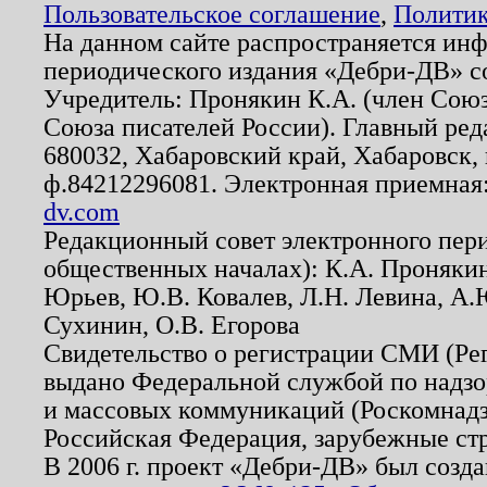
Пользовательское соглашение
,
Политик
На данном сайте распространяется ин
периодического издания «Дебри-ДВ» с
Учредитель: Пронякин К.А. (член Союз
Союза писателей России). Главный ред
680032, Хабаровский край, Хабаровск, п
ф.84212296081. Электронная приемная
dv.com
Редакционный совет электронного пер
общественных началах): К.А. Проняки
Юрьев, Ю.В. Ковалев, Л.Н. Левина, А.
Сухинин, О.В. Егорова
Свидетельство о регистрации СМИ (Р
выдано Федеральной службой по надзо
и массовых коммуникаций (Роскомнадзо
Российская Федерация, зарубежные ст
В 2006 г. проект «Дебри-ДВ» был созда