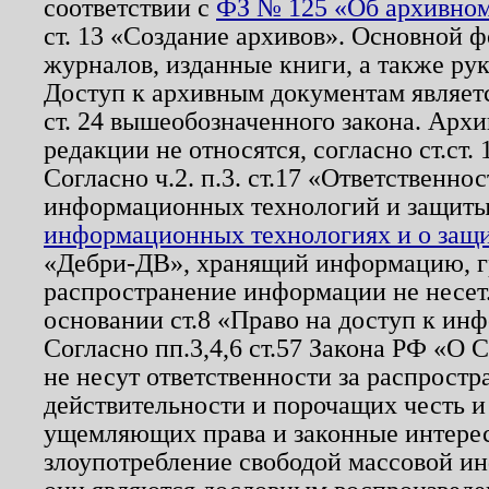
соответствии с
ФЗ № 125 «Об архивном
ст. 13 «Создание архивов». Основной ф
журналов, изданные книги, а также ру
Доступ к архивным документам являетс
ст. 24 вышеобозначенного закона. Арх
редакции не относятся, согласно ст.ст. 
Согласно ч.2. п.3. ст.17 «Ответственн
информационных технологий и защит
информационных технологиях и о защит
«Дебри-ДВ», хранящий информацию, гр
распространение информации не несет.
основании ст.8 «Право на доступ к ин
Согласно пп.3,4,6 ст.57 Закона РФ «О
не несут ответственности за распрост
действительности и порочащих честь и
ущемляющих права и законные интере
злоупотребление свободой массовой ин