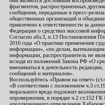
они являются дословным воспроизведе
фрагментов, распространенных другим
сообщения, переданные в пресс-релиза
общественных организаций и объединен
привлечено к ответственности за данн
Федерации о средствах массовой инфо
Согласно абз.3, п.13 Постановления П
2010 года «О практике применения суд
информации», «по делам, вытекающим
информации, распространитель не явл
исходя из положений Закона РФ «О ср
вмешиваться в деятельность редакции, 
сообщений и материалов».
Воспользуйтесь «Правом на ответ» (ст
«В соответствии с положением ч.3 ст.
морального вреда подлежит возложению
опровержения, в порядке ч.2 ст.152 ГК 
апелляционного определения Хабаровско