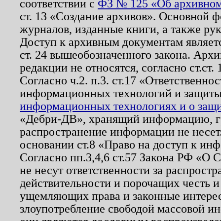
соответствии с
ФЗ № 125 «Об архивном
ст. 13 «Создание архивов». Основной ф
журналов, изданные книги, а также ру
Доступ к архивным документам являетс
ст. 24 вышеобозначенного закона. Арх
редакции не относятся, согласно ст.ст. 
Согласно ч.2. п.3. ст.17 «Ответственн
информационных технологий и защит
информационных технологиях и о защит
«Дебри-ДВ», хранящий информацию, гр
распространение информации не несет.
основании ст.8 «Право на доступ к ин
Согласно пп.3,4,6 ст.57 Закона РФ «О
не несут ответственности за распрост
действительности и порочащих честь и
ущемляющих права и законные интере
злоупотребление свободой массовой ин