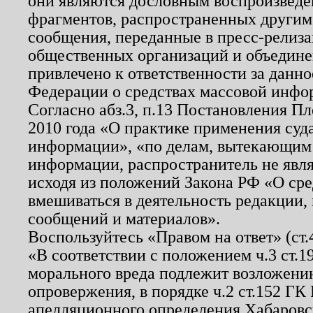
они являются дословным воспроизведе
фрагментов, распространенных другим
сообщения, переданные в пресс-релиза
общественных организаций и объединен
привлечено к ответственности за данн
Федерации о средствах массовой инфо
Согласно абз.3, п.13 Постановления П
2010 года «О практике применения суд
информации», «по делам, вытекающим
информации, распространитель не явл
исходя из положений Закона РФ «О ср
вмешиваться в деятельность редакции, 
сообщений и материалов».
Воспользуйтесь «Правом на ответ» (ст
«В соответствии с положением ч.3 ст.
морального вреда подлежит возложению
опровержения, в порядке ч.2 ст.152 ГК 
апелляционного определения Хабаровско