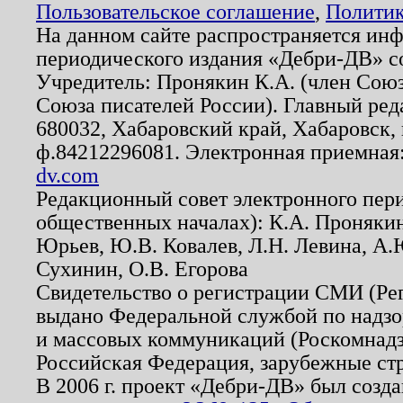
Пользовательское соглашение
,
Политик
На данном сайте распространяется ин
периодического издания «Дебри-ДВ» с
Учредитель: Пронякин К.А. (член Союз
Союза писателей России). Главный ред
680032, Хабаровский край, Хабаровск, п
ф.84212296081. Электронная приемная
dv.com
Редакционный совет электронного пер
общественных началах): К.А. Проняки
Юрьев, Ю.В. Ковалев, Л.Н. Левина, А.
Сухинин, О.В. Егорова
Свидетельство о регистрации СМИ (Р
выдано Федеральной службой по надзо
и массовых коммуникаций (Роскомнадзо
Российская Федерация, зарубежные ст
В 2006 г. проект «Дебри-ДВ» был созда