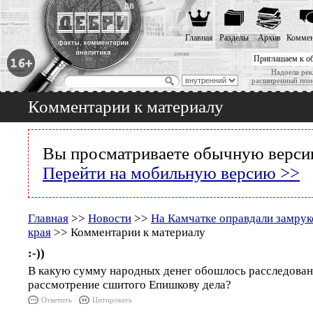
Главная
Разделы
Архив
Коммен
Приглашаем к о
Надоела рек
расширенный пои
Комментарии к материалу
Вы просматриваете обычную версию
Перейти на мобильную версию >>
Главная
>>
Новости
>>
На Камчатке оправдали замрук
края
>> Комментарии к материалу
:-))
В какую сумму народных денег обошлось расследован
рассмотрение сшитого Епишкову дела?
Ответить
Цитировать