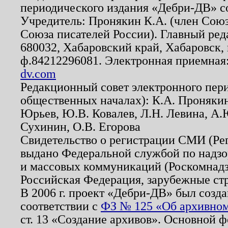
периодического издания «Дебри-ДВ» с
Учредитель: Пронякин К.А. (член Союз
Союза писателей России). Главный ред
680032, Хабаровский край, Хабаровск, п
ф.84212296081. Электронная приемная
dv.com
Редакционный совет электронного пер
общественных началах): К.А. Проняки
Юрьев, Ю.В. Ковалев, Л.Н. Левина, А.
Сухинин, О.В. Егорова
Свидетельство о регистрации СМИ (Р
выдано Федеральной службой по надзо
и массовых коммуникаций (Роскомнадзо
Российская Федерация, зарубежные ст
В 2006 г. проект «Дебри-ДВ» был созда
соответствии с
ФЗ № 125 «Об архивном
ст. 13 «Создание архивов». Основной ф