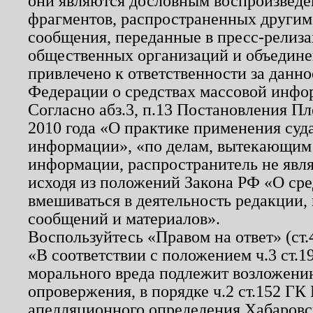
они являются дословным воспроизведе
фрагментов, распространенных другим
сообщения, переданные в пресс-релиза
общественных организаций и объединен
привлечено к ответственности за данн
Федерации о средствах массовой инфо
Согласно абз.3, п.13 Постановления П
2010 года «О практике применения суд
информации», «по делам, вытекающим
информации, распространитель не явл
исходя из положений Закона РФ «О ср
вмешиваться в деятельность редакции, 
сообщений и материалов».
Воспользуйтесь «Правом на ответ» (ст
«В соответствии с положением ч.3 ст.
морального вреда подлежит возложению
опровержения, в порядке ч.2 ст.152 ГК 
апелляционного определения Хабаровско