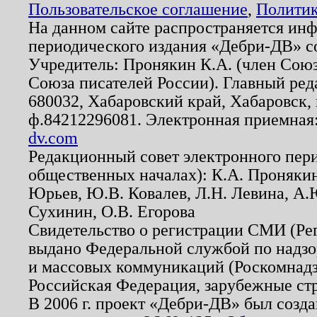
Пользовательское соглашение
,
Политик
На данном сайте распространяется ин
периодического издания «Дебри-ДВ» с
Учредитель: Пронякин К.А. (член Союз
Союза писателей России). Главный ред
680032, Хабаровский край, Хабаровск, п
ф.84212296081. Электронная приемная
dv.com
Редакционный совет электронного пер
общественных началах): К.А. Проняки
Юрьев, Ю.В. Ковалев, Л.Н. Левина, А.
Сухинин, О.В. Егорова
Свидетельство о регистрации СМИ (Р
выдано Федеральной службой по надзо
и массовых коммуникаций (Роскомнадзо
Российская Федерация, зарубежные ст
В 2006 г. проект «Дебри-ДВ» был созда