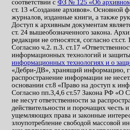
соответствии с
ФЗ № 125 «Об архивном
ст. 13 «Создание архивов». Основной ф
журналов, изданные книги, а также ру
Доступ к архивным документам являетс
ст. 24 вышеобозначенного закона. Арх
редакции не относятся, согласно ст.ст. 
Согласно ч.2. п.3. ст.17 «Ответственн
информационных технологий и защит
информационных технологиях и о защит
«Дебри-ДВ», хранящий информацию, гр
распространение информации не несет.
основании ст.8 «Право на доступ к ин
Согласно пп.3,4,6 ст.57 Закона РФ «О
не несут ответственности за распрост
действительности и порочащих честь и
ущемляющих права и законные интере
злоупотребление свободой массовой ин