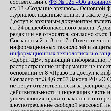
соответствии с
ФЗ № 125 «Об архивном
ст. 13 «Создание архивов». Основной ф
журналов, изданные книги, а также ру
Доступ к архивным документам являетс
ст. 24 вышеобозначенного закона. Арх
редакции не относятся, согласно ст.ст. 
Согласно ч.2. п.3. ст.17 «Ответственн
информационных технологий и защит
информационных технологиях и о защит
«Дебри-ДВ», хранящий информацию, гр
распространение информации не несет.
основании ст.8 «Право на доступ к ин
Согласно пп.3,4,6 ст.57 Закона РФ «О
не несут ответственности за распрост
действительности и порочащих честь и
ущемляющих права и законные интере
злоупотребление свободой массовой ин