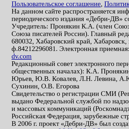
Пользовательское соглашение
,
Политик
На данном сайте распространяется ин
периодического издания «Дебри-ДВ» с
Учредитель: Пронякин К.А. (член Союз
Союза писателей России). Главный ред
680032, Хабаровский край, Хабаровск, п
ф.84212296081. Электронная приемная
dv.com
Редакционный совет электронного пер
общественных началах): К.А. Проняки
Юрьев, Ю.В. Ковалев, Л.Н. Левина, А.
Сухинин, О.В. Егорова
Свидетельство о регистрации СМИ (Р
выдано Федеральной службой по надзо
и массовых коммуникаций (Роскомнадзо
Российская Федерация, зарубежные ст
В 2006 г. проект «Дебри-ДВ» был созда