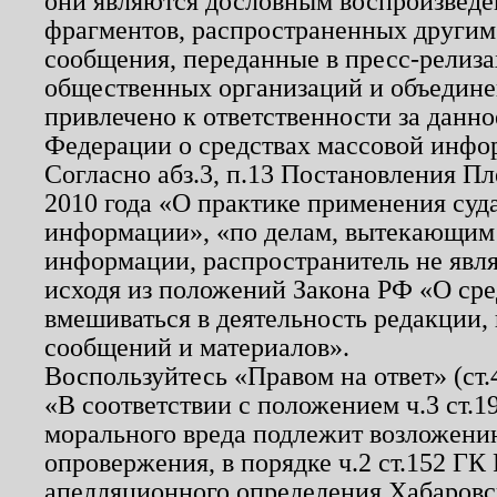
они являются дословным воспроизведе
фрагментов, распространенных другим
сообщения, переданные в пресс-релиза
общественных организаций и объединен
привлечено к ответственности за данн
Федерации о средствах массовой инфо
Согласно абз.3, п.13 Постановления П
2010 года «О практике применения суд
информации», «по делам, вытекающим
информации, распространитель не явл
исходя из положений Закона РФ «О ср
вмешиваться в деятельность редакции, 
сообщений и материалов».
Воспользуйтесь «Правом на ответ» (ст
«В соответствии с положением ч.3 ст.
морального вреда подлежит возложению
опровержения, в порядке ч.2 ст.152 ГК 
апелляционного определения Хабаровско