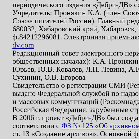
периодического издания «Дебри-ДВ» с
Учредитель: Пронякин К.А. (член Союз
Союза писателей России). Главный ред
680032, Хабаровский край, Хабаровск, п
ф.84212296081. Электронная приемная
dv.com
Редакционный совет электронного пер
общественных началах): К.А. Проняки
Юрьев, Ю.В. Ковалев, Л.Н. Левина, А.
Сухинин, О.В. Егорова
Свидетельство о регистрации СМИ (Р
выдано Федеральной службой по надзо
и массовых коммуникаций (Роскомнадзо
Российская Федерация, зарубежные ст
В 2006 г. проект «Дебри-ДВ» был созда
соответствии с
ФЗ № 125 «Об архивном
ст. 13 «Создание архивов». Основной ф