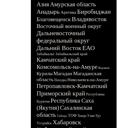
Азия
Амурская область
Биробиджан
Анадырь
Арктика
Владивосток
Благовещенск
Восточный военный округ
Дальневосточный
федеральный округ
Дальний Восток
ЕАО
Забайкалье
Забайкальский край
Камчатский край
Комсомольск-на-Амуре
Корякия
Магадан
Магаданская
Курилы
область
Николаевск-на-Амуре
Находка
Петропавловск-Камчатский
Приморский край
Республика
Республика Саха
Бурятия
(Якутия)
Сахалинская
область
ТОФ
Тында
Улан-Удэ
Сибирь
Хабаровск
Уссурийск