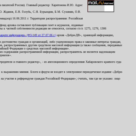
 писателей России). Главный редактор: Харитонова И.Ю. Адрес
Ю. Жданов, Е.Н. Голубь, С.Н. Бурындин, Б.М. Сухинин, О.В.
надзор) 16.06.2011 г. Территория распространения: Российская
й фонд архива составляют публикации газет и журналов, изданные
к частной собственности редакции не относятся, согласно ст.ст. 1275, 1276, 1306
щите информации» (ФЗ-149 от 27.07.06 г.)
архив «Дебри-ДВ», хранящий информацию,
ь и достоинство граждан и организаций, либо ущемляющих права и законные интересы граждан,
ов, распространенных другим средством массовой информации (а также сообщения, переданные
сийской Федерации о средствах массовой информации».
из содержания распространенной информации, распространитель не является надлежащим
ериалов».
редителя и главного редактор», - из апелляционного определения Хабаровского краевого суда
ны к выражению мнения. Блоги и форум не входят в электронное периодическое издание «Дебри-
а участие в референдуме граждан Российской Федерации»; считать, там где не указано: лицо