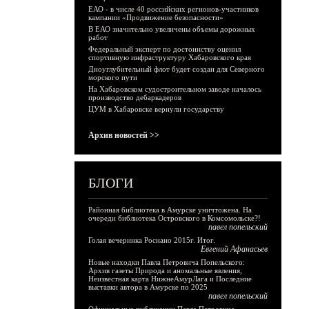
ЕАО - в числе 40 российских регионов-участников
кампании «Продвижение безопасности»
В ЕАО значительно увеличены объемы дорожных
работ
Федеральный эксперт по достоинству оценил
спортивную инфраструктуру Хабаровского края
Дноуглубительный флот будет создан для Северного
морского пути
На Хабаровском судостроительном заводе началось
производство дебаркадеров
ЦУМ в Хабаровске вернули государству
Архив новостей >>
БЛОГИ
Районная библиотека в Амурске уничтожена. На
очереди библиотека Островского в Комсомольске?!
павел попельский
Голая вечеринка Роснано 2015г. Итог.
Евгений Афанасьев
Новые находки Павла Петровича Попельского:
Архив газеты Природа и аномальные явления,
Неизвестная карта НижнеАмурЛага и Последние
выставки автора в Амурске по 2025
павел попельский