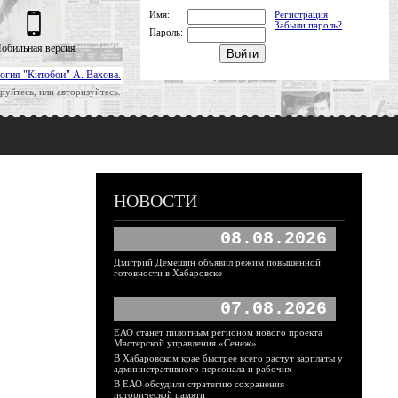
Имя:
Регистрация
Забыли пароль?
Пароль:
обильная версия
огия "Китобои" А. Вахова.
руйтесь, или авторизуйтесь.
НОВОСТИ
08.08.2026
Дмитрий Демешин объявил режим повышенной
готовности в Хабаровске
07.08.2026
ЕАО станет пилотным регионом нового проекта
Мастерской управления «Сенеж»
В Хабаровском крае быстрее всего растут зарплаты у
административного персонала и рабочих
В ЕАО обсудили стратегию сохранения
исторической памяти