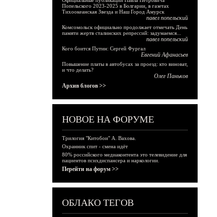
Официальные публикации Павла Петровича
Попельского 2023-2025 в Болгарии, в газетах
Тихоокеанская Звезда и Наш Город Амурск
павел попельский
Комсомольск официально продолжает отмечать День
памяти жертв сталинских репрессий: задумаемся...
павел попельский
Кого боится Путин: Сергей Фургал
Евгений Афанасьев
Повышение платы в автобусах за проезд: кто виноват,
и что делать?
Олег Паньков
Архив блогов >>
НОВОЕ НА ФОРУМЕ
Трилогия "Китобои" А. Вахова.
Охранник спит - смена идёт
80% российского медиаконтента это телевидение для
пациентов психдиспансера и наркологии.
Перейти на форум >>
ОБЛАКО ТЕГОВ