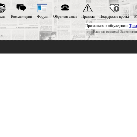
хив
Комментарии
Форум
Обратная связь
Правила
Поддержать проект
М
Приглашаем к обсуждению:
Трил
Надоела реклама? Зарегистри
ск