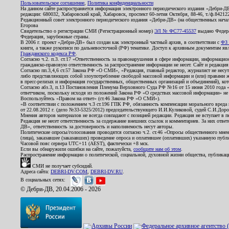
Пользовательское соглашение
,
Политика конфиденциальности
На данном сайте распространяется информация электронного периодического издания «Дебри-Д
редакции: 680032, Хабаровский край, Хабаровск, проспект 60-летия Октября, 88-46, т./ф.8421
Редакционный совет электронного периодического издания «Дебри-ДВ» (на общественных нач
Егорова
Свидетельство о регистрации СМИ (Регистрационный номер)
ЭЛ № ФС77-45537
выдано Федера
Федерация, зарубежные страны.
В 2006 г. проект «Дебри-ДВ» был создан как электронный частный архив, в соответствии с
ФЗ 
книги, а также рукописи по дальневосточной (РФ) тематике. Доступ к архивным документам явля
Гражданского кодекса РФ
.
Согласно ч.2. п.3. ст.17 «Ответственность за правонарушения в сфере информации, информац
гражданско-правовую ответственность за распространение информации не несет. Сайт и редакци
Согласно пп.3,4,6 ст.57 Закона РФ «О СМИ», «Редакция, главный редактор, журналист не несут
либо представляющих собой злоупотребление свободой массовой информации и (или) правами ж
в пресс-релизах и информация государственных, общественных организаций и объединений), кот
Согласно абз.3, п.13 Постановления Пленума Верховного Суда РФ №16 от 15 июня 2010 года 
ответчиком, поскольку исходя из положений Закона РФ «О средствах массовой информации» не 
Воспользуйтесь «Правом на ответ» (ст.46 Закона РФ «О СМИ»).
«В соответствии с положением ч.3 ст.196 ГПК РФ, обязанность компенсации морального вреда п
от 22.08.2012 г. (дело №33-5325/2012) председательствующего И.И.Куликовой, судей С.И.Дор
Мнения авторов материалов не всегда совпадают с позицией редакции. Редакция не вступает в п
Редакция не несет ответственность за содержание внешних ссылок и комментариев. За них отве
ДВ», ответственность за достоверность и наполняемость несут авторы.
Политические опросы/голосования проводятся согласно ч.2. ст.46 «Опросы общественного мнени
(лица), заказавшее (заказавших) проведение опроса и оплатившее (оплативших) указанную публик
Часовой пояс сервера UTC+11 (AEST), фактически +8 мск.
Если вы обнаружили ошибки на сайте, пожалуйста,
сообщите нам об этом
.
Распространение информации о политической, социальной, духовной жизни общества, публикац
СМИ не получает субсидий.
Адреса сайта:
DEBRI-DV.COM
,
DEBRI-DV.RU
.
В социальных сетях:
© Дебри-ДВ, 20.04.2006 - 2026