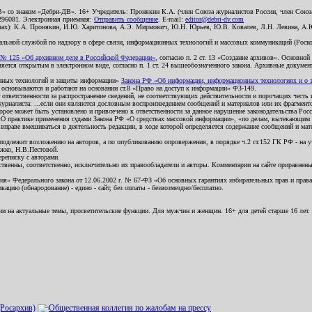
В» со знаком «Дебри-ДВ». 16+ Учредитель: Пронякин К.А. (член Союза журналистов России, член Союза
2296081. Электронная приемная:
Отправить сообщение
. E-mail:
editor@debri-dv.com
алах): К.А. Пронякин, И.Ю. Харитонова, А.Э. Мирмович, Ю.Н. Юрьев, Ю.В. Ковалев, Л.Н. Левина, А.
льной службой по надзору в сфере связи, информационных технологий и массовых коммуникаций (Роском
№ 125 «Об архивном деле в Российской Федерации»
, согласно п. 2 ст. 13 «Создание архивов». Основно
ется открытым в электронном виде, согласно п. 1 ст. 24 вышеобозначенного закона. Архивные документы 
ионных технологий и защиты информации»
Закона РФ «Об информации, информационных технологиях и о за
я основываются и работают на основании ст.8 «Право на доступ к информации» ФЗ-149.
 ответственности за распространение сведений, не соответствующих действительности и порочащих чест
урналиста: ...если они являются дословным воспроизведением сообщений и материалов или их фрагмент
орое может быть установлено и привлечено к ответственности за данное нарушение законодательства Рос
«О практике применения судами Закона РФ «О средствах массовой информации», «по делам, вытекающим 
вправе вмешиваться в деятельность редакции, в ходе которой определяется содержание сообщений и мат
одлежит возложению на авторов, а по опубликованию опровержения, в порядке ч.2 ст.152 ГК РФ - на уч
ожко, Н.В.Пестовой.
ереписку с авторами.
тственны, соответственно, исключительно их правообладатели и авторы. Комментарии на сайте приравне
я» Федерального закона от 12.06.2002 г. № 67-ФЗ «Об основных гарантиях избирательных прав и права н
ацию (обнародование) - едино - сайт, без оплаты - безвозмездно/бесплатно.
ии на актуальные темы, просветительские функции. Для мужчин и женщин. 16+ для детей старше 16 лет.