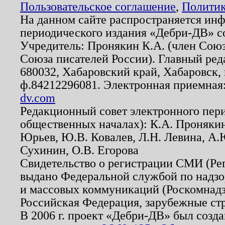
Пользовательское соглашение
,
Политик
На данном сайте распространяется ин
периодического издания «Дебри-ДВ» с
Учредитель: Пронякин К.А. (член Союз
Союза писателей России). Главный ред
680032, Хабаровский край, Хабаровск, п
ф.84212296081. Электронная приемная
dv.com
Редакционный совет электронного пер
общественных началах): К.А. Проняки
Юрьев, Ю.В. Ковалев, Л.Н. Левина, А.
Сухинин, О.В. Егорова
Свидетельство о регистрации СМИ (Р
выдано Федеральной службой по надзо
и массовых коммуникаций (Роскомнадзо
Российская Федерация, зарубежные ст
В 2006 г. проект «Дебри-ДВ» был созда