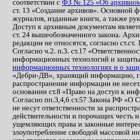
соответствии с
ФЗ № 125 «Об архивном
ст. 13 «Создание архивов». Основной ф
журналов, изданные книги, а также ру
Доступ к архивным документам являетс
ст. 24 вышеобозначенного закона. Арх
редакции не относятся, согласно ст.ст. 
Согласно ч.2. п.3. ст.17 «Ответственн
информационных технологий и защит
информационных технологиях и о защит
«Дебри-ДВ», хранящий информацию, гр
распространение информации не несет.
основании ст.8 «Право на доступ к ин
Согласно пп.3,4,6 ст.57 Закона РФ «О
не несут ответственности за распрост
действительности и порочащих честь и
ущемляющих права и законные интере
злоупотребление свободой массовой ин