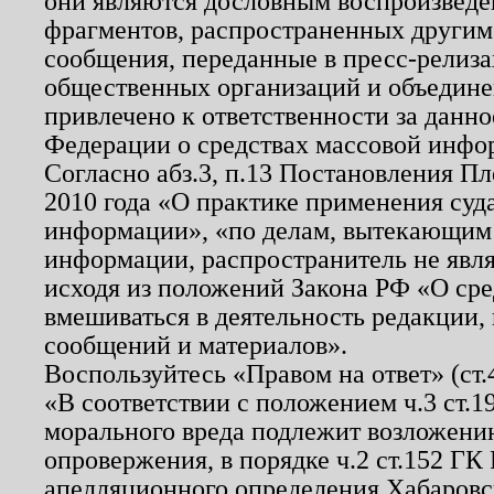
они являются дословным воспроизведе
фрагментов, распространенных другим
сообщения, переданные в пресс-релиза
общественных организаций и объединен
привлечено к ответственности за данн
Федерации о средствах массовой инфо
Согласно абз.3, п.13 Постановления П
2010 года «О практике применения суд
информации», «по делам, вытекающим
информации, распространитель не явл
исходя из положений Закона РФ «О ср
вмешиваться в деятельность редакции, 
сообщений и материалов».
Воспользуйтесь «Правом на ответ» (ст
«В соответствии с положением ч.3 ст.
морального вреда подлежит возложению
опровержения, в порядке ч.2 ст.152 ГК 
апелляционного определения Хабаровско