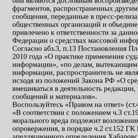
они являются дословным воспроизведе
фрагментов, распространенных другим
сообщения, переданные в пресс-релиза
общественных организаций и объединен
привлечено к ответственности за данн
Федерации о средствах массовой инфо
Согласно абз.3, п.13 Постановления П
2010 года «О практике применения суд
информации», «по делам, вытекающим
информации, распространитель не явл
исходя из положений Закона РФ «О ср
вмешиваться в деятельность редакции, 
сообщений и материалов».
Воспользуйтесь «Правом на ответ» (ст
«В соответствии с положением ч.3 ст.
морального вреда подлежит возложению
опровержения, в порядке ч.2 ст.152 ГК 
апелляционного определения Хабаровско