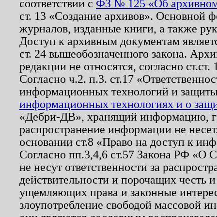
соответствии с
ФЗ № 125 «Об архивном
ст. 13 «Создание архивов». Основной ф
журналов, изданные книги, а также ру
Доступ к архивным документам являетс
ст. 24 вышеобозначенного закона. Арх
редакции не относятся, согласно ст.ст. 
Согласно ч.2. п.3. ст.17 «Ответственн
информационных технологий и защит
информационных технологиях и о защит
«Дебри-ДВ», хранящий информацию, гр
распространение информации не несет.
основании ст.8 «Право на доступ к ин
Согласно пп.3,4,6 ст.57 Закона РФ «О
не несут ответственности за распрост
действительности и порочащих честь и
ущемляющих права и законные интере
злоупотребление свободой массовой ин