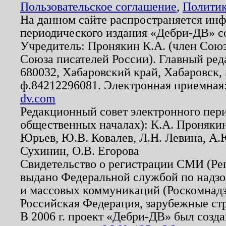
Пользовательское соглашение
,
Политик
На данном сайте распространяется ин
периодического издания «Дебри-ДВ» с
Учредитель: Пронякин К.А. (член Союз
Союза писателей России). Главный ред
680032, Хабаровский край, Хабаровск, п
ф.84212296081. Электронная приемная
dv.com
Редакционный совет электронного пер
общественных началах): К.А. Проняки
Юрьев, Ю.В. Ковалев, Л.Н. Левина, А.
Сухинин, О.В. Егорова
Свидетельство о регистрации СМИ (Р
выдано Федеральной службой по надзо
и массовых коммуникаций (Роскомнадзо
Российская Федерация, зарубежные ст
В 2006 г. проект «Дебри-ДВ» был созда