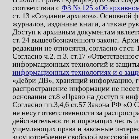
соответствии с
ФЗ № 125 «Об архивном
ст. 13 «Создание архивов». Основной ф
журналов, изданные книги, а также ру
Доступ к архивным документам являетс
ст. 24 вышеобозначенного закона. Арх
редакции не относятся, согласно ст.ст. 
Согласно ч.2. п.3. ст.17 «Ответственн
информационных технологий и защит
информационных технологиях и о защит
«Дебри-ДВ», хранящий информацию, гр
распространение информации не несет.
основании ст.8 «Право на доступ к ин
Согласно пп.3,4,6 ст.57 Закона РФ «О
не несут ответственности за распрост
действительности и порочащих честь и
ущемляющих права и законные интере
злоупотребление свободой массовой ин