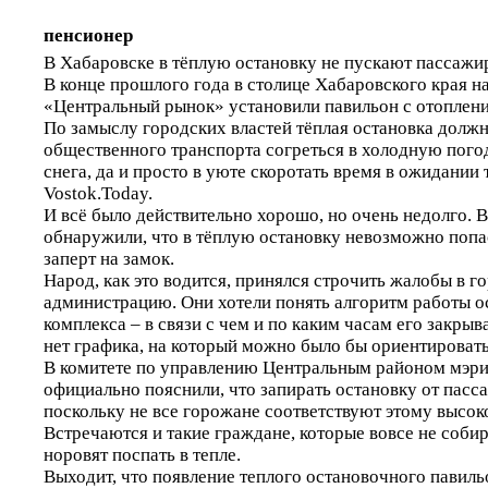
пенсионер
В Хабаровске в тёплую остановку не пускают пассажи
В конце прошлого года в столице Хабаровского края н
«Центральный рынок» установили павильон с отоплен
По замыслу городских властей тёплая остановка долж
общественного транспорта согреться в холодную погод
снега, да и просто в уюте скоротать время в ожидании
Vostok.Today.
И всё было действительно хорошо, но очень недолго. 
обнаружили, что в тёплую остановку невозможно попа
заперт на замок.
Народ, как это водится, принялся строчить жалобы в 
администрацию. Они хотели понять алгоритм работы 
комплекса – в связи с чем и по каким часам его закрыв
нет графика, на который можно было бы ориентировать
В комитете по управлению Центральным районом мэр
официально пояснили, что запирать остановку от пасс
поскольку не все горожане соответствуют этому высок
Встречаются и такие граждане, которые вовсе не собир
норовят поспать в тепле.
Выходит, что появление теплого остановочного павиль