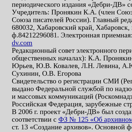
периодического издания «Дебри-ДВ» с
Учредитель: Пронякин К.А. (член Союз
Союза писателей России). Главный ред
680032, Хабаровский край, Хабаровск, п
ф.84212296081. Электронная приемная
dv.com
Редакционный совет электронного пер
общественных началах): К.А. Проняки
Юрьев, Ю.В. Ковалев, Л.Н. Левина, А.
Сухинин, О.В. Егорова
Свидетельство о регистрации СМИ (Р
выдано Федеральной службой по надзо
и массовых коммуникаций (Роскомнадзо
Российская Федерация, зарубежные ст
В 2006 г. проект «Дебри-ДВ» был созда
соответствии с
ФЗ № 125 «Об архивном
ст. 13 «Создание архивов». Основной ф