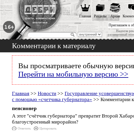
Главная
Разделы
Архив
Коммен
Приглашаем к о
Надоела рек
расширенный пои
Комментарии к материалу
Вы просматриваете обычную версию
Перейти на мобильную версию >>
Главная
>>
Новости
>>
Госуправление усовершенствую
с помощью «счетчика губернатора»
>> Комментарии к
пенсионер
А этот "счётчик губернатора" превратит Второй Хабар
благоустроенный мирорайон?
Ответить
Цитировать