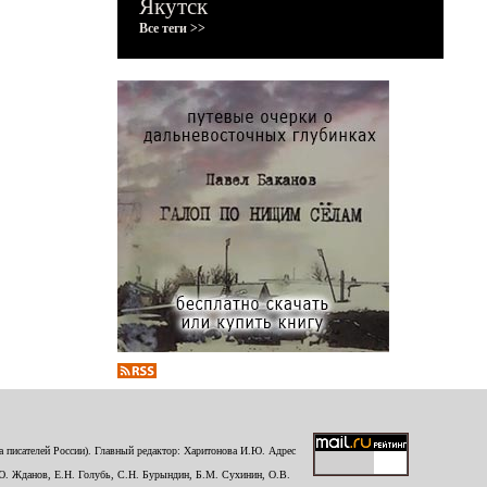
Якутск
Все теги >>
 писателей России). Главный редактор: Харитонова И.Ю. Адрес
Ю. Жданов, Е.Н. Голубь, С.Н. Бурындин, Б.М. Сухинин, О.В.