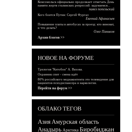
Комсомольск официально продолжает отмечать День
памяти жертв сталинских репрессий: задумаемся...
павел попельский
Кого боится Путин: Сергей Фургал
Евгений Афанасьев
Повышение платы в автобусах за проезд: кто виноват,
и что делать?
Олег Паньков
Архив блогов >>
НОВОЕ НА ФОРУМЕ
Трилогия "Китобои" А. Вахова.
Охранник спит - смена идёт
80% российского медиаконтента это телевидение для
пациентов психдиспансера и наркологии.
Перейти на форум >>
ОБЛАКО ТЕГОВ
Азия
Амурская область
Биробиджан
Анадырь
Арктика