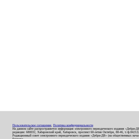
Пользовательское соглашение
,
Политика конфиденциальности
На данном сайте распространяется информация электронного периодического издания «Дебри-Д
редакции: 680032, Хабаровский край, Хабаровск, проспект 60-летия Октября, 88-46, т./ф.8421
Редакционный совет электронного периодического издания «Дебри-ДВ» (на общественных нач
Егорова