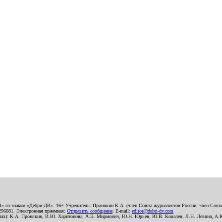
В» со знаком «Дебри-ДВ». 16+ Учредитель: Пронякин К.А. (член Союза журналистов России, член Союза
2296081. Электронная приемная:
Отправить сообщение
. E-mail:
editor@debri-dv.com
алах): К.А. Пронякин, И.Ю. Харитонова, А.Э. Мирмович, Ю.Н. Юрьев, Ю.В. Ковалев, Л.Н. Левина, А.