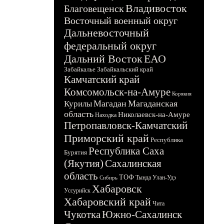
Владивосток
Благовещенск
Восточный военный округ
Дальневосточный
федеральный округ
Дальний Восток
ЕАО
Забайкалье
Забайкальский край
Камчатский край
Комсомольск-на-Амуре
Корякия
Магадан
Магаданская
Курилы
область
Николаевск-на-Амуре
Находка
Петропавловск-Камчатский
Приморский край
Республика
Республика Саха
Бурятия
(Якутия)
Сахалинская
область
ТОФ
Тында
Улан-Удэ
Сибирь
Хабаровск
Уссурийск
Хабаровский край
Чита
Чукотка
Южно-Сахалинск