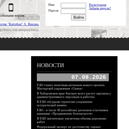
Имя:
Регистрация
Забыли пароль?
Пароль:
обильная версия
огия "Китобои" А. Вахова.
руйтесь, или авторизуйтесь.
НОВОСТИ
07.08.2026
ЕАО станет пилотным регионом нового проекта
Мастерской управления «Сенеж»
В Хабаровском крае быстрее всего растут зарплаты у
административного персонала и рабочих
В ЕАО обсудили стратегию сохранения
исторической памяти
ЕАО - в числе 40 российских регионов-участников
кампании «Продвижение безопасности»
В ЕАО значительно увеличены объемы дорожных
работ
Федеральный эксперт по достоинству оценил