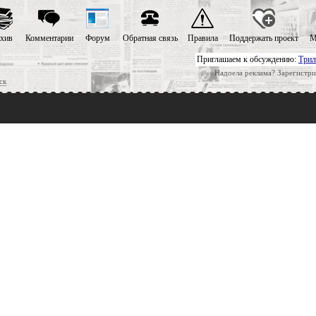
хив
Комментарии
Форум
Обратная связь
Правила
Поддержать проект
М
Приглашаем к обсуждению:
Трил
Надоела реклама? Зарегистри
ск