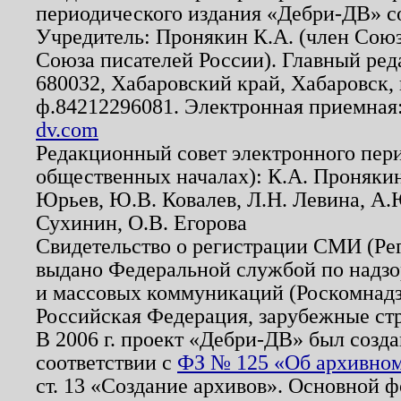
периодического издания «Дебри-ДВ» с
Учредитель: Пронякин К.А. (член Союз
Союза писателей России). Главный ред
680032, Хабаровский край, Хабаровск, п
ф.84212296081. Электронная приемная
dv.com
Редакционный совет электронного пер
общественных началах): К.А. Проняки
Юрьев, Ю.В. Ковалев, Л.Н. Левина, А.
Сухинин, О.В. Егорова
Свидетельство о регистрации СМИ (Р
выдано Федеральной службой по надзо
и массовых коммуникаций (Роскомнадзо
Российская Федерация, зарубежные ст
В 2006 г. проект «Дебри-ДВ» был созда
соответствии с
ФЗ № 125 «Об архивном
ст. 13 «Создание архивов». Основной ф