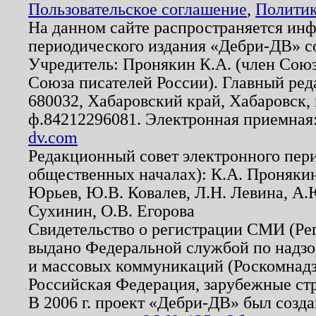
Пользовательское соглашение
,
Политик
На данном сайте распространяется ин
периодического издания «Дебри-ДВ» с
Учредитель: Пронякин К.А. (член Союз
Союза писателей России). Главный ред
680032, Хабаровский край, Хабаровск, п
ф.84212296081. Электронная приемная
dv.com
Редакционный совет электронного пер
общественных началах): К.А. Проняки
Юрьев, Ю.В. Ковалев, Л.Н. Левина, А.
Сухинин, О.В. Егорова
Свидетельство о регистрации СМИ (Р
выдано Федеральной службой по надзо
и массовых коммуникаций (Роскомнадзо
Российская Федерация, зарубежные ст
В 2006 г. проект «Дебри-ДВ» был созда