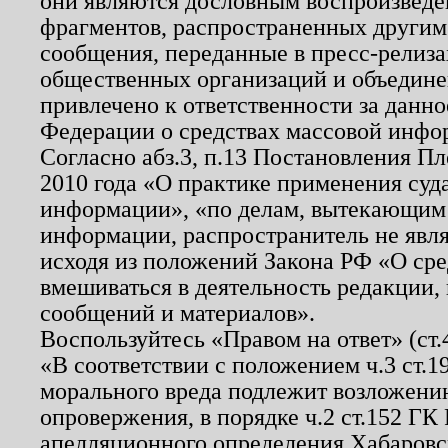
они являются дословным воспроизведе
фрагментов, распространенных другим
сообщения, переданные в пресс-релиза
общественных организаций и объединен
привлечено к ответственности за данн
Федерации о средствах массовой инфо
Согласно абз.3, п.13 Постановления П
2010 года «О практике применения суд
информации», «по делам, вытекающим
информации, распространитель не явл
исходя из положений Закона РФ «О ср
вмешиваться в деятельность редакции, 
сообщений и материалов».
Воспользуйтесь «Правом на ответ» (ст
«В соответствии с положением ч.3 ст.
морального вреда подлежит возложению
опровержения, в порядке ч.2 ст.152 ГК 
апелляционного определения Хабаровско