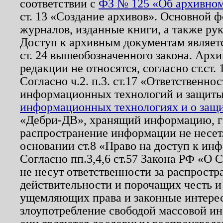
соответствии с
ФЗ № 125 «Об архивном
ст. 13 «Создание архивов». Основной ф
журналов, изданные книги, а также ру
Доступ к архивным документам являетс
ст. 24 вышеобозначенного закона. Арх
редакции не относятся, согласно ст.ст. 
Согласно ч.2. п.3. ст.17 «Ответственн
информационных технологий и защит
информационных технологиях и о защит
«Дебри-ДВ», хранящий информацию, гр
распространение информации не несет.
основании ст.8 «Право на доступ к ин
Согласно пп.3,4,6 ст.57 Закона РФ «О
не несут ответственности за распрост
действительности и порочащих честь и
ущемляющих права и законные интере
злоупотребление свободой массовой ин