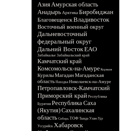
Азия
Амурская область
Биробиджан
Анадырь
Арктика
Владивосток
Благовещенск
Восточный военный округ
Дальневосточный
федеральный округ
Дальний Восток
ЕАО
Забайкалье
Забайкальский край
Камчатский край
Комсомольск-на-Амуре
Корякия
Магадан
Магаданская
Курилы
область
Николаевск-на-Амуре
Находка
Петропавловск-Камчатский
Приморский край
Республика
Республика Саха
Бурятия
(Якутия)
Сахалинская
область
ТОФ
Тында
Улан-Удэ
Сибирь
Хабаровск
Уссурийск