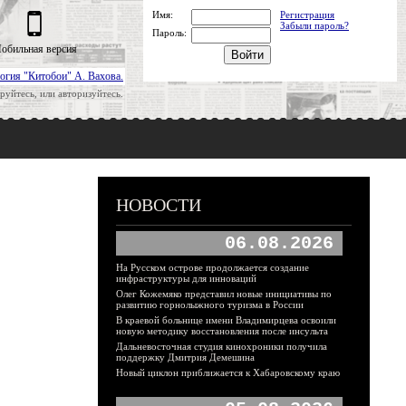
Имя:
Регистрация
Забыли пароль?
Пароль:
обильная версия
огия "Китобои" А. Вахова.
руйтесь, или авторизуйтесь.
НОВОСТИ
06.08.2026
На Русском острове продолжается создание
инфраструктуры для инноваций
Олег Кожемяко представил новые инициативы по
развитию горнолыжного туризма в России
В краевой больнице имени Владимирцева освоили
новую методику восстановления после инсульта
Дальневосточная студия кинохроники получила
поддержку Дмитрия Демешина
Новый циклон приближается к Хабаровскому краю