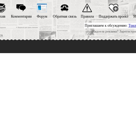
хив
Комментарии
Форум
Обратная связь
Правила
Поддержать проект
М
Приглашаем к обсуждению:
Трил
Надоела реклама? Зарегистри
ск