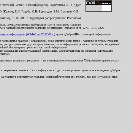
 писателей России). Главный редактор: Харитонова И.Ю. Адрес
Ю. Жданов, Е.Н. Голубь, С.Н. Бурындин, Б.М. Сухинин, О.В.
надзор) 16.06.2011 г. Территория распространения: Российская
й фонд архива составляют публикации газет и журналов, изданные
к частной собственности редакции не относятся, согласно ст.ст. 1275, 1276, 1306
щите информации» (ФЗ-149 от 27.07.06 г.)
архив «Дебри-ДВ», хранящий информацию,
ь и достоинство граждан и организаций, либо ущемляющих права и законные интересы граждан,
ов, распространенных другим средством массовой информации (а также сообщения, переданные
сийской Федерации о средствах массовой информации».
из содержания распространенной информации, распространитель не является надлежащим
ериалов».
редителя и главного редактор», - из апелляционного определения Хабаровского краевого суда
ны к выражению мнения. Блоги и форум не входят в электронное периодическое издание «Дебри-
а участие в референдуме граждан Российской Федерации»; считать, там где не указано: лицо