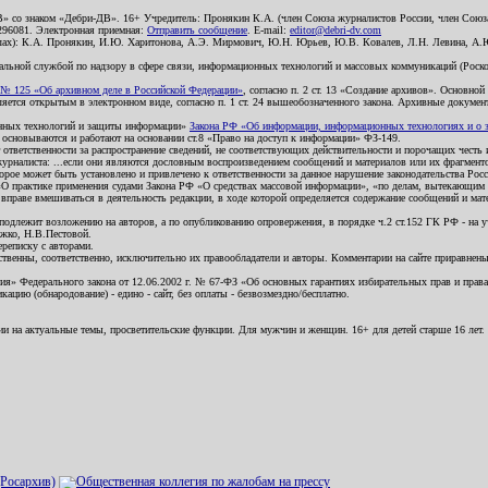
В» со знаком «Дебри-ДВ». 16+ Учредитель: Пронякин К.А. (член Союза журналистов России, член Союза
2296081. Электронная приемная:
Отправить сообщение
. E-mail:
editor@debri-dv.com
алах): К.А. Пронякин, И.Ю. Харитонова, А.Э. Мирмович, Ю.Н. Юрьев, Ю.В. Ковалев, Л.Н. Левина, А.
льной службой по надзору в сфере связи, информационных технологий и массовых коммуникаций (Роском
№ 125 «Об архивном деле в Российской Федерации»
, согласно п. 2 ст. 13 «Создание архивов». Основно
ется открытым в электронном виде, согласно п. 1 ст. 24 вышеобозначенного закона. Архивные документы 
ионных технологий и защиты информации»
Закона РФ «Об информации, информационных технологиях и о за
я основываются и работают на основании ст.8 «Право на доступ к информации» ФЗ-149.
 ответственности за распространение сведений, не соответствующих действительности и порочащих чест
урналиста: ...если они являются дословным воспроизведением сообщений и материалов или их фрагмент
орое может быть установлено и привлечено к ответственности за данное нарушение законодательства Рос
«О практике применения судами Закона РФ «О средствах массовой информации», «по делам, вытекающим 
вправе вмешиваться в деятельность редакции, в ходе которой определяется содержание сообщений и мат
одлежит возложению на авторов, а по опубликованию опровержения, в порядке ч.2 ст.152 ГК РФ - на уч
ожко, Н.В.Пестовой.
ереписку с авторами.
тственны, соответственно, исключительно их правообладатели и авторы. Комментарии на сайте приравне
я» Федерального закона от 12.06.2002 г. № 67-ФЗ «Об основных гарантиях избирательных прав и права н
ацию (обнародование) - едино - сайт, без оплаты - безвозмездно/бесплатно.
ии на актуальные темы, просветительские функции. Для мужчин и женщин. 16+ для детей старше 16 лет.