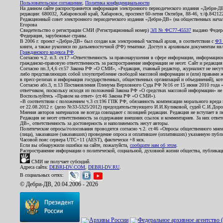
Пользовательское соглашение
,
Политика конфиденциальности
На данном сайте распространяется информация электронного периодического издания «Дебри-Д
редакции: 680032, Хабаровский край, Хабаровск, проспект 60-летия Октября, 88-46, т./ф.8421
Редакционный совет электронного периодического издания «Дебри-ДВ» (на общественных нач
Егорова
Свидетельство о регистрации СМИ (Регистрационный номер)
ЭЛ № ФС77-45537
выдано Федера
Федерация, зарубежные страны.
В 2006 г. проект «Дебри-ДВ» был создан как электронный частный архив, в соответствии с
ФЗ 
книги, а также рукописи по дальневосточной (РФ) тематике. Доступ к архивным документам явля
Гражданского кодекса РФ
.
Согласно ч.2. п.3. ст.17 «Ответственность за правонарушения в сфере информации, информац
гражданско-правовую ответственность за распространение информации не несет. Сайт и редакци
Согласно пп.3,4,6 ст.57 Закона РФ «О СМИ», «Редакция, главный редактор, журналист не несут
либо представляющих собой злоупотребление свободой массовой информации и (или) правами ж
в пресс-релизах и информация государственных, общественных организаций и объединений), кот
Согласно абз.3, п.13 Постановления Пленума Верховного Суда РФ №16 от 15 июня 2010 года 
ответчиком, поскольку исходя из положений Закона РФ «О средствах массовой информации» не 
Воспользуйтесь «Правом на ответ» (ст.46 Закона РФ «О СМИ»).
«В соответствии с положением ч.3 ст.196 ГПК РФ, обязанность компенсации морального вреда п
от 22.08.2012 г. (дело №33-5325/2012) председательствующего И.И.Куликовой, судей С.И.Дор
Мнения авторов материалов не всегда совпадают с позицией редакции. Редакция не вступает в п
Редакция не несет ответственность за содержание внешних ссылок и комментариев. За них отве
ДВ», ответственность за достоверность и наполняемость несут авторы.
Политические опросы/голосования проводятся согласно ч.2. ст.46 «Опросы общественного мнени
(лица), заказавшее (заказавших) проведение опроса и оплатившее (оплативших) указанную публик
Часовой пояс сервера UTC+11 (AEST), фактически +8 мск.
Если вы обнаружили ошибки на сайте, пожалуйста,
сообщите нам об этом
.
Распространение информации о политической, социальной, духовной жизни общества, публикац
СМИ не получает субсидий.
Адреса сайта:
DEBRI-DV.COM
,
DEBRI-DV.RU
.
В социальных сетях:
© Дебри-ДВ, 20.04.2006 - 2026