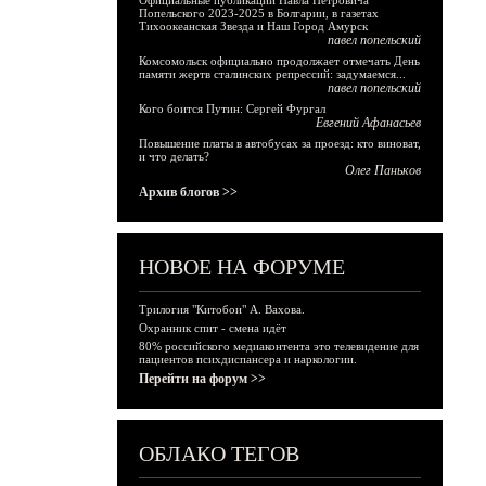
Официальные публикации Павла Петровича
Попельского 2023-2025 в Болгарии, в газетах
Тихоокеанская Звезда и Наш Город Амурск
павел попельский
Комсомольск официально продолжает отмечать День
памяти жертв сталинских репрессий: задумаемся...
павел попельский
Кого боится Путин: Сергей Фургал
Евгений Афанасьев
Повышение платы в автобусах за проезд: кто виноват,
и что делать?
Олег Паньков
Архив блогов >>
НОВОЕ НА ФОРУМЕ
Трилогия "Китобои" А. Вахова.
Охранник спит - смена идёт
80% российского медиаконтента это телевидение для
пациентов психдиспансера и наркологии.
Перейти на форум >>
ОБЛАКО ТЕГОВ