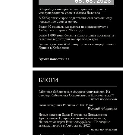
05.08.2026
В Биробиджане прошел мастер-класс стилиста
международного уровня Алекса Датского
В Хабаровском крае подготовились к возможному
повышению уровня Амура
Более 40 социальных выплат проиндексируют в
Хабаровском крае в 2027 году
Более 1 000 тонн бензина и дизтоплива доставили в
северные территории Хабаровского края
Бесплатную сеть Wi-Fi запустили на площади имени
Ленина в Хабаровске
Архив новостей >>
БЛОГИ
Районная библиотека в Амурске уничтожена. На
очереди библиотека Островского в Комсомольске?!
павел попельский
Голая вечеринка Роснано 2015г. Итог.
Евгений Афанасьев
Новые находки Павла Петровича Попельского:
Архив газеты Природа и аномальные явления,
Неизвестная карта НижнеАмурЛага и Последние
выставки автора в Амурске по 2025
павел попельский