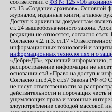
соответствии с
ФЗ № 125 «Об архивном
ст. 13 «Создание архивов». Основной ф
журналов, изданные книги, а также ру
Доступ к архивным документам являетс
ст. 24 вышеобозначенного закона. Арх
редакции не относятся, согласно ст.ст. 
Согласно ч.2. п.3. ст.17 «Ответственн
информационных технологий и защит
информационных технологиях и о защит
«Дебри-ДВ», хранящий информацию, гр
распространение информации не несет.
основании ст.8 «Право на доступ к ин
Согласно пп.3,4,6 ст.57 Закона РФ «О
не несут ответственности за распрост
действительности и порочащих честь и
ущемляющих права и законные интере
злоупотребление свободой массовой ин