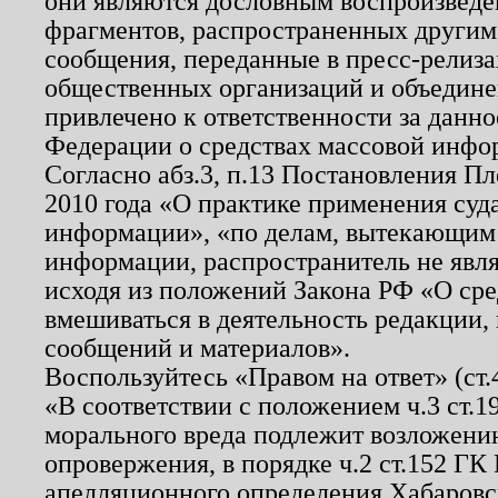
они являются дословным воспроизведе
фрагментов, распространенных другим
сообщения, переданные в пресс-релиза
общественных организаций и объединен
привлечено к ответственности за данн
Федерации о средствах массовой инфо
Согласно абз.3, п.13 Постановления П
2010 года «О практике применения суд
информации», «по делам, вытекающим
информации, распространитель не явл
исходя из положений Закона РФ «О ср
вмешиваться в деятельность редакции, 
сообщений и материалов».
Воспользуйтесь «Правом на ответ» (ст
«В соответствии с положением ч.3 ст.
морального вреда подлежит возложению
опровержения, в порядке ч.2 ст.152 ГК 
апелляционного определения Хабаровско