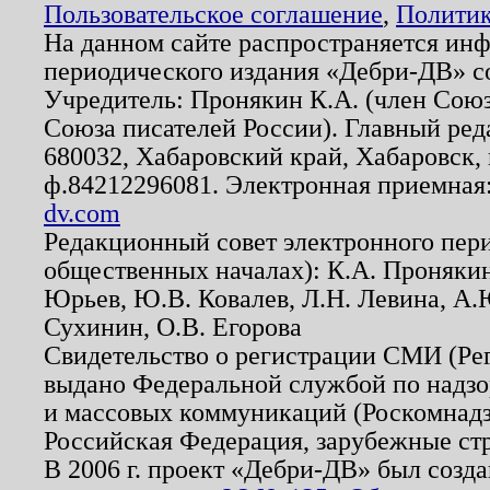
Пользовательское соглашение
,
Политик
На данном сайте распространяется ин
периодического издания «Дебри-ДВ» с
Учредитель: Пронякин К.А. (член Союз
Союза писателей России). Главный ред
680032, Хабаровский край, Хабаровск, п
ф.84212296081. Электронная приемная
dv.com
Редакционный совет электронного пер
общественных началах): К.А. Проняки
Юрьев, Ю.В. Ковалев, Л.Н. Левина, А.
Сухинин, О.В. Егорова
Свидетельство о регистрации СМИ (Р
выдано Федеральной службой по надзо
и массовых коммуникаций (Роскомнадзо
Российская Федерация, зарубежные ст
В 2006 г. проект «Дебри-ДВ» был созда