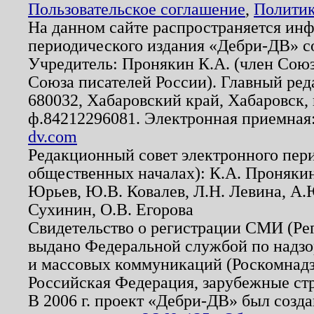
Пользовательское соглашение
,
Политик
На данном сайте распространяется ин
периодического издания «Дебри-ДВ» с
Учредитель: Пронякин К.А. (член Союз
Союза писателей России). Главный ред
680032, Хабаровский край, Хабаровск, п
ф.84212296081. Электронная приемная
dv.com
Редакционный совет электронного пер
общественных началах): К.А. Проняки
Юрьев, Ю.В. Ковалев, Л.Н. Левина, А.
Сухинин, О.В. Егорова
Свидетельство о регистрации СМИ (Р
выдано Федеральной службой по надзо
и массовых коммуникаций (Роскомнадзо
Российская Федерация, зарубежные ст
В 2006 г. проект «Дебри-ДВ» был созда