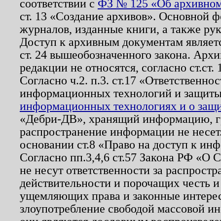
соответствии с
ФЗ № 125 «Об архивном
ст. 13 «Создание архивов». Основной ф
журналов, изданные книги, а также ру
Доступ к архивным документам являетс
ст. 24 вышеобозначенного закона. Арх
редакции не относятся, согласно ст.ст. 
Согласно ч.2. п.3. ст.17 «Ответственн
информационных технологий и защит
информационных технологиях и о защит
«Дебри-ДВ», хранящий информацию, гр
распространение информации не несет.
основании ст.8 «Право на доступ к ин
Согласно пп.3,4,6 ст.57 Закона РФ «О
не несут ответственности за распрост
действительности и порочащих честь и
ущемляющих права и законные интере
злоупотребление свободой массовой ин