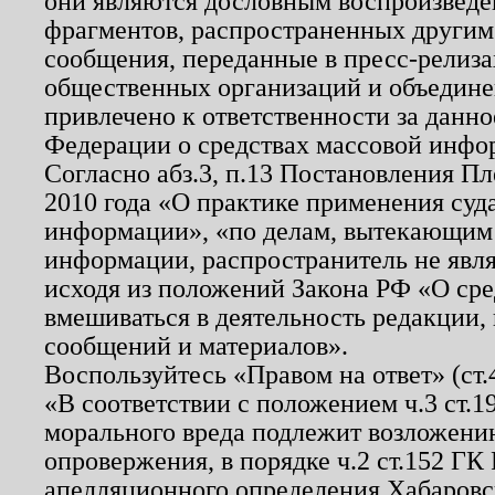
они являются дословным воспроизведе
фрагментов, распространенных другим
сообщения, переданные в пресс-релиза
общественных организаций и объединен
привлечено к ответственности за данн
Федерации о средствах массовой инфо
Согласно абз.3, п.13 Постановления П
2010 года «О практике применения суд
информации», «по делам, вытекающим
информации, распространитель не явл
исходя из положений Закона РФ «О ср
вмешиваться в деятельность редакции, 
сообщений и материалов».
Воспользуйтесь «Правом на ответ» (ст
«В соответствии с положением ч.3 ст.
морального вреда подлежит возложению
опровержения, в порядке ч.2 ст.152 ГК 
апелляционного определения Хабаровско