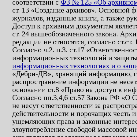
соответствии с
ФЗ № 125 «Об архивном
ст. 13 «Создание архивов». Основной ф
журналов, изданные книги, а также ру
Доступ к архивным документам являетс
ст. 24 вышеобозначенного закона. Арх
редакции не относятся, согласно ст.ст. 
Согласно ч.2. п.3. ст.17 «Ответственн
информационных технологий и защит
информационных технологиях и о защит
«Дебри-ДВ», хранящий информацию, гр
распространение информации не несет.
основании ст.8 «Право на доступ к ин
Согласно пп.3,4,6 ст.57 Закона РФ «О
не несут ответственности за распрост
действительности и порочащих честь и
ущемляющих права и законные интере
злоупотребление свободой массовой ин