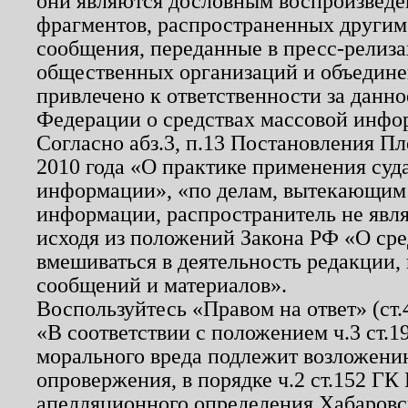
они являются дословным воспроизведе
фрагментов, распространенных другим
сообщения, переданные в пресс-релиза
общественных организаций и объединен
привлечено к ответственности за данн
Федерации о средствах массовой инфо
Согласно абз.3, п.13 Постановления П
2010 года «О практике применения суд
информации», «по делам, вытекающим
информации, распространитель не явл
исходя из положений Закона РФ «О ср
вмешиваться в деятельность редакции, 
сообщений и материалов».
Воспользуйтесь «Правом на ответ» (ст
«В соответствии с положением ч.3 ст.
морального вреда подлежит возложению
опровержения, в порядке ч.2 ст.152 ГК 
апелляционного определения Хабаровско