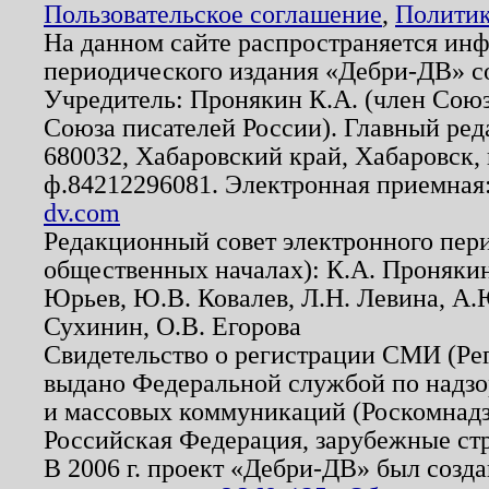
Пользовательское соглашение
,
Политик
На данном сайте распространяется ин
периодического издания «Дебри-ДВ» с
Учредитель: Пронякин К.А. (член Союз
Союза писателей России). Главный ред
680032, Хабаровский край, Хабаровск, п
ф.84212296081. Электронная приемная
dv.com
Редакционный совет электронного пер
общественных началах): К.А. Проняки
Юрьев, Ю.В. Ковалев, Л.Н. Левина, А.
Сухинин, О.В. Егорова
Свидетельство о регистрации СМИ (Р
выдано Федеральной службой по надзо
и массовых коммуникаций (Роскомнадзо
Российская Федерация, зарубежные ст
В 2006 г. проект «Дебри-ДВ» был созда