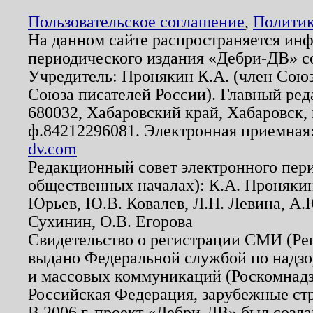
Пользовательское соглашение
,
Политик
На данном сайте распространяется ин
периодического издания «Дебри-ДВ» с
Учредитель: Пронякин К.А. (член Союз
Союза писателей России). Главный ред
680032, Хабаровский край, Хабаровск, п
ф.84212296081. Электронная приемная
dv.com
Редакционный совет электронного пер
общественных началах): К.А. Проняки
Юрьев, Ю.В. Ковалев, Л.Н. Левина, А.
Сухинин, О.В. Егорова
Свидетельство о регистрации СМИ (Р
выдано Федеральной службой по надзо
и массовых коммуникаций (Роскомнадзо
Российская Федерация, зарубежные ст
В 2006 г. проект «Дебри-ДВ» был созда