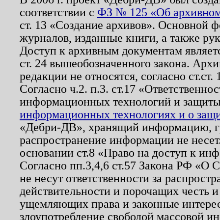
соответствии с
ФЗ № 125 «Об архивном
ст. 13 «Создание архивов». Основной ф
журналов, изданные книги, а также ру
Доступ к архивным документам являетс
ст. 24 вышеобозначенного закона. Арх
редакции не относятся, согласно ст.ст. 
Согласно ч.2. п.3. ст.17 «Ответственн
информационных технологий и защит
информационных технологиях и о защит
«Дебри-ДВ», хранящий информацию, гр
распространение информации не несет.
основании ст.8 «Право на доступ к ин
Согласно пп.3,4,6 ст.57 Закона РФ «О
не несут ответственности за распрост
действительности и порочащих честь и
ущемляющих права и законные интере
злоупотребление свободой массовой ин