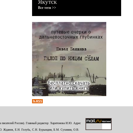
Якутск
Все теги >>
 писателей России). Главный редактор: Харитонова И.Ю. Адрес
Ю. Жданов, Е.Н. Голубь, С.Н. Бурындин, Б.М. Сухинин, О.В.