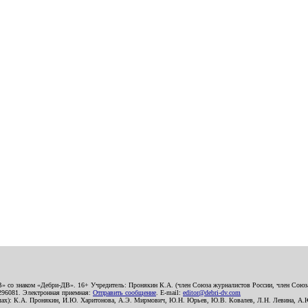
В» со знаком «Дебри-ДВ». 16+ Учредитель: Пронякин К.А. (член Союза журналистов России, член Союза
2296081. Электронная приемная:
Отправить сообщение
. E-mail:
editor@debri-dv.com
алах): К.А. Пронякин, И.Ю. Харитонова, А.Э. Мирмович, Ю.Н. Юрьев, Ю.В. Ковалев, Л.Н. Левина, А.