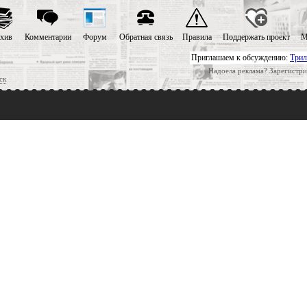
хив
Комментарии
Форум
Обратная связь
Правила
Поддержать проект
М
Приглашаем к обсуждению:
Трил
Надоела реклама? Зарегистри
ск