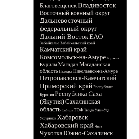
Владивосток
Благовещенск
Восточный военный округ
Дальневосточный
федеральный округ
Дальний Восток
ЕАО
Забайкалье
Забайкальский край
Камчатский край
Комсомольск-на-Амуре
Корякия
Магадан
Магаданская
Курилы
область
Николаевск-на-Амуре
Находка
Петропавловск-Камчатский
Приморский край
Республика
Республика Саха
Бурятия
(Якутия)
Сахалинская
область
ТОФ
Тында
Улан-Удэ
Сибирь
Хабаровск
Уссурийск
Хабаровский край
Чита
Чукотка
Южно-Сахалинск