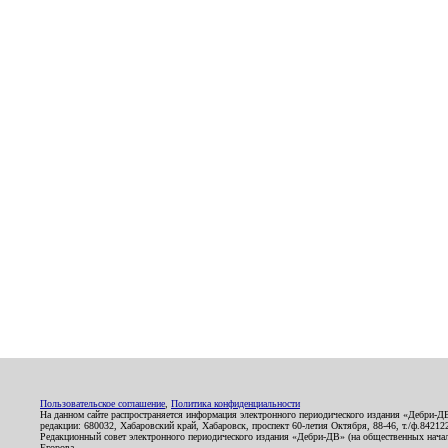
Пользовательское соглашение
,
Политика конфиденциальности
На данном сайте распространяется информация электронного периодического издания «Дебри-Д
редакции: 680032, Хабаровский край, Хабаровск, проспект 60-летия Октября, 88-46, т./ф.8421
Редакционный совет электронного периодического издания «Дебри-ДВ» (на общественных нач
Егорова