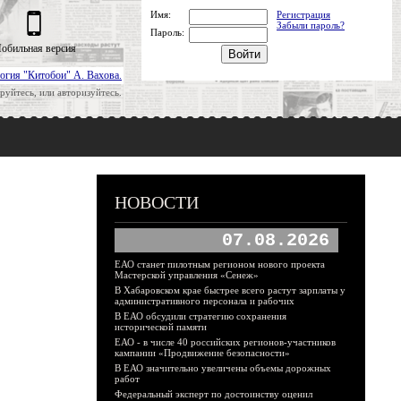
Имя:
Регистрация
Забыли пароль?
Пароль:
обильная версия
огия "Китобои" А. Вахова.
руйтесь, или авторизуйтесь.
НОВОСТИ
07.08.2026
ЕАО станет пилотным регионом нового проекта
Мастерской управления «Сенеж»
В Хабаровском крае быстрее всего растут зарплаты у
административного персонала и рабочих
В ЕАО обсудили стратегию сохранения
исторической памяти
ЕАО - в числе 40 российских регионов-участников
кампании «Продвижение безопасности»
В ЕАО значительно увеличены объемы дорожных
работ
Федеральный эксперт по достоинству оценил