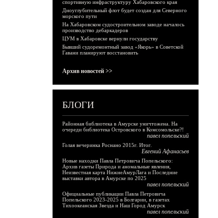
спортивную инфраструктуру Хабаровского края
Дноуглубительный флот будет создан для Северного
морского пути
На Хабаровском судостроительном заводе началось
производство дебаркадеров
ЦУМ в Хабаровске вернули государству
Бывший судоремонтный завод «Якорь» в Советской
Гавани планируют восстановить
Архив новостей >>
БЛОГИ
Районная библиотека в Амурске уничтожена. На
очереди библиотека Островского в Комсомольске?!
павел попельский
Голая вечеринка Роснано 2015г. Итог.
Евгений Афанасьев
Новые находки Павла Петровича Попельского:
Архив газеты Природа и аномальные явления,
Неизвестная карта НижнеАмурЛага и Последние
выставки автора в Амурске по 2025
павел попельский
Официальные публикации Павла Петровича
Попельского 2023-2025 в Болгарии, в газетах
Тихоокеанская Звезда и Наш Город Амурск
павел попельский