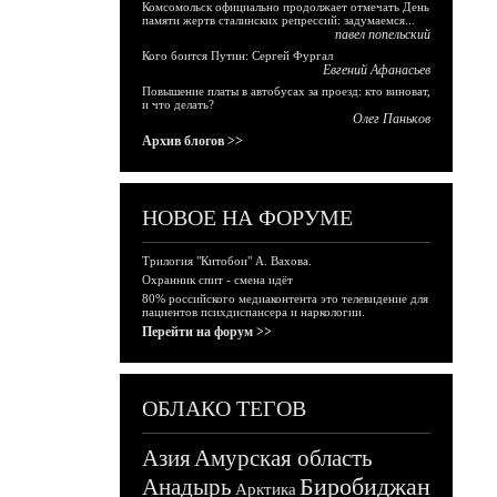
Комсомольск официально продолжает отмечать День
памяти жертв сталинских репрессий: задумаемся...
павел попельский
Кого боится Путин: Сергей Фургал
Евгений Афанасьев
Повышение платы в автобусах за проезд: кто виноват,
и что делать?
Олег Паньков
Архив блогов >>
НОВОЕ НА ФОРУМЕ
Трилогия "Китобои" А. Вахова.
Охранник спит - смена идёт
80% российского медиаконтента это телевидение для
пациентов психдиспансера и наркологии.
Перейти на форум >>
ОБЛАКО ТЕГОВ
Азия
Амурская область
Биробиджан
Анадырь
Арктика