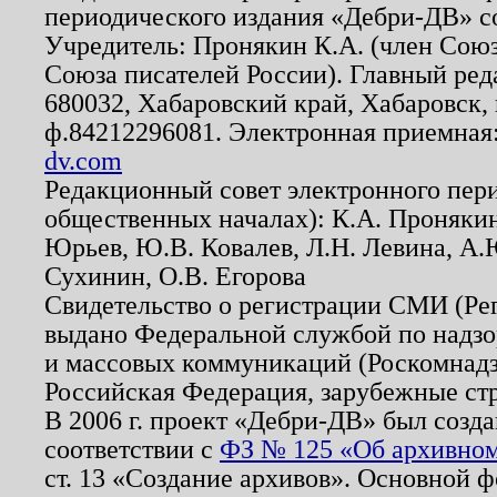
периодического издания «Дебри-ДВ» с
Учредитель: Пронякин К.А. (член Союз
Союза писателей России). Главный ред
680032, Хабаровский край, Хабаровск, п
ф.84212296081. Электронная приемная
dv.com
Редакционный совет электронного пер
общественных началах): К.А. Проняки
Юрьев, Ю.В. Ковалев, Л.Н. Левина, А.
Сухинин, О.В. Егорова
Свидетельство о регистрации СМИ (Р
выдано Федеральной службой по надзо
и массовых коммуникаций (Роскомнадзо
Российская Федерация, зарубежные ст
В 2006 г. проект «Дебри-ДВ» был созда
соответствии с
ФЗ № 125 «Об архивном
ст. 13 «Создание архивов». Основной ф