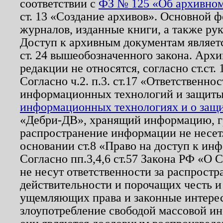
соответствии с
ФЗ № 125 «Об архивном
ст. 13 «Создание архивов». Основной ф
журналов, изданные книги, а также ру
Доступ к архивным документам являетс
ст. 24 вышеобозначенного закона. Арх
редакции не относятся, согласно ст.ст. 
Согласно ч.2. п.3. ст.17 «Ответственн
информационных технологий и защит
информационных технологиях и о защит
«Дебри-ДВ», хранящий информацию, гр
распространение информации не несет.
основании ст.8 «Право на доступ к ин
Согласно пп.3,4,6 ст.57 Закона РФ «О
не несут ответственности за распрост
действительности и порочащих честь и
ущемляющих права и законные интере
злоупотребление свободой массовой ин