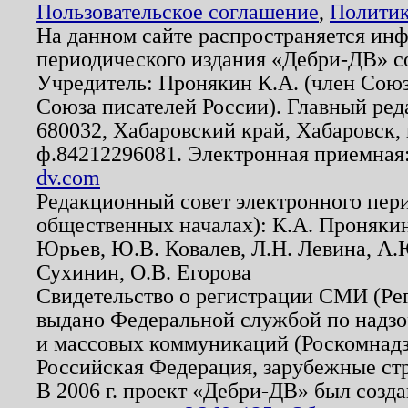
Пользовательское соглашение
,
Политик
На данном сайте распространяется ин
периодического издания «Дебри-ДВ» с
Учредитель: Пронякин К.А. (член Союз
Союза писателей России). Главный ред
680032, Хабаровский край, Хабаровск, п
ф.84212296081. Электронная приемная
dv.com
Редакционный совет электронного пер
общественных началах): К.А. Проняки
Юрьев, Ю.В. Ковалев, Л.Н. Левина, А.
Сухинин, О.В. Егорова
Свидетельство о регистрации СМИ (Р
выдано Федеральной службой по надзо
и массовых коммуникаций (Роскомнадзо
Российская Федерация, зарубежные ст
В 2006 г. проект «Дебри-ДВ» был созда