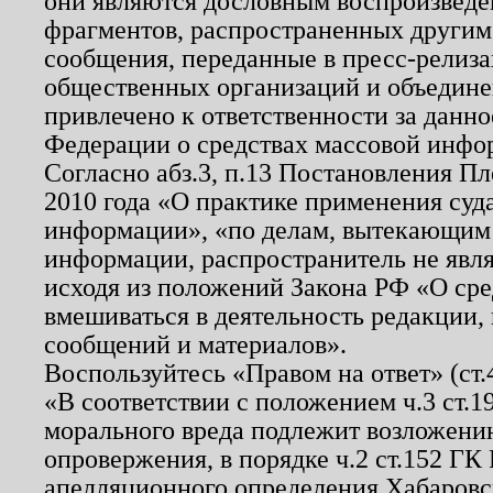
они являются дословным воспроизведе
фрагментов, распространенных другим
сообщения, переданные в пресс-релиза
общественных организаций и объединен
привлечено к ответственности за данн
Федерации о средствах массовой инфо
Согласно абз.3, п.13 Постановления П
2010 года «О практике применения суд
информации», «по делам, вытекающим
информации, распространитель не явл
исходя из положений Закона РФ «О ср
вмешиваться в деятельность редакции, 
сообщений и материалов».
Воспользуйтесь «Правом на ответ» (ст
«В соответствии с положением ч.3 ст.
морального вреда подлежит возложению
опровержения, в порядке ч.2 ст.152 ГК 
апелляционного определения Хабаровско