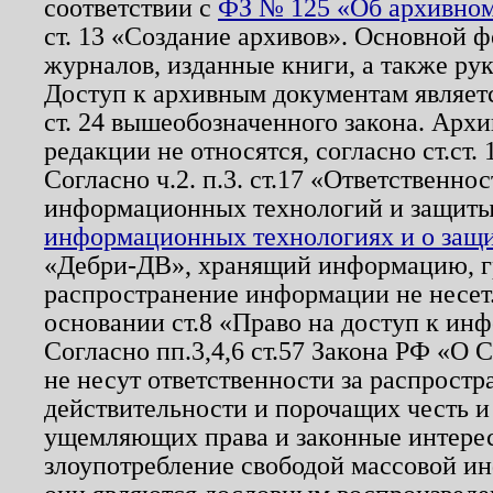
соответствии с
ФЗ № 125 «Об архивном
ст. 13 «Создание архивов». Основной ф
журналов, изданные книги, а также ру
Доступ к архивным документам являетс
ст. 24 вышеобозначенного закона. Арх
редакции не относятся, согласно ст.ст. 
Согласно ч.2. п.3. ст.17 «Ответственн
информационных технологий и защит
информационных технологиях и о защит
«Дебри-ДВ», хранящий информацию, гр
распространение информации не несет.
основании ст.8 «Право на доступ к ин
Согласно пп.3,4,6 ст.57 Закона РФ «О
не несут ответственности за распрост
действительности и порочащих честь и
ущемляющих права и законные интере
злоупотребление свободой массовой ин