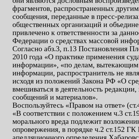
они являются дословным воспроизведе
фрагментов, распространенных другим
сообщения, переданные в пресс-релиза
общественных организаций и объединен
привлечено к ответственности за данн
Федерации о средствах массовой инфо
Согласно абз.3, п.13 Постановления П
2010 года «О практике применения суд
информации», «по делам, вытекающим
информации, распространитель не явл
исходя из положений Закона РФ «О ср
вмешиваться в деятельность редакции, 
сообщений и материалов».
Воспользуйтесь «Правом на ответ» (ст
«В соответствии с положением ч.3 ст.
морального вреда подлежит возложению
опровержения, в порядке ч.2 ст.152 ГК 
апелляционного определения Хабаровско