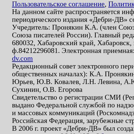
Пользовательское соглашение
,
Политик
На данном сайте распространяется ин
периодического издания «Дебри-ДВ» с
Учредитель: Пронякин К.А. (член Союз
Союза писателей России). Главный ред
680032, Хабаровский край, Хабаровск, п
ф.84212296081. Электронная приемная
dv.com
Редакционный совет электронного пер
общественных началах): К.А. Проняки
Юрьев, Ю.В. Ковалев, Л.Н. Левина, А.
Сухинин, О.В. Егорова
Свидетельство о регистрации СМИ (Р
выдано Федеральной службой по надзо
и массовых коммуникаций (Роскомнадзо
Российская Федерация, зарубежные ст
В 2006 г. проект «Дебри-ДВ» был созда