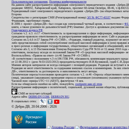
Пользовательское соглашение
,
Политика конфиденциальности
На данном сайте распространяется информация электронного периодического издания «Дебри-Д
редакции: 680032, Хабаровский край, Хабаровск, проспект 60-летия Октября, 88-46, т./ф.8421
Редакционный совет электронного периодического издания «Дебри-ДВ» (на общественных нач
Егорова
Свидетельство о регистрации СМИ (Регистрационный номер)
ЭЛ № ФС77-45537
выдано Федера
Федерация, зарубежные страны.
В 2006 г. проект «Дебри-ДВ» был создан как электронный частный архив, в соответствии с
ФЗ 
книги, а также рукописи по дальневосточной (РФ) тематике. Доступ к архивным документам явля
Гражданского кодекса РФ
.
Согласно ч.2. п.3. ст.17 «Ответственность за правонарушения в сфере информации, информац
гражданско-правовую ответственность за распространение информации не несет. Сайт и редакци
Согласно пп.3,4,6 ст.57 Закона РФ «О СМИ», «Редакция, главный редактор, журналист не несут
либо представляющих собой злоупотребление свободой массовой информации и (или) правами ж
в пресс-релизах и информация государственных, общественных организаций и объединений), кот
Согласно абз.3, п.13 Постановления Пленума Верховного Суда РФ №16 от 15 июня 2010 года 
ответчиком, поскольку исходя из положений Закона РФ «О средствах массовой информации» не 
Воспользуйтесь «Правом на ответ» (ст.46 Закона РФ «О СМИ»).
«В соответствии с положением ч.3 ст.196 ГПК РФ, обязанность компенсации морального вреда п
от 22.08.2012 г. (дело №33-5325/2012) председательствующего И.И.Куликовой, судей С.И.Дор
Мнения авторов материалов не всегда совпадают с позицией редакции. Редакция не вступает в п
Редакция не несет ответственность за содержание внешних ссылок и комментариев. За них отве
ДВ», ответственность за достоверность и наполняемость несут авторы.
Политические опросы/голосования проводятся согласно ч.2. ст.46 «Опросы общественного мнени
(лица), заказавшее (заказавших) проведение опроса и оплатившее (оплативших) указанную публик
Часовой пояс сервера UTC+11 (AEST), фактически +8 мск.
Если вы обнаружили ошибки на сайте, пожалуйста,
сообщите нам об этом
.
Распространение информации о политической, социальной, духовной жизни общества, публикац
СМИ не получает субсидий.
Адреса сайта:
DEBRI-DV.COM
,
DEBRI-DV.RU
.
В социальных сетях:
© Дебри-ДВ, 20.04.2006 - 2026