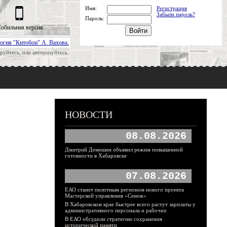
Имя:
Регистрация
Забыли пароль?
Пароль:
обильная версия
огия "Китобои" А. Вахова.
руйтесь, или авторизуйтесь.
НОВОСТИ
08.08.2026
Дмитрий Демешин объявил режим повышенной
готовности в Хабаровске
07.08.2026
ЕАО станет пилотным регионом нового проекта
Мастерской управления «Сенеж»
В Хабаровском крае быстрее всего растут зарплаты у
административного персонала и рабочих
В ЕАО обсудили стратегию сохранения
исторической памяти