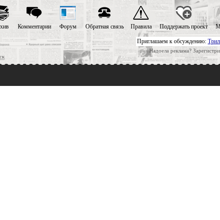
хив
Комментарии
Форум
Обратная связь
Правила
Поддержать проект
М
Приглашаем к обсуждению:
Трил
Надоела реклама? Зарегистри
ск