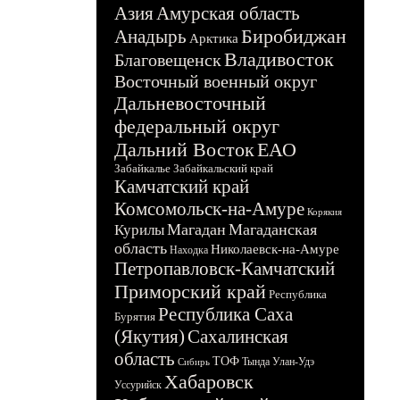
Азия
Амурская область
Биробиджан
Анадырь
Арктика
Владивосток
Благовещенск
Восточный военный округ
Дальневосточный
федеральный округ
Дальний Восток
ЕАО
Забайкалье
Забайкальский край
Камчатский край
Комсомольск-на-Амуре
Корякия
Магадан
Магаданская
Курилы
область
Николаевск-на-Амуре
Находка
Петропавловск-Камчатский
Приморский край
Республика
Республика Саха
Бурятия
(Якутия)
Сахалинская
область
ТОФ
Тында
Улан-Удэ
Сибирь
Хабаровск
Уссурийск