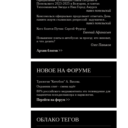
Официальные публикации Павла Петровича
Попельского 2023-2025 в Болгарии, в газетах
Тихоокеанская Звезда и Наш Город Амурск
павел попельский
Комсомольск официально продолжает отмечать День
памяти жертв сталинских репрессий: задумаемся...
павел попельский
Кого боится Путин: Сергей Фургал
Евгений Афанасьев
Повышение платы в автобусах за проезд: кто виноват,
и что делать?
Олег Паньков
Архив блогов >>
НОВОЕ НА ФОРУМЕ
Трилогия "Китобои" А. Вахова.
Охранник спит - смена идёт
80% российского медиаконтента это телевидение для
пациентов психдиспансера и наркологии.
Перейти на форум >>
ОБЛАКО ТЕГОВ