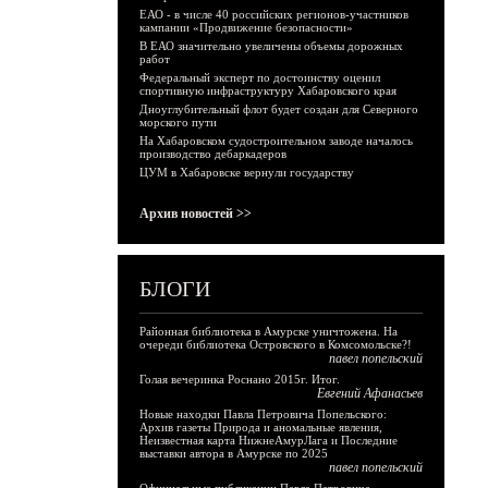
ЕАО - в числе 40 российских регионов-участников
кампании «Продвижение безопасности»
В ЕАО значительно увеличены объемы дорожных
работ
Федеральный эксперт по достоинству оценил
спортивную инфраструктуру Хабаровского края
Дноуглубительный флот будет создан для Северного
морского пути
На Хабаровском судостроительном заводе началось
производство дебаркадеров
ЦУМ в Хабаровске вернули государству
Архив новостей >>
БЛОГИ
Районная библиотека в Амурске уничтожена. На
очереди библиотека Островского в Комсомольске?!
павел попельский
Голая вечеринка Роснано 2015г. Итог.
Евгений Афанасьев
Новые находки Павла Петровича Попельского:
Архив газеты Природа и аномальные явления,
Неизвестная карта НижнеАмурЛага и Последние
выставки автора в Амурске по 2025
павел попельский