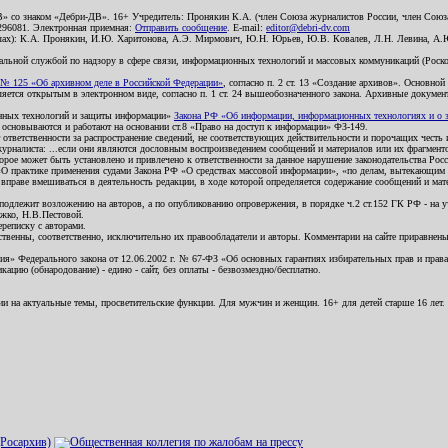
В» со знаком «Дебри-ДВ». 16+ Учредитель: Пронякин К.А. (член Союза журналистов России, член Союза
2296081. Электронная приемная:
Отправить сообщение
. E-mail:
editor@debri-dv.com
алах): К.А. Пронякин, И.Ю. Харитонова, А.Э. Мирмович, Ю.Н. Юрьев, Ю.В. Ковалев, Л.Н. Левина, А.
льной службой по надзору в сфере связи, информационных технологий и массовых коммуникаций (Роском
№ 125 «Об архивном деле в Российской Федерации»
, согласно п. 2 ст. 13 «Создание архивов». Основно
ется открытым в электронном виде, согласно п. 1 ст. 24 вышеобозначенного закона. Архивные документы 
ионных технологий и защиты информации»
Закона РФ «Об информации, информационных технологиях и о за
я основываются и работают на основании ст.8 «Право на доступ к информации» ФЗ-149.
 ответственности за распространение сведений, не соответствующих действительности и порочащих чест
урналиста: ...если они являются дословным воспроизведением сообщений и материалов или их фрагмент
орое может быть установлено и привлечено к ответственности за данное нарушение законодательства Рос
«О практике применения судами Закона РФ «О средствах массовой информации», «по делам, вытекающим 
вправе вмешиваться в деятельность редакции, в ходе которой определяется содержание сообщений и мат
одлежит возложению на авторов, а по опубликованию опровержения, в порядке ч.2 ст.152 ГК РФ - на уч
ожко, Н.В.Пестовой.
ереписку с авторами.
тственны, соответственно, исключительно их правообладатели и авторы. Комментарии на сайте приравне
я» Федерального закона от 12.06.2002 г. № 67-ФЗ «Об основных гарантиях избирательных прав и права н
ацию (обнародование) - едино - сайт, без оплаты - безвозмездно/бесплатно.
ии на актуальные темы, просветительские функции. Для мужчин и женщин. 16+ для детей старше 16 лет.