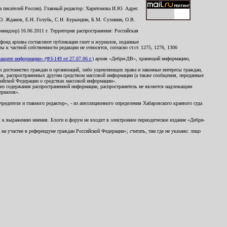
 писателей России). Главный редактор: Харитонова И.Ю. Адрес
Ю. Жданов, Е.Н. Голубь, С.Н. Бурындин, Б.М. Сухинин, О.В.
надзор) 16.06.2011 г. Территория распространения: Российская
й фонд архива составляют публикации газет и журналов, изданные
к частной собственности редакции не относятся, согласно ст.ст. 1275, 1276, 1306
щите информации» (ФЗ-149 от 27.07.06 г.)
архив «Дебри-ДВ», хранящий информацию,
ь и достоинство граждан и организаций, либо ущемляющих права и законные интересы граждан,
ов, распространенных другим средством массовой информации (а также сообщения, переданные
сийской Федерации о средствах массовой информации».
из содержания распространенной информации, распространитель не является надлежащим
ериалов».
редителя и главного редактор», - из апелляционного определения Хабаровского краевого суда
ны к выражению мнения. Блоги и форум не входят в электронное периодическое издание «Дебри-
а участие в референдуме граждан Российской Федерации»; считать, там где не указано: лицо