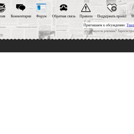
хив
Комментарии
Форум
Обратная связь
Правила
Поддержать проект
М
Приглашаем к обсуждению:
Трил
Надоела реклама? Зарегистри
ск