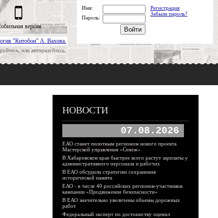
Имя:
Регистрация
Забыли пароль?
Пароль:
обильная версия
огия "Китобои" А. Вахова.
руйтесь, или авторизуйтесь.
НОВОСТИ
07.08.2026
ЕАО станет пилотным регионом нового проекта
Мастерской управления «Сенеж»
В Хабаровском крае быстрее всего растут зарплаты у
административного персонала и рабочих
В ЕАО обсудили стратегию сохранения
исторической памяти
ЕАО - в числе 40 российских регионов-участников
кампании «Продвижение безопасности»
В ЕАО значительно увеличены объемы дорожных
работ
Федеральный эксперт по достоинству оценил