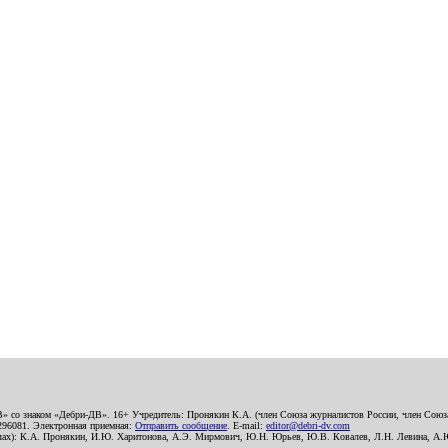
В» со знаком «Дебри-ДВ». 16+ Учредитель: Пронякин К.А. (член Союза журналистов России, член Союза
2296081. Электронная приемная:
Отправить сообщение
. E-mail:
editor@debri-dv.com
алах): К.А. Пронякин, И.Ю. Харитонова, А.Э. Мирмович, Ю.Н. Юрьев, Ю.В. Ковалев, Л.Н. Левина, А.