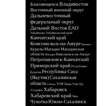
Владивосток
Благовещенск
Восточный военный округ
Дальневосточный
федеральный округ
Дальний Восток
ЕАО
Забайкалье
Забайкальский край
Камчатский край
Комсомольск-на-Амуре
Корякия
Магадан
Магаданская
Курилы
область
Николаевск-на-Амуре
Находка
Петропавловск-Камчатский
Приморский край
Республика
Республика Саха
Бурятия
(Якутия)
Сахалинская
область
ТОФ
Тында
Улан-Удэ
Сибирь
Хабаровск
Уссурийск
Хабаровский край
Чита
Чукотка
Южно-Сахалинск