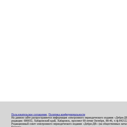
Пользовательское соглашение
,
Политика конфиденциальности
На данном сайте распространяется информация электронного периодического издания «Дебри-Д
редакции: 680032, Хабаровский край, Хабаровск, проспект 60-летия Октября, 88-46, т./ф.8421
Редакционный совет электронного периодического издания «Дебри-ДВ» (на общественных нач
Егорова