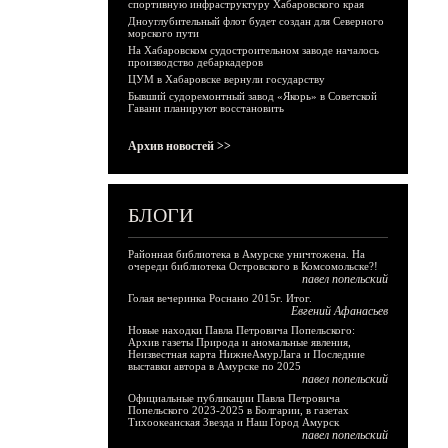
спортивную инфраструктуру Хабаровского края
Дноуглубительный флот будет создан для Северного
морского пути
На Хабаровском судостроительном заводе началось
производство дебаркадеров
ЦУМ в Хабаровске вернули государству
Бывший судоремонтный завод «Якорь» в Советской
Гавани планируют восстановить
Архив новостей >>
БЛОГИ
Районная библиотека в Амурске уничтожена. На
очереди библиотека Островского в Комсомольске?!
павел попельский
Голая вечеринка Роснано 2015г. Итог.
Евгений Афанасьев
Новые находки Павла Петровича Попельского:
Архив газеты Природа и аномальные явления,
Неизвестная карта НижнеАмурЛага и Последние
выставки автора в Амурске по 2025
павел попельский
Официальные публикации Павла Петровича
Попельского 2023-2025 в Болгарии, в газетах
Тихоокеанская Звезда и Наш Город Амурск
павел попельский