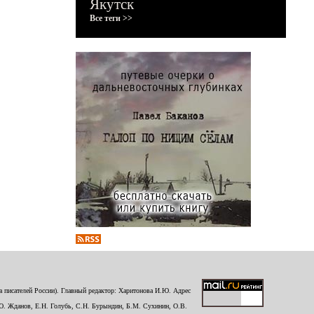
Якутск
Все теги >>
 писателей России). Главный редактор: Харитонова И.Ю. Адрес
Ю. Жданов, Е.Н. Голубь, С.Н. Бурындин, Б.М. Сухинин, О.В.