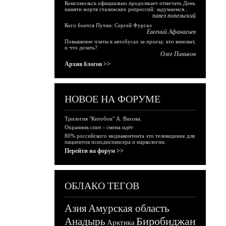
Комсомольск официально продолжает отмечать День
памяти жертв сталинских репрессий: задумаемся...
павел попельский
Кого боится Путин: Сергей Фургал
Евгений Афанасьев
Повышение платы в автобусах за проезд: кто виноват,
и что делать?
Олег Паньков
Архив блогов >>
НОВОЕ НА ФОРУМЕ
Трилогия "Китобои" А. Вахова.
Охранник спит - смена идёт
80% российского медиаконтента это телевидение для
пациентов психдиспансера и наркологии.
Перейти на форум >>
ОБЛАКО ТЕГОВ
Азия
Амурская область
Биробиджан
Анадырь
Арктика