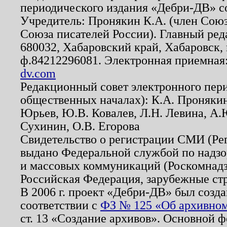
периодического издания «Дебри-ДВ» с
Учредитель: Пронякин К.А. (член Союз
Союза писателей России). Главный ред
680032, Хабаровский край, Хабаровск, п
ф.84212296081. Электронная приемная
dv.com
Редакционный совет электронного пер
общественных началах): К.А. Проняки
Юрьев, Ю.В. Ковалев, Л.Н. Левина, А.
Сухинин, О.В. Егорова
Свидетельство о регистрации СМИ (Р
выдано Федеральной службой по надзо
и массовых коммуникаций (Роскомнадзо
Российская Федерация, зарубежные ст
В 2006 г. проект «Дебри-ДВ» был созда
соответствии с
ФЗ № 125 «Об архивном
ст. 13 «Создание архивов». Основной ф