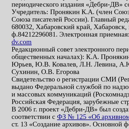
периодического издания «Дебри-ДВ» с
Учредитель: Пронякин К.А. (член Союз
Союза писателей России). Главный ред
680032, Хабаровский край, Хабаровск, п
ф.84212296081. Электронная приемная
dv.com
Редакционный совет электронного пер
общественных началах): К.А. Проняки
Юрьев, Ю.В. Ковалев, Л.Н. Левина, А.
Сухинин, О.В. Егорова
Свидетельство о регистрации СМИ (Р
выдано Федеральной службой по надзо
и массовых коммуникаций (Роскомнадзо
Российская Федерация, зарубежные ст
В 2006 г. проект «Дебри-ДВ» был созда
соответствии с
ФЗ № 125 «Об архивном
ст. 13 «Создание архивов». Основной ф