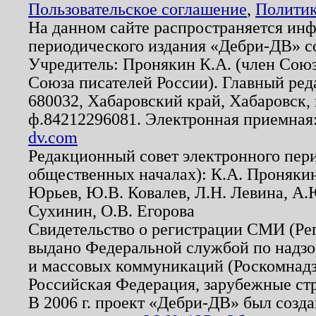
Пользовательское соглашение
,
Политик
На данном сайте распространяется ин
периодического издания «Дебри-ДВ» с
Учредитель: Пронякин К.А. (член Союз
Союза писателей России). Главный ред
680032, Хабаровский край, Хабаровск, п
ф.84212296081. Электронная приемная
dv.com
Редакционный совет электронного пер
общественных началах): К.А. Проняки
Юрьев, Ю.В. Ковалев, Л.Н. Левина, А.
Сухинин, О.В. Егорова
Свидетельство о регистрации СМИ (Р
выдано Федеральной службой по надзо
и массовых коммуникаций (Роскомнадзо
Российская Федерация, зарубежные ст
В 2006 г. проект «Дебри-ДВ» был созда