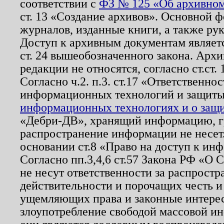
соответствии с
ФЗ № 125 «Об архивном
ст. 13 «Создание архивов». Основной ф
журналов, изданные книги, а также ру
Доступ к архивным документам являетс
ст. 24 вышеобозначенного закона. Арх
редакции не относятся, согласно ст.ст. 
Согласно ч.2. п.3. ст.17 «Ответственн
информационных технологий и защит
информационных технологиях и о защит
«Дебри-ДВ», хранящий информацию, гр
распространение информации не несет.
основании ст.8 «Право на доступ к ин
Согласно пп.3,4,6 ст.57 Закона РФ «О
не несут ответственности за распрост
действительности и порочащих честь и
ущемляющих права и законные интере
злоупотребление свободой массовой ин