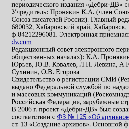
периодического издания «Дебри-ДВ» с
Учредитель: Пронякин К.А. (член Союз
Союза писателей России). Главный ред
680032, Хабаровский край, Хабаровск, п
ф.84212296081. Электронная приемная
dv.com
Редакционный совет электронного пер
общественных началах): К.А. Проняки
Юрьев, Ю.В. Ковалев, Л.Н. Левина, А.
Сухинин, О.В. Егорова
Свидетельство о регистрации СМИ (Р
выдано Федеральной службой по надзо
и массовых коммуникаций (Роскомнадзо
Российская Федерация, зарубежные ст
В 2006 г. проект «Дебри-ДВ» был созда
соответствии с
ФЗ № 125 «Об архивном
ст. 13 «Создание архивов». Основной ф