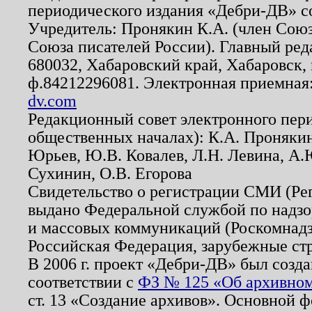
периодического издания «Дебри-ДВ» с
Учредитель: Пронякин К.А. (член Союз
Союза писателей России). Главный ред
680032, Хабаровский край, Хабаровск, п
ф.84212296081. Электронная приемная
dv.com
Редакционный совет электронного пер
общественных началах): К.А. Проняки
Юрьев, Ю.В. Ковалев, Л.Н. Левина, А.
Сухинин, О.В. Егорова
Свидетельство о регистрации СМИ (Р
выдано Федеральной службой по надзо
и массовых коммуникаций (Роскомнадзо
Российская Федерация, зарубежные ст
В 2006 г. проект «Дебри-ДВ» был созда
соответствии с
ФЗ № 125 «Об архивном
ст. 13 «Создание архивов». Основной ф