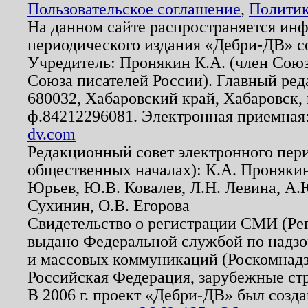
Пользовательское соглашение
,
Политик
На данном сайте распространяется ин
периодического издания «Дебри-ДВ» с
Учредитель: Пронякин К.А. (член Союз
Союза писателей России). Главный ред
680032, Хабаровский край, Хабаровск, п
ф.84212296081. Электронная приемная
dv.com
Редакционный совет электронного пер
общественных началах): К.А. Проняки
Юрьев, Ю.В. Ковалев, Л.Н. Левина, А.
Сухинин, О.В. Егорова
Свидетельство о регистрации СМИ (Р
выдано Федеральной службой по надзо
и массовых коммуникаций (Роскомнадзо
Российская Федерация, зарубежные ст
В 2006 г. проект «Дебри-ДВ» был созда