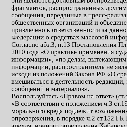
они являются дословным воспроизведе
фрагментов, распространенных другим
сообщения, переданные в пресс-релиза
общественных организаций и объединен
привлечено к ответственности за данн
Федерации о средствах массовой инфо
Согласно абз.3, п.13 Постановления П
2010 года «О практике применения суд
информации», «по делам, вытекающим
информации, распространитель не явл
исходя из положений Закона РФ «О ср
вмешиваться в деятельность редакции, 
сообщений и материалов».
Воспользуйтесь «Правом на ответ» (ст
«В соответствии с положением ч.3 ст.
морального вреда подлежит возложению
опровержения, в порядке ч.2 ст.152 ГК 
апелляционного определения Хабаровско