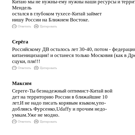
Китаю мы не нужны-ему нужны наши ресурсы и терри
Мендель
остался в глубоком тухесе-Китай займет
нишу России на Ближнем Востоке.
Ответить
Цитировать
Серёга
Российскому ДВ осталось лет 30-40, потом - федерация
китаеницизация! и останеся только Московия (как в Др
сцуки, пля!!!
Ответить
Цитировать
Максим
Сереге-Ты безнадежный оптимист-Китай вой
дет на территорию России в ближайшие 10
лет.И не надо писать корявым языком,упо-
добляясь Фурсенко,Udaffy и прочим недо-
умкам.Уже не модно.
Ответить
Цитировать