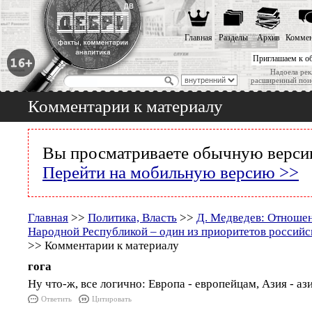
Главная
Разделы
Архив
Коммен
Приглашаем к о
Надоела рек
расширенный пои
Комментарии к материалу
Вы просматриваете обычную версию
Перейти на мобильную версию >>
Главная
>>
Политика, Власть
>>
Д. Медведев: Отношен
Народной Республикой – один из приоритетов российс
>> Комментарии к материалу
гога
Ну что-ж, все логично: Европа - европейцам, Азия - ази
Ответить
Цитировать