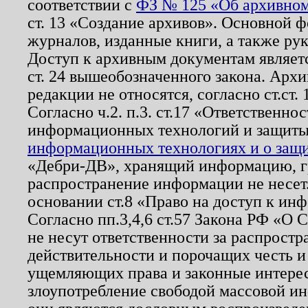
соответствии с
ФЗ № 125 «Об архивном
ст. 13 «Создание архивов». Основной ф
журналов, изданные книги, а также ру
Доступ к архивным документам являетс
ст. 24 вышеобозначенного закона. Арх
редакции не относятся, согласно ст.ст. 
Согласно ч.2. п.3. ст.17 «Ответственн
информационных технологий и защит
информационных технологиях и о защит
«Дебри-ДВ», хранящий информацию, гр
распространение информации не несет.
основании ст.8 «Право на доступ к ин
Согласно пп.3,4,6 ст.57 Закона РФ «О
не несут ответственности за распрост
действительности и порочащих честь и
ущемляющих права и законные интере
злоупотребление свободой массовой ин