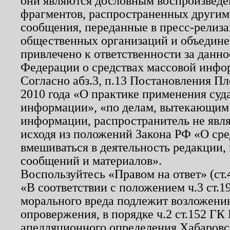
они являются дословным воспроизведе
фрагментов, распространенных другим
сообщения, переданные в пресс-релиза
общественных организаций и объединен
привлечено к ответственности за данн
Федерации о средствах массовой инфо
Согласно абз.3, п.13 Постановления П
2010 года «О практике применения суд
информации», «по делам, вытекающим
информации, распространитель не явл
исходя из положений Закона РФ «О ср
вмешиваться в деятельность редакции, 
сообщений и материалов».
Воспользуйтесь «Правом на ответ» (ст
«В соответствии с положением ч.3 ст.
морального вреда подлежит возложению
опровержения, в порядке ч.2 ст.152 ГК 
апелляционного определения Хабаровско