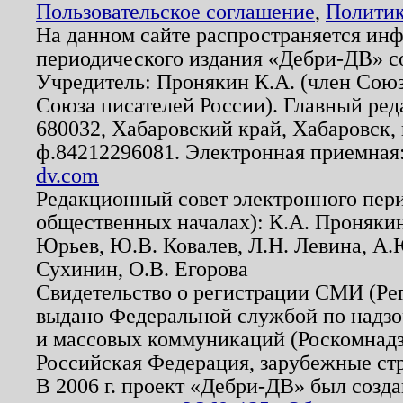
Пользовательское соглашение
,
Политик
На данном сайте распространяется ин
периодического издания «Дебри-ДВ» с
Учредитель: Пронякин К.А. (член Союз
Союза писателей России). Главный ред
680032, Хабаровский край, Хабаровск, п
ф.84212296081. Электронная приемная
dv.com
Редакционный совет электронного пер
общественных началах): К.А. Проняки
Юрьев, Ю.В. Ковалев, Л.Н. Левина, А.
Сухинин, О.В. Егорова
Свидетельство о регистрации СМИ (Р
выдано Федеральной службой по надзо
и массовых коммуникаций (Роскомнадзо
Российская Федерация, зарубежные ст
В 2006 г. проект «Дебри-ДВ» был созда