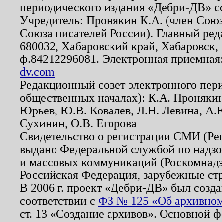
периодического издания «Дебри-ДВ» с
Учредитель: Пронякин К.А. (член Союз
Союза писателей России). Главный ред
680032, Хабаровский край, Хабаровск, п
ф.84212296081. Электронная приемная
dv.com
Редакционный совет электронного пер
общественных началах): К.А. Проняки
Юрьев, Ю.В. Ковалев, Л.Н. Левина, А.
Сухинин, О.В. Егорова
Свидетельство о регистрации СМИ (Р
выдано Федеральной службой по надзо
и массовых коммуникаций (Роскомнадзо
Российская Федерация, зарубежные ст
В 2006 г. проект «Дебри-ДВ» был созда
соответствии с
ФЗ № 125 «Об архивном
ст. 13 «Создание архивов». Основной ф