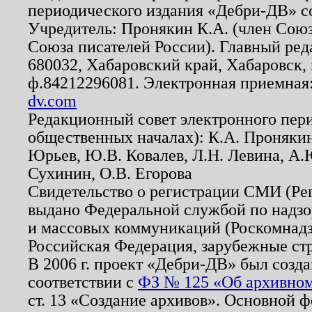
периодического издания «Дебри-ДВ» с
Учредитель: Пронякин К.А. (член Союз
Союза писателей России). Главный ред
680032, Хабаровский край, Хабаровск, п
ф.84212296081. Электронная приемная
dv.com
Редакционный совет электронного пер
общественных началах): К.А. Проняки
Юрьев, Ю.В. Ковалев, Л.Н. Левина, А.
Сухинин, О.В. Егорова
Свидетельство о регистрации СМИ (Р
выдано Федеральной службой по надзо
и массовых коммуникаций (Роскомнадзо
Российская Федерация, зарубежные ст
В 2006 г. проект «Дебри-ДВ» был созда
соответствии с
ФЗ № 125 «Об архивном
ст. 13 «Создание архивов». Основной ф