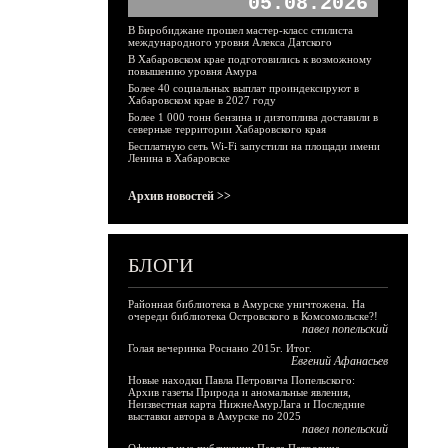
05.08.2026
В Биробиджане прошел мастер-класс стилиста
международного уровня Алекса Датского
В Хабаровском крае подготовились к возможному
повышению уровня Амура
Более 40 социальных выплат проиндексируют в
Хабаровском крае в 2027 году
Более 1 000 тонн бензина и дизтоплива доставили в
северные территории Хабаровского края
Бесплатную сеть Wi-Fi запустили на площади имени
Ленина в Хабаровске
Архив новостей >>
БЛОГИ
Районная библиотека в Амурске уничтожена. На
очереди библиотека Островского в Комсомольске?!
павел попельский
Голая вечеринка Роснано 2015г. Итог.
Евгений Афанасьев
Новые находки Павла Петровича Попельского:
Архив газеты Природа и аномальные явления,
Неизвестная карта НижнеАмурЛага и Последние
выставки автора в Амурске по 2025
павел попельский