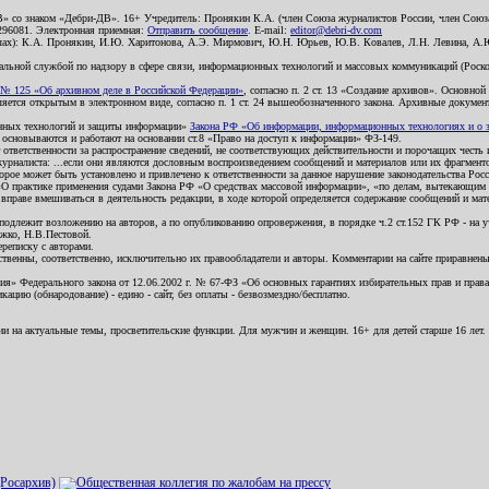
В» со знаком «Дебри-ДВ». 16+ Учредитель: Пронякин К.А. (член Союза журналистов России, член Союза
2296081. Электронная приемная:
Отправить сообщение
. E-mail:
editor@debri-dv.com
алах): К.А. Пронякин, И.Ю. Харитонова, А.Э. Мирмович, Ю.Н. Юрьев, Ю.В. Ковалев, Л.Н. Левина, А.
льной службой по надзору в сфере связи, информационных технологий и массовых коммуникаций (Роском
№ 125 «Об архивном деле в Российской Федерации»
, согласно п. 2 ст. 13 «Создание архивов». Основно
ется открытым в электронном виде, согласно п. 1 ст. 24 вышеобозначенного закона. Архивные документы 
ионных технологий и защиты информации»
Закона РФ «Об информации, информационных технологиях и о за
я основываются и работают на основании ст.8 «Право на доступ к информации» ФЗ-149.
 ответственности за распространение сведений, не соответствующих действительности и порочащих чест
урналиста: ...если они являются дословным воспроизведением сообщений и материалов или их фрагмент
орое может быть установлено и привлечено к ответственности за данное нарушение законодательства Рос
«О практике применения судами Закона РФ «О средствах массовой информации», «по делам, вытекающим 
вправе вмешиваться в деятельность редакции, в ходе которой определяется содержание сообщений и мат
одлежит возложению на авторов, а по опубликованию опровержения, в порядке ч.2 ст.152 ГК РФ - на уч
ожко, Н.В.Пестовой.
ереписку с авторами.
тственны, соответственно, исключительно их правообладатели и авторы. Комментарии на сайте приравне
я» Федерального закона от 12.06.2002 г. № 67-ФЗ «Об основных гарантиях избирательных прав и права н
ацию (обнародование) - едино - сайт, без оплаты - безвозмездно/бесплатно.
ии на актуальные темы, просветительские функции. Для мужчин и женщин. 16+ для детей старше 16 лет.