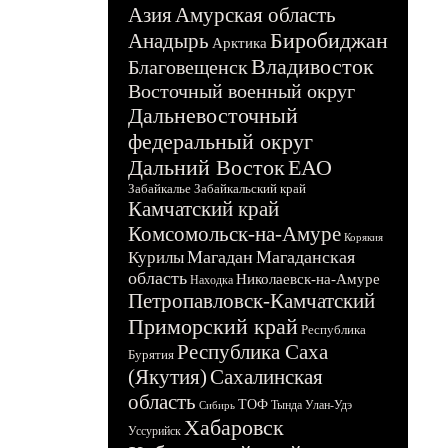
Азия
Амурская область
Биробиджан
Анадырь
Арктика
Владивосток
Благовещенск
Восточный военный округ
Дальневосточный
федеральный округ
Дальний Восток
ЕАО
Забайкалье
Забайкальский край
Камчатский край
Комсомольск-на-Амуре
Корякия
Магадан
Магаданская
Курилы
область
Николаевск-на-Амуре
Находка
Петропавловск-Камчатский
Приморский край
Республика
Республика Саха
Бурятия
(Якутия)
Сахалинская
область
ТОФ
Тында
Улан-Удэ
Сибирь
Хабаровск
Уссурийск