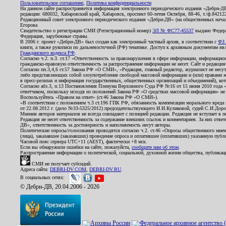
Пользовательское соглашение
,
Политика конфиденциальности
На данном сайте распространяется информация электронного периодического издания «Дебри-Д
редакции: 680032, Хабаровский край, Хабаровск, проспект 60-летия Октября, 88-46, т./ф.8421
Редакционный совет электронного периодического издания «Дебри-ДВ» (на общественных нач
Егорова
Свидетельство о регистрации СМИ (Регистрационный номер)
ЭЛ № ФС77-45537
выдано Федера
Федерация, зарубежные страны.
В 2006 г. проект «Дебри-ДВ» был создан как электронный частный архив, в соответствии с
ФЗ 
книги, а также рукописи по дальневосточной (РФ) тематике. Доступ к архивным документам явля
Гражданского кодекса РФ
.
Согласно ч.2. п.3. ст.17 «Ответственность за правонарушения в сфере информации, информац
гражданско-правовую ответственность за распространение информации не несет. Сайт и редакци
Согласно пп.3,4,6 ст.57 Закона РФ «О СМИ», «Редакция, главный редактор, журналист не несут
либо представляющих собой злоупотребление свободой массовой информации и (или) правами ж
в пресс-релизах и информация государственных, общественных организаций и объединений), кот
Согласно абз.3, п.13 Постановления Пленума Верховного Суда РФ №16 от 15 июня 2010 года 
ответчиком, поскольку исходя из положений Закона РФ «О средствах массовой информации» не 
Воспользуйтесь «Правом на ответ» (ст.46 Закона РФ «О СМИ»).
«В соответствии с положением ч.3 ст.196 ГПК РФ, обязанность компенсации морального вреда п
от 22.08.2012 г. (дело №33-5325/2012) председательствующего И.И.Куликовой, судей С.И.Дор
Мнения авторов материалов не всегда совпадают с позицией редакции. Редакция не вступает в п
Редакция не несет ответственность за содержание внешних ссылок и комментариев. За них отве
ДВ», ответственность за достоверность и наполняемость несут авторы.
Политические опросы/голосования проводятся согласно ч.2. ст.46 «Опросы общественного мнени
(лица), заказавшее (заказавших) проведение опроса и оплатившее (оплативших) указанную публик
Часовой пояс сервера UTC+11 (AEST), фактически +8 мск.
Если вы обнаружили ошибки на сайте, пожалуйста,
сообщите нам об этом
.
Распространение информации о политической, социальной, духовной жизни общества, публикац
СМИ не получает субсидий.
Адреса сайта:
DEBRI-DV.COM
,
DEBRI-DV.RU
.
В социальных сетях:
© Дебри-ДВ, 20.04.2006 - 2026