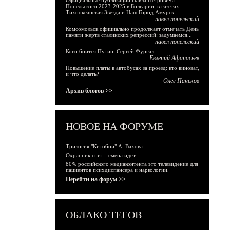
Официальные публикации Павла Петровича
Попельского 2023-2025 в Болгарии, в газетах
Тихоокеанская Звезда и Наш Город Амурск
павел попельский
Комсомольск официально продолжает отмечать День
памяти жертв сталинских репрессий: задумаемся...
павел попельский
Кого боится Путин: Сергей Фургал
Евгений Афанасьев
Повышение платы в автобусах за проезд: кто виноват,
и что делать?
Олег Паньков
Архив блогов >>
НОВОЕ НА ФОРУМЕ
Трилогия "Китобои" А. Вахова.
Охранник спит - смена идёт
80% российского медиаконтента это телевидение для
пациентов психдиспансера и наркологии.
Перейти на форум >>
ОБЛАКО ТЕГОВ