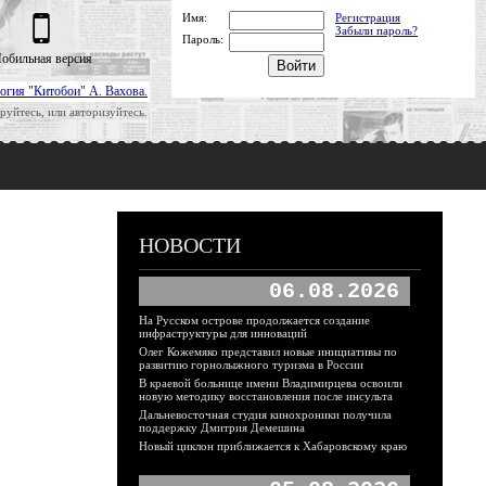
Имя:
Регистрация
Забыли пароль?
Пароль:
обильная версия
огия "Китобои" А. Вахова.
руйтесь, или авторизуйтесь.
НОВОСТИ
06.08.2026
На Русском острове продолжается создание
инфраструктуры для инноваций
Олег Кожемяко представил новые инициативы по
развитию горнолыжного туризма в России
В краевой больнице имени Владимирцева освоили
новую методику восстановления после инсульта
Дальневосточная студия кинохроники получила
поддержку Дмитрия Демешина
Новый циклон приближается к Хабаровскому краю