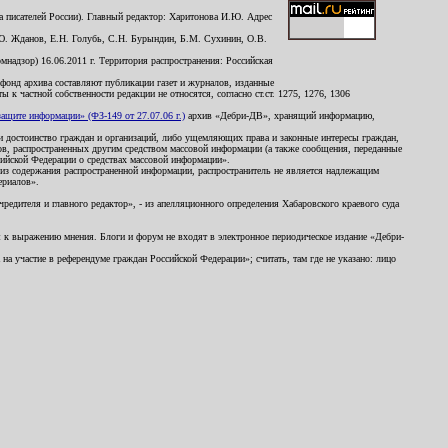
 писателей России). Главный редактор: Харитонова И.Ю. Адрес
Ю. Жданов, Е.Н. Голубь, С.Н. Бурындин, Б.М. Сухинин, О.В.
надзор) 16.06.2011 г. Территория распространения: Российская
й фонд архива составляют публикации газет и журналов, изданные
к частной собственности редакции не относятся, согласно ст.ст. 1275, 1276, 1306
щите информации» (ФЗ-149 от 27.07.06 г.)
архив «Дебри-ДВ», хранящий информацию,
ь и достоинство граждан и организаций, либо ущемляющих права и законные интересы граждан,
ов, распространенных другим средством массовой информации (а также сообщения, переданные
сийской Федерации о средствах массовой информации».
из содержания распространенной информации, распространитель не является надлежащим
ериалов».
редителя и главного редактор», - из апелляционного определения Хабаровского краевого суда
ны к выражению мнения. Блоги и форум не входят в электронное периодическое издание «Дебри-
а участие в референдуме граждан Российской Федерации»; считать, там где не указано: лицо