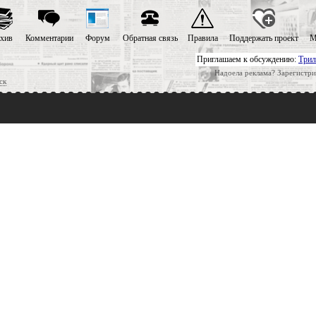
хив
Комментарии
Форум
Обратная связь
Правила
Поддержать проект
М
Приглашаем к обсуждению:
Трил
Надоела реклама? Зарегистри
ск