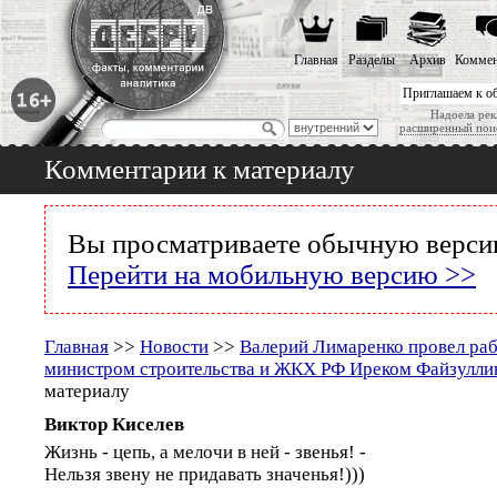
Главная
Разделы
Архив
Коммен
Приглашаем к о
Надоела рек
расширенный пои
Комментарии к материалу
Вы просматриваете обычную версию
Перейти на мобильную версию >>
Главная
>>
Новости
>>
Валерий Лимаренко провел раб
министром строительства и ЖКХ РФ Иреком Файзулл
материалу
Виктор Киселев
Жизнь - цепь, а мелочи в ней - звенья! -
Нельзя звену не придавать значенья!)))