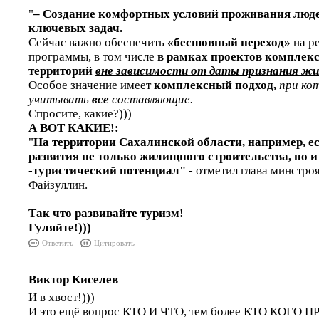
"
– Создание комфортных условий проживания люде
ключевых задач.
Сейчас важно обеспечить
«бесшовный переход»
на р
программы, в том числе
в рамках проектов комплекс
территорий
вне зависимости от даты признания жи
Особое значение имеет
комплексный подход,
при ко
учитывать
все
составляющие.
Спросите, какие?)))
А ВОТ КАКИЕ!:
"
На территории Сахалинской области, например, е
развития не только жилищного строительства, но 
-туристический потенциал"
- отметил глава минстро
Файзуллин.
Так что развивайте туризм!
Гуляйте!)))
Ответить
Цитировать
Виктор Киселев
И в хвост!)))
И это ещё вопрос КТО И ЧТО, тем более КТО КОГО П