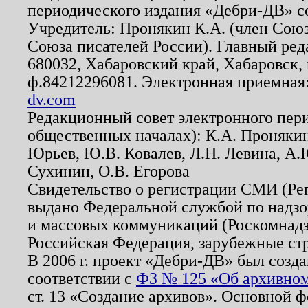
периодического издания «Дебри-ДВ» с
Учредитель: Пронякин К.А. (член Союз
Союза писателей России). Главный ред
680032, Хабаровский край, Хабаровск, п
ф.84212296081. Электронная приемная
dv.com
Редакционный совет электронного пер
общественных началах): К.А. Проняки
Юрьев, Ю.В. Ковалев, Л.Н. Левина, А.
Сухинин, О.В. Егорова
Свидетельство о регистрации СМИ (Р
выдано Федеральной службой по надзо
и массовых коммуникаций (Роскомнадзо
Российская Федерация, зарубежные ст
В 2006 г. проект «Дебри-ДВ» был созда
соответствии с
ФЗ № 125 «Об архивном
ст. 13 «Создание архивов». Основной ф