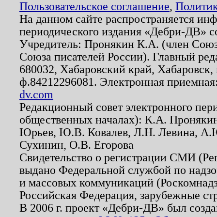
Пользовательское соглашение
,
Политик
На данном сайте распространяется ин
периодического издания «Дебри-ДВ» с
Учредитель: Пронякин К.А. (член Союз
Союза писателей России). Главный ред
680032, Хабаровский край, Хабаровск, п
ф.84212296081. Электронная приемная
dv.com
Редакционный совет электронного пер
общественных началах): К.А. Проняки
Юрьев, Ю.В. Ковалев, Л.Н. Левина, А.
Сухинин, О.В. Егорова
Свидетельство о регистрации СМИ (Р
выдано Федеральной службой по надзо
и массовых коммуникаций (Роскомнадзо
Российская Федерация, зарубежные ст
В 2006 г. проект «Дебри-ДВ» был созда