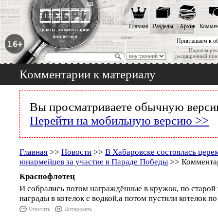
Главная
Разделы
Архив
Коммен
Приглашаем к о
Надоела рек
расширенный пои
Комментарии к материалу
Вы просматриваете обычную версию
Перейти на мобильную версию >>
Главная
>>
Новости
>>
В Хабаровске состоялась цере
юнармейцев за участие в Параде Победы
>> Комментар
Краснофлотец
И собрались потом награждённые в кружок, по старой
награды в котелок с водкой,а потом пустили котелок по 
Ответить
Цитировать