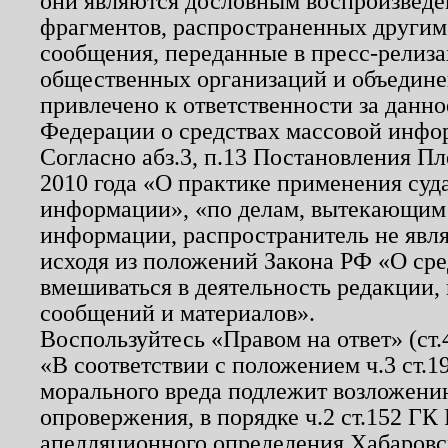
они являются дословным воспроизведе
фрагментов, распространенных другим
сообщения, переданные в пресс-релиза
общественных организаций и объединен
привлечено к ответственности за данн
Федерации о средствах массовой инфо
Согласно абз.3, п.13 Постановления П
2010 года «О практике применения суд
информации», «по делам, вытекающим
информации, распространитель не явл
исходя из положений Закона РФ «О ср
вмешиваться в деятельность редакции, 
сообщений и материалов».
Воспользуйтесь «Правом на ответ» (ст
«В соответствии с положением ч.3 ст.
морального вреда подлежит возложению
опровержения, в порядке ч.2 ст.152 ГК 
апелляционного определения Хабаровско