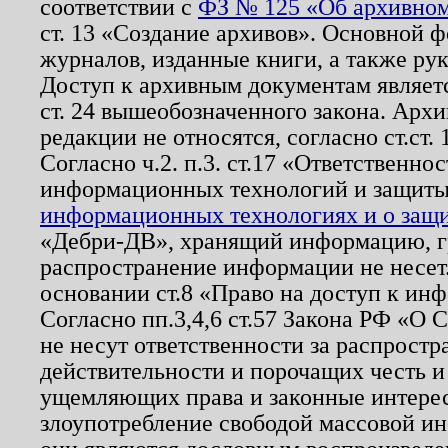
соответствии с
ФЗ № 125 «Об архивном
ст. 13 «Создание архивов». Основной ф
журналов, изданные книги, а также ру
Доступ к архивным документам являетс
ст. 24 вышеобозначенного закона. Арх
редакции не относятся, согласно ст.ст. 
Согласно ч.2. п.3. ст.17 «Ответственн
информационных технологий и защит
информационных технологиях и о защит
«Дебри-ДВ», хранящий информацию, гр
распространение информации не несет.
основании ст.8 «Право на доступ к ин
Согласно пп.3,4,6 ст.57 Закона РФ «О
не несут ответственности за распрост
действительности и порочащих честь и
ущемляющих права и законные интере
злоупотребление свободой массовой ин