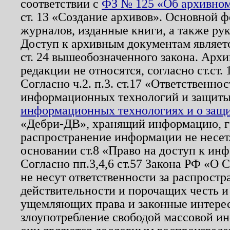
соответствии с
ФЗ № 125 «Об архивном
ст. 13 «Создание архивов». Основной ф
журналов, изданные книги, а также ру
Доступ к архивным документам являетс
ст. 24 вышеобозначенного закона. Арх
редакции не относятся, согласно ст.ст. 
Согласно ч.2. п.3. ст.17 «Ответственн
информационных технологий и защит
информационных технологиях и о защит
«Дебри-ДВ», хранящий информацию, гр
распространение информации не несет.
основании ст.8 «Право на доступ к ин
Согласно пп.3,4,6 ст.57 Закона РФ «О
не несут ответственности за распрост
действительности и порочащих честь и
ущемляющих права и законные интере
злоупотребление свободой массовой ин