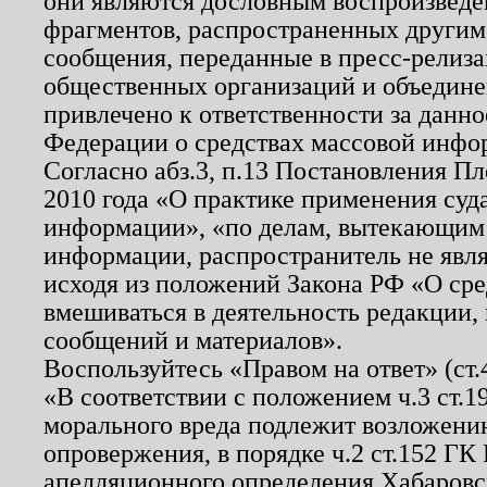
они являются дословным воспроизведе
фрагментов, распространенных другим
сообщения, переданные в пресс-релиза
общественных организаций и объединен
привлечено к ответственности за данн
Федерации о средствах массовой инфо
Согласно абз.3, п.13 Постановления П
2010 года «О практике применения суд
информации», «по делам, вытекающим
информации, распространитель не явл
исходя из положений Закона РФ «О ср
вмешиваться в деятельность редакции, 
сообщений и материалов».
Воспользуйтесь «Правом на ответ» (ст
«В соответствии с положением ч.3 ст.
морального вреда подлежит возложению
опровержения, в порядке ч.2 ст.152 ГК 
апелляционного определения Хабаровско