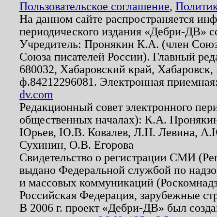
Пользовательское соглашение
,
Политик
На данном сайте распространяется ин
периодического издания «Дебри-ДВ» с
Учредитель: Пронякин К.А. (член Союз
Союза писателей России). Главный ред
680032, Хабаровский край, Хабаровск, п
ф.84212296081. Электронная приемная
dv.com
Редакционный совет электронного пер
общественных началах): К.А. Проняки
Юрьев, Ю.В. Ковалев, Л.Н. Левина, А.
Сухинин, О.В. Егорова
Свидетельство о регистрации СМИ (Р
выдано Федеральной службой по надзо
и массовых коммуникаций (Роскомнадзо
Российская Федерация, зарубежные ст
В 2006 г. проект «Дебри-ДВ» был созда