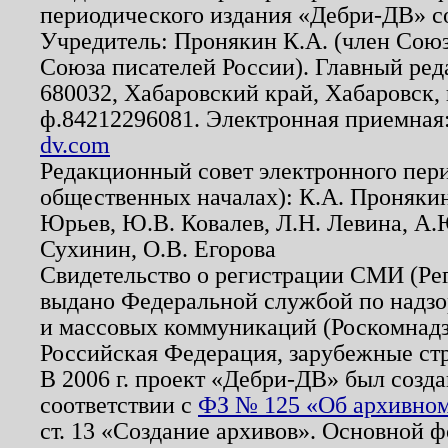
периодического издания «Дебри-ДВ» с
Учредитель: Пронякин К.А. (член Союз
Союза писателей России). Главный ред
680032, Хабаровский край, Хабаровск, п
ф.84212296081. Электронная приемная
dv.com
Редакционный совет электронного пер
общественных началах): К.А. Проняки
Юрьев, Ю.В. Ковалев, Л.Н. Левина, А.
Сухинин, О.В. Егорова
Свидетельство о регистрации СМИ (Р
выдано Федеральной службой по надзо
и массовых коммуникаций (Роскомнадзо
Российская Федерация, зарубежные ст
В 2006 г. проект «Дебри-ДВ» был созда
соответствии с
ФЗ № 125 «Об архивном
ст. 13 «Создание архивов». Основной ф