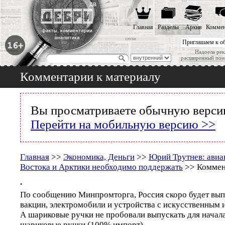
Главная
Разделы
Архив
Коммен
Приглашаем к о
Надоела рек
расширенный пои
Комментарии к материалу
Вы просматриваете обычную версию
Перейти на мобильную версию >>
Главная
>>
Экономика, Деньги
>>
Юрий Трутнев: авиа
Востока и Арктики необходимо поддержать
>> Коммен
.
По сообщению Минпромторга, Россия скоро будет вып
вакцин, электромобили и устройства с искусственным 
А шариковые ручки не пробовали выпускать для нача
шариковые ручки (100% импорт).