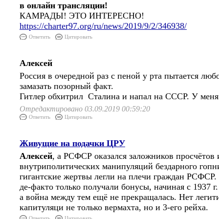
в онлайн трансляции!
КАМРАДЫ! ЭТО ИНТЕРЕСНО!
https://charter97.org/ru/news/2019/9/2/346938/
Ответить
Цитировать
Алексей
Россия в очередной раз с пеной у рта пытается люб
замазать позорный факт.
Гитлер обхитрил Сталина и напал на СССР. У меня 
Отредактировано 03.09.2019 00:59:20
Ответить
Цитировать
Живущие на подачки ЦРУ
Алексей
, а РСФСР оказался заложников просчётов 
внутриполитических манипуляций бездарного гопни
гигантские жертвы легли на плечи граждан РСФСР.
де-факто только получали бонусы, начиная с 1937 г.
а война между тем ещё не прекращалась. Нет легит
капитуляци не только вермахта, но и 3-его рейха.
Ответить
Цитировать