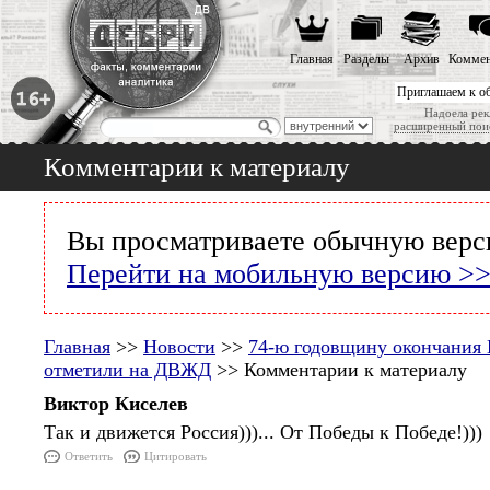
Главная
Разделы
Архив
Коммен
Приглашаем к о
Надоела рек
расширенный пои
Комментарии к материалу
Вы просматриваете обычную верс
Перейти на мобильную версию >
Главная
>>
Новости
>>
74-ю годовщину окончания
отметили на ДВЖД
>> Комментарии к материалу
Виктор Киселев
Так и движется Россия)))... От Победы к Победе!)))
Ответить
Цитировать