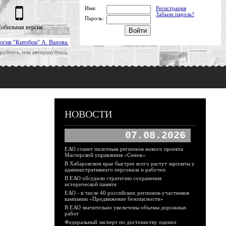
Имя:
Регистрация
Забыли пароль?
Пароль:
обильная версия
огия "Китобои" А. Вахова.
руйтесь, или авторизуйтесь.
НОВОСТИ
07.08.2026
ЕАО станет пилотным регионом нового проекта
Мастерской управления «Сенеж»
В Хабаровском крае быстрее всего растут зарплаты у
административного персонала и рабочих
В ЕАО обсудили стратегию сохранения
исторической памяти
ЕАО - в числе 40 российских регионов-участников
кампании «Продвижение безопасности»
В ЕАО значительно увеличены объемы дорожных
работ
Федеральный эксперт по достоинству оценил