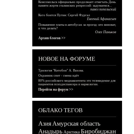
Комсомольск официально продолжает отмечать День
памяти жертв сталинских репрессий: задумаемся...
павел попельский
Кого боится Путин: Сергей Фургал
Евгений Афанасьев
Повышение платы в автобусах за проезд: кто виноват,
и что делать?
Олег Паньков
Архив блогов >>
НОВОЕ НА ФОРУМЕ
Трилогия "Китобои" А. Вахова.
Охранник спит - смена идёт
80% российского медиаконтента это телевидение для
пациентов психдиспансера и наркологии.
Перейти на форум >>
ОБЛАКО ТЕГОВ
Азия
Амурская область
Биробиджан
Анадырь
Арктика