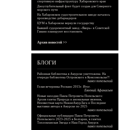
спортивную инфраструктуру Хабаровского края
Дноуглубительный флот будет создан для Северного
морского пути
На Хабаровском судостроительном заводе началось
производство дебаркадеров
ЦУМ в Хабаровске вернули государству
Бывший судоремонтный завод «Якорь» в Советской
Гавани планируют восстановить
Архив новостей >>
БЛОГИ
Районная библиотека в Амурске уничтожена. На
очереди библиотека Островского в Комсомольске?!
павел попельский
Голая вечеринка Роснано 2015г. Итог.
Евгений Афанасьев
Новые находки Павла Петровича Попельского:
Архив газеты Природа и аномальные явления,
Неизвестная карта НижнеАмурЛага и Последние
выставки автора в Амурске по 2025
павел попельский
Официальные публикации Павла Петровича
Попельского 2023-2025 в Болгарии, в газетах
Тихоокеанская Звезда и Наш Город Амурск
павел попельский