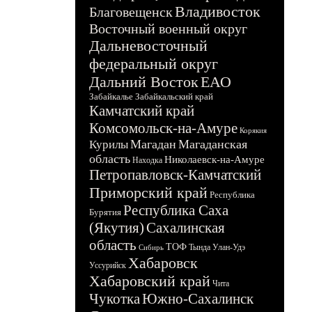
Владивосток
Благовещенск
Восточный военный округ
Дальневосточный
федеральный округ
Дальний Восток
ЕАО
Забайкалье
Забайкальский край
Камчатский край
Комсомольск-на-Амуре
Корякия
Магадан
Магаданская
Курилы
область
Николаевск-на-Амуре
Находка
Петропавловск-Камчатский
Приморский край
Республика
Республика Саха
Бурятия
(Якутия)
Сахалинская
область
ТОФ
Тында
Улан-Удэ
Сибирь
Хабаровск
Уссурийск
Хабаровский край
Чита
Чукотка
Южно-Сахалинск