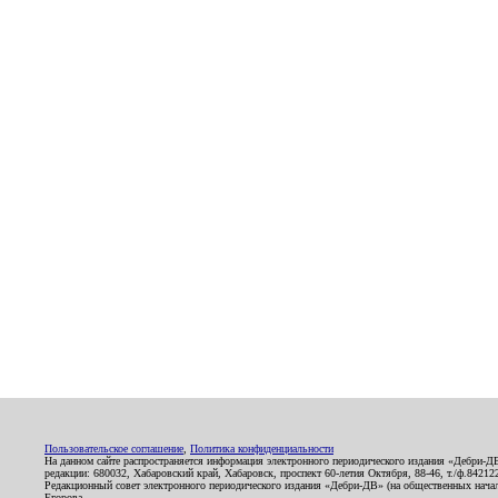
Пользовательское соглашение
,
Политика конфиденциальности
На данном сайте распространяется информация электронного периодического издания «Дебри-Д
редакции: 680032, Хабаровский край, Хабаровск, проспект 60-летия Октября, 88-46, т./ф.8421
Редакционный совет электронного периодического издания «Дебри-ДВ» (на общественных нач
Егорова