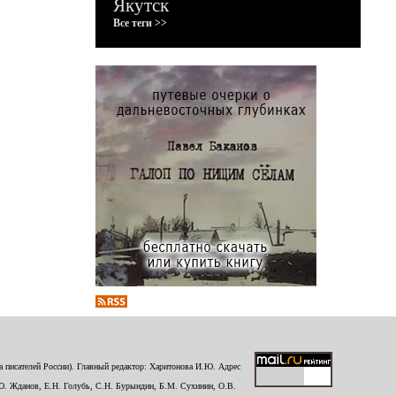
Якутск
Все теги >>
 писателей России). Главный редактор: Харитонова И.Ю. Адрес
Ю. Жданов, Е.Н. Голубь, С.Н. Бурындин, Б.М. Сухинин, О.В.