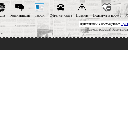
хив
Комментарии
Форум
Обратная связь
Правила
Поддержать проект
М
Приглашаем к обсуждению:
Трил
Надоела реклама? Зарегистри
ск