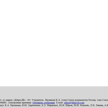
В» со знаком «Дебри-ДВ». 16+ Учредитель: Пронякин К.А. (член Союза журналистов России, член Союза
2296081. Электронная приемная:
Отправить сообщение
. E-mail:
editor@debri-dv.com
алах): К.А. Пронякин, И.Ю. Харитонова, А.Э. Мирмович, Ю.Н. Юрьев, Ю.В. Ковалев, Л.Н. Левина, А.