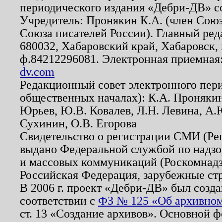
периодического издания «Дебри-ДВ» с
Учредитель: Пронякин К.А. (член Союз
Союза писателей России). Главный ред
680032, Хабаровский край, Хабаровск, п
ф.84212296081. Электронная приемная
dv.com
Редакционный совет электронного пер
общественных началах): К.А. Проняки
Юрьев, Ю.В. Ковалев, Л.Н. Левина, А.
Сухинин, О.В. Егорова
Свидетельство о регистрации СМИ (Р
выдано Федеральной службой по надзо
и массовых коммуникаций (Роскомнадзо
Российская Федерация, зарубежные ст
В 2006 г. проект «Дебри-ДВ» был созда
соответствии с
ФЗ № 125 «Об архивном
ст. 13 «Создание архивов». Основной ф