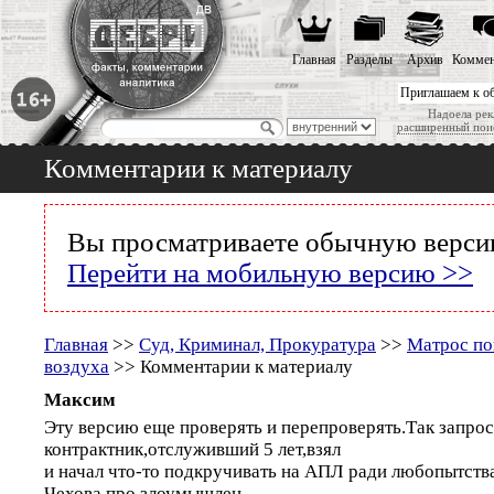
Главная
Разделы
Архив
Коммен
Приглашаем к о
Надоела рек
расширенный пои
Комментарии к материалу
Вы просматриваете обычную версию
Перейти на мобильную версию >>
Главная
>>
Суд, Криминал, Прокуратура
>>
Матрос по
воздуха
>> Комментарии к материалу
Максим
Эту версию еще проверять и перепроверять.Так запрос
контрактник,отслуживший 5 лет,взял
и начал что-то подкручивать на АПЛ ради любопытства
Чехова про злоумышлен-