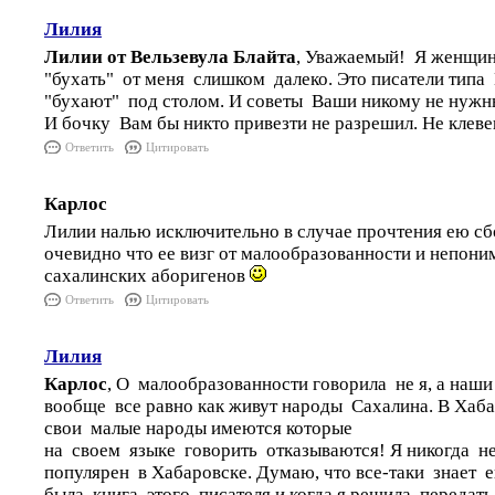
Лилия
Лилии от Вельзевула Блайта
, Уважаемый! Я женщин
"бухать" от меня слишком далеко. Это писатели тип
"бухают" под столом. И советы Ваши никому не нужн
И бочку Вам бы никто привезти не разрешил. Не клев
Ответить
Цитировать
Карлос
Лилии налью исключительно в случае прочтения ею сб
очевидно что ее визг от малообразованности и непон
сахалинских аборигенов
Ответить
Цитировать
Лилия
Карлос
, О малообразованности говорила не я, а наш
вообще все равно как живут народы Сахалина. В Хаб
свои малые народы имеются которые
на своем языке говорить отказываются! Я никогда не 
популярен в Хабаровске. Думаю, что все-таки знает е
была книга этого писателя и когда я решила передать