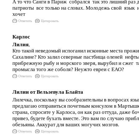
А то что Санги в Париж собрался так это лишний раз д
патриоты все только на словах. Молодежь свой язык и
хочет
Ответить
Цитировать
Карлос
Лилия
,
Кто такой неведомый испоганил исконные места прожи
Сахалине? Кто залил северные пастбища оленей нефт
прибрежную рыбу и морского зверя, вырубил и сжег т
промысла того же соболя? Неужто евреи с ЕАО?
Ответить
Цитировать
Лилии от Вельзевула Блайта
Лилечка, поскольку вы сообразительны в вопросах язы
предлагаю отправиться почетным консулом в Мартышки
страна, спросите у Карлоса, он как раз оттуда, даже бо
привез, будете бухать вместе. Это вам по случаю при
обезьяны. Аккурат для ваших могучих мозгов.
Ответить
Цитировать