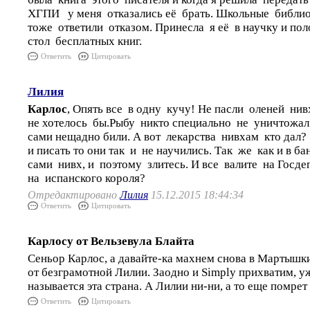
ХГПИ у меня отказались её брать. Школьные библио
тоже ответили отказом. Принесла я её в научку и п
стол бесплатных книг.
Ответить
Цитировать
Лилия
Карлос
, Опять все в одну кучу! Не пасли оленей ни
не хотелось бы.Рыбу никто специально не уничтожал
сами нещадно били. А вот лекарства нивхам кто дал?
и писать то они так и не научились. Так же как и в 
сами нивх, и поэтому злитесь. И все валите на Госд
на испанского короля?
Отредактировано
Лилия
15.12.2015 18:44:34
Ответить
Цитировать
Карлосу от Вельзевула Блайта
Сеньор Карлос, а давайте-ка махнем снова в Мартышк
от безграмотной Лилии. Заодно и Simply прихватим, уж 
называется эта страна. А Лилии ни-ни, а то еще помрет
Ответить
Цитировать