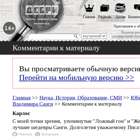
Главная
Разделы
Архив
Коммен
Приглашаем к о
Надоела рек
расширенный пои
Комментарии к материалу
Вы просматриваете обычную версию
Перейти на мобильную версию >>
Главная
>>
Наука, История, Образование, СМИ
>>
Юби
Владимира Санги
>> Комментарии к материалу
Карлос
С моей точки зрения, упомянутые "Ложный гон" и "Же
лучшие шедевры Санги. Долголетия уважаемому Писа
Ответить
Цитировать