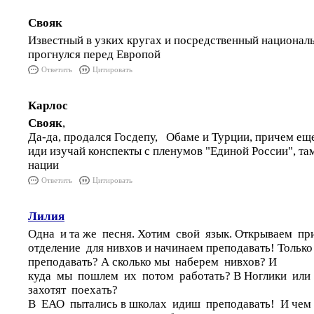
Свояк
Известный в узких кругах и посредственный национал
прогнулся перед Европой
Ответить
Цитировать
Карлос
Свояк
,
Да-да, продался Госдепу, Обаме и Турции, причем еще
иди изучай конспекты с пленумов "Единой России", там
нации
Ответить
Цитировать
Лилия
Одна и та же песня. Хотим свой язык. Открываем пр
отделение для нивхов и начинаем преподавать! Только
преподавать? А сколько мы наберем нивхов? И
куда мы пошлем их потом работать? В Ноглики или
захотят поехать?
В ЕАО пытались в школах идиш преподавать! И чем в