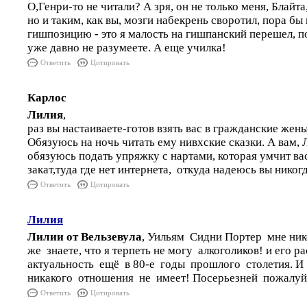
О,Генри-то не читали? А зря, он не только меня, Блайта
но и таким, как вы, мозги набекрень своротил, пора бы
гишпозицию - это я малость на гишпанский перешел, п
уже давно не разумеете. А еще училка!
Ответить
Цитировать
Карлос
Лилия
,
раз вы настаиваете-готов взять вас в гражданские жены
Обязуюсь на ночь читать ему нивхские сказки. А вам, Л
обязуюсь подать упряжку с нартами, которая умчит вас
закат,туда где нет интернета, откуда надеюсь вы никог
Ответить
Цитировать
Лилия
Лилии от Вельзевула
, Уильям Сидни Портер мне ник
же знаете, что я терпеть не могу алкоголиков! и его 
актуальность ещё в 80-е годы прошлого столетия. И
никакого отношения не имеет! Посерьезней пожалуй
Ответить
Цитировать