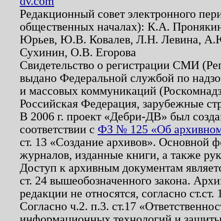
dv.com
Редакционный совет электронного пер
общественных началах): К.А. Проняки
Юрьев, Ю.В. Ковалев, Л.Н. Левина, А.
Сухинин, О.В. Егорова
Свидетельство о регистрации СМИ (Р
выдано Федеральной службой по надзо
и массовых коммуникаций (Роскомнадзо
Российская Федерация, зарубежные ст
В 2006 г. проект «Дебри-ДВ» был созда
соответствии с
ФЗ № 125 «Об архивном
ст. 13 «Создание архивов». Основной ф
журналов, изданные книги, а также ру
Доступ к архивным документам являетс
ст. 24 вышеобозначенного закона. Арх
редакции не относятся, согласно ст.ст. 
Согласно ч.2. п.3. ст.17 «Ответственн
информационных технологий и защит