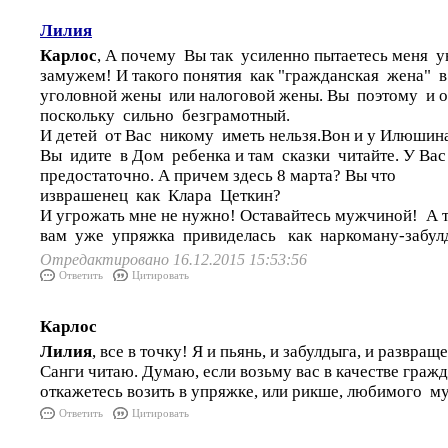
Лилия
Карлос
, А почему Вы так усиленно пытаетесь меня 
замужем! И такого понятия как "гражданская жена" в 
уголовной жены или налоговой жены. Вы поэтому и о
поскольку сильно безграмотный.
И детей от Вас никому иметь нельзя.Вон и у Илюшин
Вы идите в Дом ребенка и там сказки читайте. У Ва
предостаточно. А причем здесь 8 марта? Вы что
изврашенец как Клара Цеткин?
И угрожать мне не нужно! Оставайтесь мужчиной! А 
вам уже упряжка привиделась как наркоману-забул
Отредактировано 16.12.2015 15:53:56
Ответить
Цитировать
Карлос
Лилия
, все в точку! Я и пьянь, и забулдыга, и развращ
Санги читаю. Думаю, если возьму вас в качестве граж
откажетесь возить в упряжке, или рикше, любимого м
Ответить
Цитировать