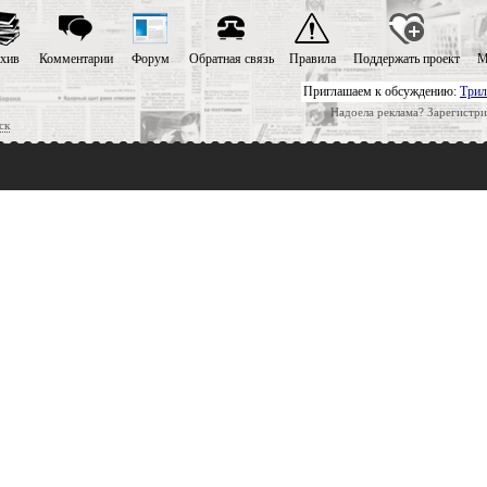
хив
Комментарии
Форум
Обратная связь
Правила
Поддержать проект
М
Приглашаем к обсуждению:
Трил
Надоела реклама? Зарегистри
ск