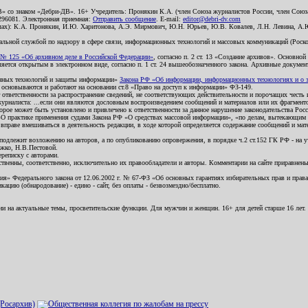
В» со знаком «Дебри-ДВ». 16+ Учредитель: Пронякин К.А. (член Союза журналистов России, член Союза
2296081. Электронная приемная:
Отправить сообщение
. E-mail:
editor@debri-dv.com
алах): К.А. Пронякин, И.Ю. Харитонова, А.Э. Мирмович, Ю.Н. Юрьев, Ю.В. Ковалев, Л.Н. Левина, А.
льной службой по надзору в сфере связи, информационных технологий и массовых коммуникаций (Роском
№ 125 «Об архивном деле в Российской Федерации»
, согласно п. 2 ст. 13 «Создание архивов». Основно
ется открытым в электронном виде, согласно п. 1 ст. 24 вышеобозначенного закона. Архивные документы 
ионных технологий и защиты информации»
Закона РФ «Об информации, информационных технологиях и о за
я основываются и работают на основании ст.8 «Право на доступ к информации» ФЗ-149.
 ответственности за распространение сведений, не соответствующих действительности и порочащих чест
урналиста: ...если они являются дословным воспроизведением сообщений и материалов или их фрагмент
орое может быть установлено и привлечено к ответственности за данное нарушение законодательства Рос
«О практике применения судами Закона РФ «О средствах массовой информации», «по делам, вытекающим 
вправе вмешиваться в деятельность редакции, в ходе которой определяется содержание сообщений и мат
одлежит возложению на авторов, а по опубликованию опровержения, в порядке ч.2 ст.152 ГК РФ - на уч
ожко, Н.В.Пестовой.
ереписку с авторами.
тственны, соответственно, исключительно их правообладатели и авторы. Комментарии на сайте приравне
я» Федерального закона от 12.06.2002 г. № 67-ФЗ «Об основных гарантиях избирательных прав и права н
ацию (обнародование) - едино - сайт, без оплаты - безвозмездно/бесплатно.
ии на актуальные темы, просветительские функции. Для мужчин и женщин. 16+ для детей старше 16 лет.