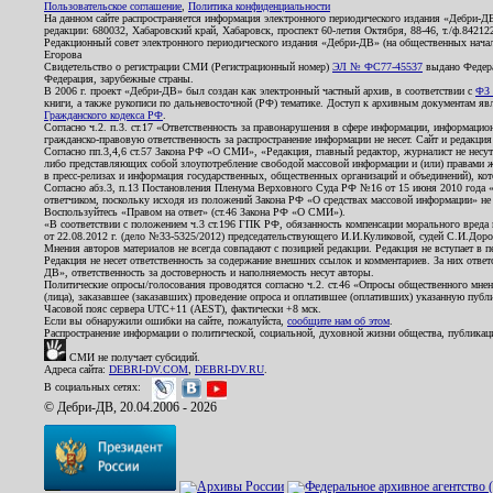
Пользовательское соглашение
,
Политика конфиденциальности
На данном сайте распространяется информация электронного периодического издания «Дебри-Д
редакции: 680032, Хабаровский край, Хабаровск, проспект 60-летия Октября, 88-46, т./ф.8421
Редакционный совет электронного периодического издания «Дебри-ДВ» (на общественных нач
Егорова
Свидетельство о регистрации СМИ (Регистрационный номер)
ЭЛ № ФС77-45537
выдано Федера
Федерация, зарубежные страны.
В 2006 г. проект «Дебри-ДВ» был создан как электронный частный архив, в соответствии с
ФЗ 
книги, а также рукописи по дальневосточной (РФ) тематике. Доступ к архивным документам явля
Гражданского кодекса РФ
.
Согласно ч.2. п.3. ст.17 «Ответственность за правонарушения в сфере информации, информац
гражданско-правовую ответственность за распространение информации не несет. Сайт и редакци
Согласно пп.3,4,6 ст.57 Закона РФ «О СМИ», «Редакция, главный редактор, журналист не несут
либо представляющих собой злоупотребление свободой массовой информации и (или) правами ж
в пресс-релизах и информация государственных, общественных организаций и объединений), кот
Согласно абз.3, п.13 Постановления Пленума Верховного Суда РФ №16 от 15 июня 2010 года 
ответчиком, поскольку исходя из положений Закона РФ «О средствах массовой информации» не 
Воспользуйтесь «Правом на ответ» (ст.46 Закона РФ «О СМИ»).
«В соответствии с положением ч.3 ст.196 ГПК РФ, обязанность компенсации морального вреда п
от 22.08.2012 г. (дело №33-5325/2012) председательствующего И.И.Куликовой, судей С.И.Дор
Мнения авторов материалов не всегда совпадают с позицией редакции. Редакция не вступает в п
Редакция не несет ответственность за содержание внешних ссылок и комментариев. За них отве
ДВ», ответственность за достоверность и наполняемость несут авторы.
Политические опросы/голосования проводятся согласно ч.2. ст.46 «Опросы общественного мнени
(лица), заказавшее (заказавших) проведение опроса и оплатившее (оплативших) указанную публик
Часовой пояс сервера UTC+11 (AEST), фактически +8 мск.
Если вы обнаружили ошибки на сайте, пожалуйста,
сообщите нам об этом
.
Распространение информации о политической, социальной, духовной жизни общества, публикац
СМИ не получает субсидий.
Адреса сайта:
DEBRI-DV.COM
,
DEBRI-DV.RU
.
В социальных сетях:
© Дебри-ДВ, 20.04.2006 - 2026