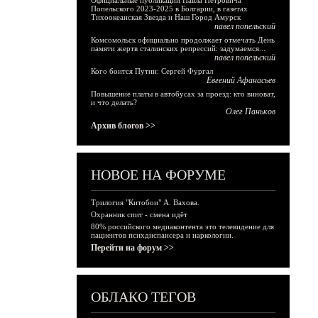
Официальные публикации Павла Петровича
Попельского 2023-2025 в Болгарии, в газетах
Тихоокеанская Звезда и Наш Город Амурск
павел попельский
Комсомольск официально продолжает отмечать День
памяти жертв сталинских репрессий: задумаемся...
павел попельский
Кого боится Путин: Сергей Фургал
Евгений Афанасьев
Повышение платы в автобусах за проезд: кто виноват,
и что делать?
Олег Паньков
Архив блогов >>
НОВОЕ НА ФОРУМЕ
Трилогия "Китобои" А. Вахова.
Охранник спит - смена идёт
80% российского медиаконтента это телевидение для
пациентов психдиспансера и наркологии.
Перейти на форум >>
ОБЛАКО ТЕГОВ