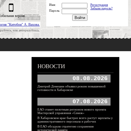
Имя:
Регистрация
Забыли пароль?
Пароль:
обильная версия
огия "Китобои" А. Вахова.
руйтесь, или авторизуйтесь.
НОВОСТИ
08.08.2026
Дмитрий Демешин объявил режим повышенной
готовности в Хабаровске
07.08.2026
ЕАО станет пилотным регионом нового проекта
Мастерской управления «Сенеж»
В Хабаровском крае быстрее всего растут зарплаты у
административного персонала и рабочих
В ЕАО обсудили стратегию сохранения
исторической памяти