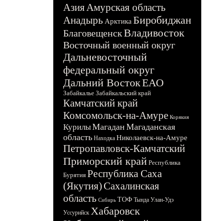
Азия
Амурская область
Биробиджан
Анадырь
Арктика
Владивосток
Благовещенск
Восточный военный округ
Дальневосточный
федеральный округ
Дальний Восток
ЕАО
Забайкалье
Забайкальский край
Камчатский край
Комсомольск-на-Амуре
Корякия
Магадан
Магаданская
Курилы
область
Николаевск-на-Амуре
Находка
Петропавловск-Камчатский
Приморский край
Республика
Республика Саха
Бурятия
(Якутия)
Сахалинская
область
ТОФ
Тында
Улан-Удэ
Сибирь
Хабаровск
Уссурийск