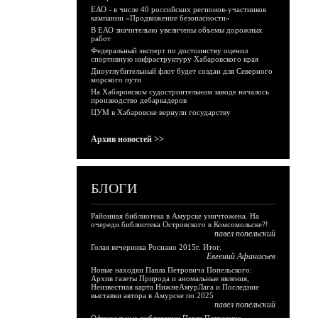
ЕАО - в числе 40 российских регионов-участников
кампании «Продвижение безопасности»
В ЕАО значительно увеличены объемы дорожных
работ
Федеральный эксперт по достоинству оценил
спортивную инфраструктуру Хабаровского края
Дноуглубительный флот будет создан для Северного
морского пути
На Хабаровском судостроительном заводе началось
производство дебаркадеров
ЦУМ в Хабаровске вернули государству
Архив новостей >>
БЛОГИ
Районная библиотека в Амурске уничтожена. На
очереди библиотека Островского в Комсомольске?!
павел попельский
Голая вечеринка Роснано 2015г. Итог.
Евгений Афанасьев
Новые находки Павла Петровича Попельского:
Архив газеты Природа и аномальные явления,
Неизвестная карта НижнеАмурЛага и Последние
выставки автора в Амурске по 2025
павел попельский