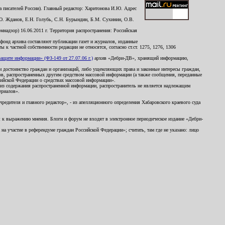
 писателей России). Главный редактор: Харитонова И.Ю. Адрес
Ю. Жданов, Е.Н. Голубь, С.Н. Бурындин, Б.М. Сухинин, О.В.
надзор) 16.06.2011 г. Территория распространения: Российская
й фонд архива составляют публикации газет и журналов, изданные
к частной собственности редакции не относятся, согласно ст.ст. 1275, 1276, 1306
щите информации» (ФЗ-149 от 27.07.06 г.)
архив «Дебри-ДВ», хранящий информацию,
ь и достоинство граждан и организаций, либо ущемляющих права и законные интересы граждан,
ов, распространенных другим средством массовой информации (а также сообщения, переданные
сийской Федерации о средствах массовой информации».
из содержания распространенной информации, распространитель не является надлежащим
ериалов».
редителя и главного редактор», - из апелляционного определения Хабаровского краевого суда
ны к выражению мнения. Блоги и форум не входят в электронное периодическое издание «Дебри-
а участие в референдуме граждан Российской Федерации»; считать, там где не указано: лицо