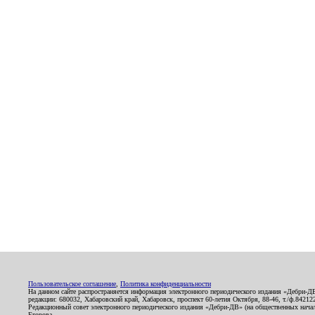
Пользовательское соглашение
,
Политика конфиденциальности
На данном сайте распространяется информация электронного периодического издания «Дебри-Д
редакции: 680032, Хабаровский край, Хабаровск, проспект 60-летия Октября, 88-46, т./ф.8421
Редакционный совет электронного периодического издания «Дебри-ДВ» (на общественных нач
Егорова