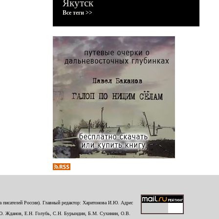
Якутск
Все теги >>
 писателей России). Главный редактор: Харитонова И.Ю. Адрес
Ю. Жданов, Е.Н. Голубь, С.Н. Бурындин, Б.М. Сухинин, О.В.