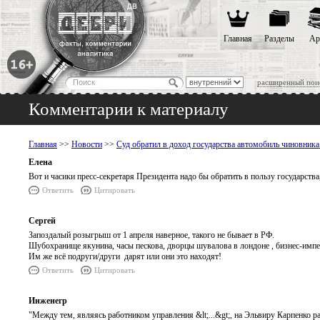
Главная
Разделы
Ар
расширенный пои
Комментарии к материалу
Главная
>>
Новости
>>
Суд обратил в доход государства автомобиль чиновник
Елена
Вот и часики пресс-секретаря Президента надо бы обратить в пользу государств
Ответить
Цитировать
Сергей
Запоздалый розыгрыш от 1 апреля наверное, такого не бывает в РФ.
Шубохранище якунина, часы пескова, дворцы шувалова в лондоне , бизнес-импер
Им же всё подруги/други дарят или они это находят!
Ответить
Цитировать
Инженегр
"Между тем, являясь работником управления &lt;...&gt;, на Эльвиру Карпенко ра