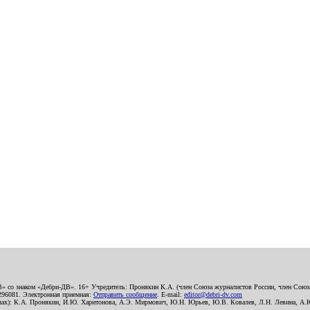
В» со знаком «Дебри-ДВ». 16+ Учредитель: Пронякин К.А. (член Союза журналистов России, член Союза
2296081. Электронная приемная:
Отправить сообщение
. E-mail:
editor@debri-dv.com
алах): К.А. Пронякин, И.Ю. Харитонова, А.Э. Мирмович, Ю.Н. Юрьев, Ю.В. Ковалев, Л.Н. Левина, А.