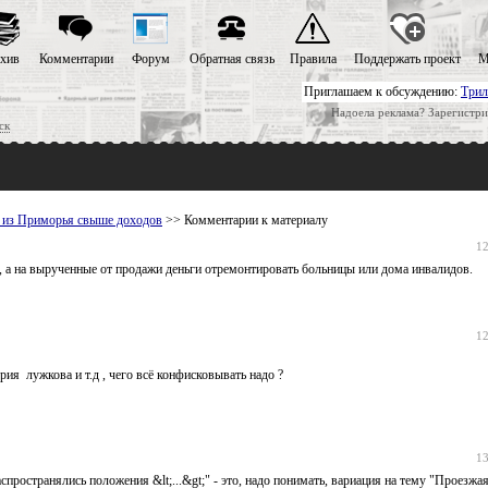
хив
Комментарии
Форум
Обратная связь
Правила
Поддержать проект
М
Приглашаем к обсуждению:
Трил
Надоела реклама? Зарегистри
ск
а из Приморья свыше доходов
>> Комментарии к материалу
12
а, а на вырученные от продажи деньги отремонтировать больницы или дома инвалидов.
12
ия лужкова и т.д , чего всё конфисковывать надо ?
13
спространялись положения &lt;...&gt;" - это, надо понимать, вариация на тему "Проезжа