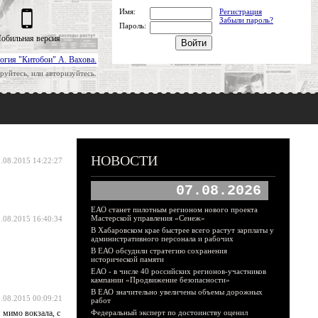
Имя:
Регистрация
Забыли пароль?
Пароль:
обильная версия
огия "Китобои" А. Вахова.
руйтесь, или авторизуйтесь.
НОВОСТИ
.08.2015 14:22:27
07.08.2026
ЕАО станет пилотным регионом нового проекта
Мастерской управления «Сенеж»
.08.2015 16:40:34
В Хабаровском крае быстрее всего растут зарплаты у
административного персонала и рабочих
В ЕАО обсудили стратегию сохранения
исторической памяти
ЕАО - в числе 40 российских регионов-участников
кампании «Продвижение безопасности»
В ЕАО значительно увеличены объемы дорожных
.08.2015 00:09:21
работ
я мимо вокзала, с
Федеральный эксперт по достоинству оценил