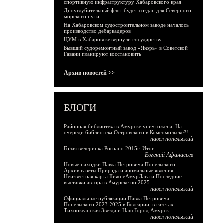
спортивную инфраструктуру Хабаровского края
Дноуглубительный флот будет создан для Северного
морского пути
На Хабаровском судостроительном заводе началось
производство дебаркадеров
ЦУМ в Хабаровске вернули государству
Бывший судоремонтный завод «Якорь» в Советской
Гавани планируют восстановить
Архив новостей >>
БЛОГИ
Районная библиотека в Амурске уничтожена. На
очереди библиотека Островского в Комсомольске?!
павел попельский
Голая вечеринка Роснано 2015г. Итог.
Евгений Афанасьев
Новые находки Павла Петровича Попельского:
Архив газеты Природа и аномальные явления,
Неизвестная карта НижнеАмурЛага и Последние
выставки автора в Амурске по 2025
павел попельский
Официальные публикации Павла Петровича
Попельского 2023-2025 в Болгарии, в газетах
Тихоокеанская Звезда и Наш Город Амурск
павел попельский