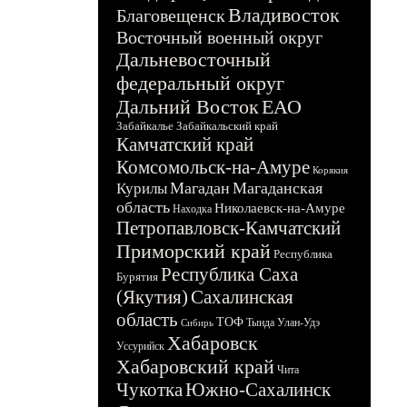
Владивосток
Благовещенск
Восточный военный округ
Дальневосточный
федеральный округ
Дальний Восток
ЕАО
Забайкалье
Забайкальский край
Камчатский край
Комсомольск-на-Амуре
Корякия
Магадан
Магаданская
Курилы
область
Николаевск-на-Амуре
Находка
Петропавловск-Камчатский
Приморский край
Республика
Республика Саха
Бурятия
(Якутия)
Сахалинская
область
ТОФ
Тында
Улан-Удэ
Сибирь
Хабаровск
Уссурийск
Хабаровский край
Чита
Чукотка
Южно-Сахалинск