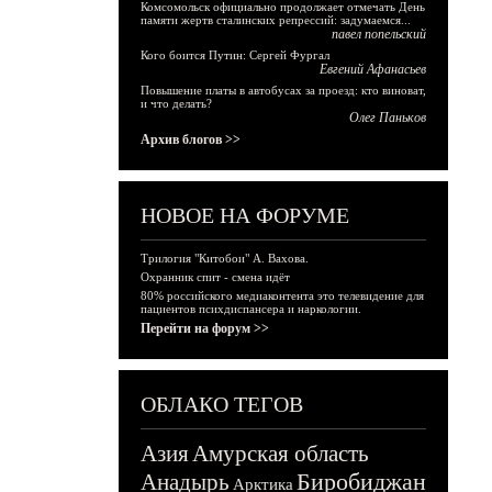
Комсомольск официально продолжает отмечать День
памяти жертв сталинских репрессий: задумаемся...
павел попельский
Кого боится Путин: Сергей Фургал
Евгений Афанасьев
Повышение платы в автобусах за проезд: кто виноват,
и что делать?
Олег Паньков
Архив блогов >>
НОВОЕ НА ФОРУМЕ
Трилогия "Китобои" А. Вахова.
Охранник спит - смена идёт
80% российского медиаконтента это телевидение для
пациентов психдиспансера и наркологии.
Перейти на форум >>
ОБЛАКО ТЕГОВ
Азия
Амурская область
Биробиджан
Анадырь
Арктика