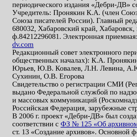
периодического издания «Дебри-ДВ» с
Учредитель: Пронякин К.А. (член Союз
Союза писателей России). Главный ред
680032, Хабаровский край, Хабаровск, п
ф.84212296081. Электронная приемная
dv.com
Редакционный совет электронного пер
общественных началах): К.А. Проняки
Юрьев, Ю.В. Ковалев, Л.Н. Левина, А.
Сухинин, О.В. Егорова
Свидетельство о регистрации СМИ (Р
выдано Федеральной службой по надзо
и массовых коммуникаций (Роскомнадзо
Российская Федерация, зарубежные ст
В 2006 г. проект «Дебри-ДВ» был созда
соответствии с
ФЗ № 125 «Об архивном
ст. 13 «Создание архивов». Основной ф