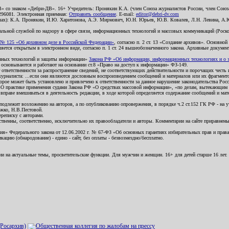
В» со знаком «Дебри-ДВ». 16+ Учредитель: Пронякин К.А. (член Союза журналистов России, член Союза
2296081. Электронная приемная:
Отправить сообщение
. E-mail:
editor@debri-dv.com
алах): К.А. Пронякин, И.Ю. Харитонова, А.Э. Мирмович, Ю.Н. Юрьев, Ю.В. Ковалев, Л.Н. Левина, А.
льной службой по надзору в сфере связи, информационных технологий и массовых коммуникаций (Роском
№ 125 «Об архивном деле в Российской Федерации»
, согласно п. 2 ст. 13 «Создание архивов». Основно
ется открытым в электронном виде, согласно п. 1 ст. 24 вышеобозначенного закона. Архивные документы 
ионных технологий и защиты информации»
Закона РФ «Об информации, информационных технологиях и о за
я основываются и работают на основании ст.8 «Право на доступ к информации» ФЗ-149.
 ответственности за распространение сведений, не соответствующих действительности и порочащих чест
урналиста: ...если они являются дословным воспроизведением сообщений и материалов или их фрагмент
орое может быть установлено и привлечено к ответственности за данное нарушение законодательства Рос
«О практике применения судами Закона РФ «О средствах массовой информации», «по делам, вытекающим 
вправе вмешиваться в деятельность редакции, в ходе которой определяется содержание сообщений и мат
одлежит возложению на авторов, а по опубликованию опровержения, в порядке ч.2 ст.152 ГК РФ - на уч
ожко, Н.В.Пестовой.
ереписку с авторами.
тственны, соответственно, исключительно их правообладатели и авторы. Комментарии на сайте приравне
я» Федерального закона от 12.06.2002 г. № 67-ФЗ «Об основных гарантиях избирательных прав и права н
ацию (обнародование) - едино - сайт, без оплаты - безвозмездно/бесплатно.
ии на актуальные темы, просветительские функции. Для мужчин и женщин. 16+ для детей старше 16 лет.