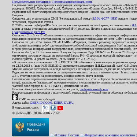
Пользовательское соглашение
,
Политика конфиденциальности
На данном сайте распространяется информация электронного периодического издания «Дебри-Д
редакции: 680032, Хабаровский край, Хабаровск, проспект 60-летия Октября, 88-46, т./ф.8421
Редакционный совет электронного периодического издания «Дебри-ДВ» (на общественных нач
Егорова
Свидетельство о регистрации СМИ (Регистрационный номер)
ЭЛ № ФС77-45537
выдано Федера
Федерация, зарубежные страны.
В 2006 г. проект «Дебри-ДВ» был создан как электронный частный архив, в соответствии с
ФЗ 
книги, а также рукописи по дальневосточной (РФ) тематике. Доступ к архивным документам явля
Гражданского кодекса РФ
.
Согласно ч.2. п.3. ст.17 «Ответственность за правонарушения в сфере информации, информац
гражданско-правовую ответственность за распространение информации не несет. Сайт и редакци
Согласно пп.3,4,6 ст.57 Закона РФ «О СМИ», «Редакция, главный редактор, журналист не несут
либо представляющих собой злоупотребление свободой массовой информации и (или) правами ж
в пресс-релизах и информация государственных, общественных организаций и объединений), кот
Согласно абз.3, п.13 Постановления Пленума Верховного Суда РФ №16 от 15 июня 2010 года 
ответчиком, поскольку исходя из положений Закона РФ «О средствах массовой информации» не 
Воспользуйтесь «Правом на ответ» (ст.46 Закона РФ «О СМИ»).
«В соответствии с положением ч.3 ст.196 ГПК РФ, обязанность компенсации морального вреда п
от 22.08.2012 г. (дело №33-5325/2012) председательствующего И.И.Куликовой, судей С.И.Дор
Мнения авторов материалов не всегда совпадают с позицией редакции. Редакция не вступает в п
Редакция не несет ответственность за содержание внешних ссылок и комментариев. За них отве
ДВ», ответственность за достоверность и наполняемость несут авторы.
Политические опросы/голосования проводятся согласно ч.2. ст.46 «Опросы общественного мнени
(лица), заказавшее (заказавших) проведение опроса и оплатившее (оплативших) указанную публик
Часовой пояс сервера UTC+11 (AEST), фактически +8 мск.
Если вы обнаружили ошибки на сайте, пожалуйста,
сообщите нам об этом
.
Распространение информации о политической, социальной, духовной жизни общества, публикац
СМИ не получает субсидий.
Адреса сайта:
DEBRI-DV.COM
,
DEBRI-DV.RU
.
В социальных сетях:
© Дебри-ДВ, 20.04.2006 - 2026