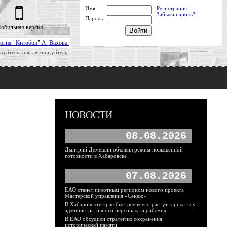
Имя:
Регистрация
Забыли пароль?
Пароль:
обильная версия
огия "Китобои" А. Вахова.
руйтесь, или авторизуйтесь.
НОВОСТИ
08.08.2026
Дмитрий Демешин объявил режим повышенной
готовности в Хабаровске
07.08.2026
ЕАО станет пилотным регионом нового проекта
Мастерской управления «Сенеж»
В Хабаровском крае быстрее всего растут зарплаты у
административного персонала и рабочих
В ЕАО обсудили стратегию сохранения
исторической памяти