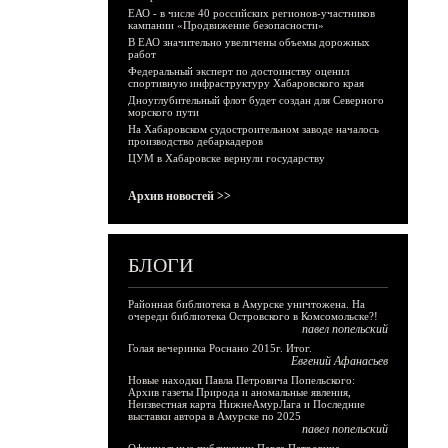
ЕАО - в числе 40 российских регионов-участников
кампании «Продвижение безопасности»
В ЕАО значительно увеличены объемы дорожных
работ
Федеральный эксперт по достоинству оценил
спортивную инфраструктуру Хабаровского края
Дноуглубительный флот будет создан для Северного
морского пути
На Хабаровском судостроительном заводе началось
производство дебаркадеров
ЦУМ в Хабаровске вернули государству
Архив новостей >>
БЛОГИ
Районная библиотека в Амурске уничтожена. На
очереди библиотека Островского в Комсомольске?!
павел попельский
Голая вечеринка Роснано 2015г. Итог.
Евгений Афанасьев
Новые находки Павла Петровича Попельского:
Архив газеты Природа и аномальные явления,
Неизвестная карта НижнеАмурЛага и Последние
выставки автора в Амурске по 2025
павел попельский