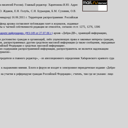
 писателей России). Главный редактор: Харитонова И.Ю. Адрес
Ю. Жданов, Е.Н. Голубь, С.Н. Бурындин, Б.М. Сухинин, О.В.
надзор) 16.06.2011 г. Территория распространения: Российская
й фонд архива составляют публикации газет и журналов, изданные
к частной собственности редакции не относятся, согласно ст.ст. 1275, 1276, 1306
щите информации» (ФЗ-149 от 27.07.06 г.)
архив «Дебри-ДВ», хранящий информацию,
ь и достоинство граждан и организаций, либо ущемляющих права и законные интересы граждан,
ов, распространенных другим средством массовой информации (а также сообщения, переданные
сийской Федерации о средствах массовой информации».
из содержания распространенной информации, распространитель не является надлежащим
ериалов».
редителя и главного редактор», - из апелляционного определения Хабаровского краевого суда
ны к выражению мнения. Блоги и форум не входят в электронное периодическое издание «Дебри-
а участие в референдуме граждан Российской Федерации»; считать, там где не указано: лицо