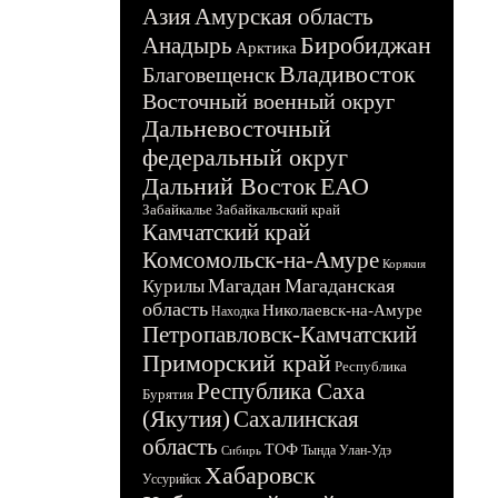
Азия
Амурская область
Биробиджан
Анадырь
Арктика
Владивосток
Благовещенск
Восточный военный округ
Дальневосточный
федеральный округ
Дальний Восток
ЕАО
Забайкалье
Забайкальский край
Камчатский край
Комсомольск-на-Амуре
Корякия
Магадан
Магаданская
Курилы
область
Николаевск-на-Амуре
Находка
Петропавловск-Камчатский
Приморский край
Республика
Республика Саха
Бурятия
(Якутия)
Сахалинская
область
ТОФ
Тында
Улан-Удэ
Сибирь
Хабаровск
Уссурийск