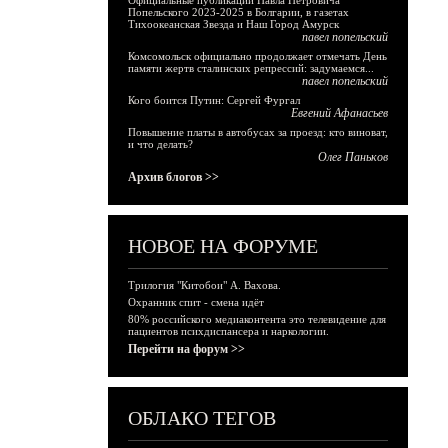
Официальные публикации Павла Петровича
Попельского 2023-2025 в Болгарии, в газетах
Тихоокеанская Звезда и Наш Город Амурск
павел попельский
Комсомольск официально продолжает отмечать День
памяти жертв сталинских репрессий: задумаемся...
павел попельский
Кого боится Путин: Сергей Фургал
Евгений Афанасьев
Повышение платы в автобусах за проезд: кто виноват,
и что делать?
Олег Паньков
Архив блогов >>
НОВОЕ НА ФОРУМЕ
Трилогия "Китобои" А. Вахова.
Охранник спит - смена идёт
80% российского медиаконтента это телевидение для
пациентов психдиспансера и наркологии.
Перейти на форум >>
ОБЛАКО ТЕГОВ