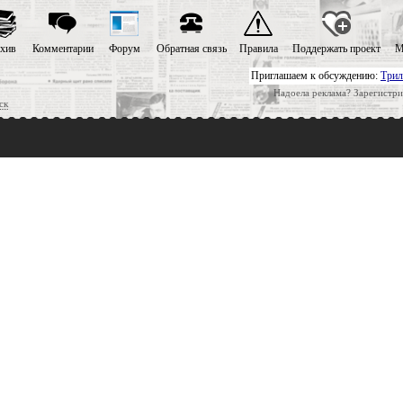
хив
Комментарии
Форум
Обратная связь
Правила
Поддержать проект
М
Приглашаем к обсуждению:
Трил
Надоела реклама? Зарегистри
ск