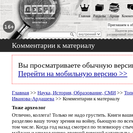
Главная
Разделы
Архив
Коммен
Приглашаем к о
Надоела рек
расширенный пои
Комментарии к материалу
Вы просматриваете обычную версию
Перейти на мобильную версию >>
Главная
>>
Наука, История, Образование, СМИ
>>
Топ
Иванова-Ардашева
>> Комментарии к материалу
Тоже археолог
Отлично, коллега! Только не надо грустить. Книги ваши
разделяю вашу точку зрения на войну, бьющую по всем
том числе. Когда год назад смотрел по телевизору сты
майдане и увидел копию древней римской катапульты, 