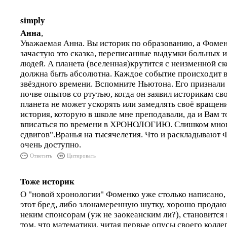
simply
Анна
,
Уважаемая Анна. Вы историк по образованию, а Фомен
зачастую это сказка, переписанные выдумки больных 
людей. А планета (вселенная)крутится с неизменной с
должна быть абсолютна. Каждое событие происходит 
звёздного времени. Вспомните Ньютона. Его признали
почве опытов со ртутью, когда он заявил историкам св
планета не может ускорять или замедлять своё вращен
история, которую в школе мне преподавали, да и Вам 
вписаться по времени в ХРОНОЛОГИЮ. Слишком мно
сдвигов".Вранья на тысячелетия. Что и раскладывают
очень доступно.
Ответить
Цитировать
Тоже историк
О "новой хронологии" Фоменко уже столько написано,
этот бред, либо злонамеренную шутку, хорошо прода
неким спонсорам (уж не заокеанским ли?), становится 
том, что математики, читая первые опусы своего колле