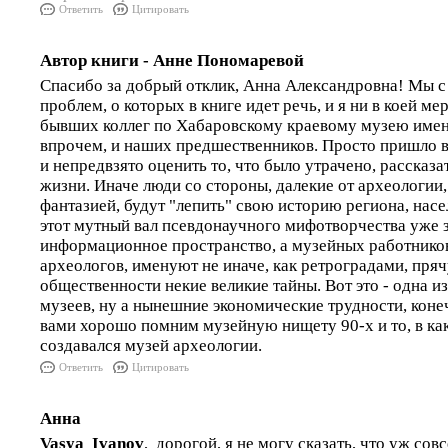
Ответить
Цитировать
Автор книги - Анне Пономаревой
Спасибо за добрый отклик, Анна Александровна! Мы с 
проблем, о которых в книге идет речь, и я ни в коей м
бывших коллег по Хабаровскому краевому музею имени
впрочем, и наших предшественников. Просто пришло 
и непредвзято оценить то, что было утрачено, рассказа
жизни. Иначе люди со стороны, далекие от археологии,
фантазией, будут "лепить" свою историю региона, насе
этот мутный вал псевдонаучного мифотворчества уже 
информационное пространство, а музейных работнико
археологов, именуют не иначе, как ретроградами, пря
общественности некие великие тайны. Вот это - одна из
музеев, ну а нынешние экономические трудности, коне
вами хорошо помним музейную нищету 90-х и то, в ка
создавался музей археологии.
Ответить
Цитировать
Анна
Vasya Ivanov
, дорогой, я не могу сказать, что уж сов