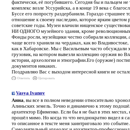
фактически, её погубившего. Сегодня бы и пальцем не
комплекс возле Уссурийска, а в конце 19 века с благо
Буссе его попросту раздербанили. Гораздо страшнее т
отношение к своему наследию, которое ярким цветом 
советские годы. Музеи влачили нищенское существова
НИ ОДНОГО музейного здания, кроме революционных 
Фонды росли, музейщики честно собирали коллекции, а
чаще всего хранили на чердаках, как во Владивостоке,
как в Хабаровске. Мы с Васильевым часто обсуждали 
грузовик, на котором вывезли коллекцию оружия во Вл
истории, археологии и этнографии.Его (оружие) постиг
документов никаких.
Поздравляю Вас с выходом интересной книги не остал
Ответить
Цитировать
Vasya Ivanov
Анна
, вы все в полном неведении относительно хроно
Алиньских земель. Точно и динамично к этому подошё
архитектор Ефименко. Если бы я не был в этих местах,
прошёл мимо. Но когда то что неоднократно видел я са
то описанное в тексте меня заинтриговало это событие.
Самодеятельный археолог и архитектор-профессиона