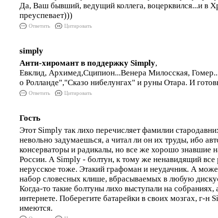
Да, Ваш бывший, ведущий коллега, воцерквился...и в 
преуспевает)))
Ответить
Цитировать
simply
Анти-хиромант в поддержку Simply
,
Евклид, Архимед,Сципион...Венера Милосская, Гомер.
о Ролланде","Сказо нибелунгах" и руны Отара. И готов
Ответить
Цитировать
Гость
Этот Simply так лихо перечисляет фамилии стародавни
невольно задумаешься, а читал ли он их труды, ибо ав
консерваторы и радикалы, но все же хорошо знавшие 
России. А Simply - болтун, к тому же ненавидящий все 
нерусское тоже. Этакий графоман и неудачник. А может 
набор словесных клише, вбрасываемых в любую диску
Когда-то такие болтуны лихо выступали на собраниях, 
интернете. Поберегите батарейки в своих мозгах, г-н S
имеются.