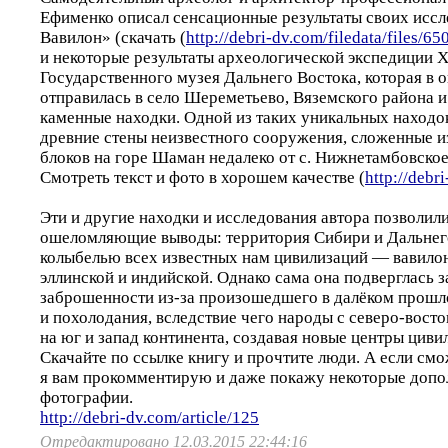
Ефименко описал сенсационные результаты своих иссл
Вавилон» (скачать (
http://debri-dv.com/filedata/files/65
и некоторые результаты археологической экспедиции 
Государственного музея Дальнего Востока, которая в о
отправилась в село Шереметьево, Вяземского района 
каменные находки. Одной из таких уникальных наход
древние стены неизвестного сооружения, сложенные и
блоков на горе Шаман недалеко от с. Нижнетамбовское
Смотреть текст и фото в хорошем качестве (
http://debr
Эти и другие находки и исследования автора позволили
ошеломляющие выводы: территория Сибири и Дальнего
колыбелью всех известных нам цивилизаций — вавилон
эллинской и индийской. Однако сама она подверглась 
заброшенности из-за произошедшего в далёком прошл
и похолодания, вследствие чего народы с северо-вост
на юг и запад континента, создавая новые центры циви
Скачайте по ссылке книгу и прочтите люди. А если смо
я вам прокомментирую и даже покажу некоторые допо
фотографии.
http://debri-dv.com/article/125
Отредактировано 12.03.2015 22:44:16