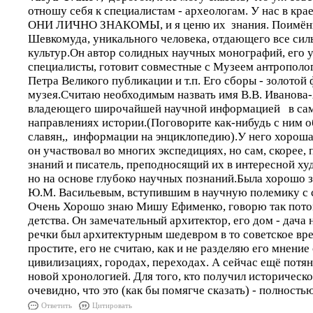
отношу себя к специалистам - археологам. У нас в кр
ОНИ ЛИЧНО ЗНАКОМЫ, и я ценю их знания. Поимённ
Шевкомуда, уникального человека, отдающего все си
культур.Он автор солидных научных монографий, его 
специалисты, готовит совместные с Музеем антрополог
Петра Великого публикации и т.п. Его сборы - золотой
музея.Считаю необходимым назвать имя В.В. Иванова
владеющего широчайшей научной информацией в са
направлениях истории.(Поговорите как-нибудь с ним о
славян,, информации на энциклопедию).У него хороша
он участвовал во многих экспедициях, но сам, скорее,
знаний и писатель, преподносящий их в интересной х
но на основе глубоко научных познаний.Была хорошо 
Ю.М. Васильевым, вступившим в научную полемику с
Очень Хорошо знаю Мишу Ефименко, говорю так потом
детства. Он замечательный архитектор, его дом - дача
речки был архитектурным шедевром в то советское вр
простите, его не считаю, как и не разделяю его мнени
цивилизациях, городах, переходах. А сейчас ещё потя
новой хронологией. Для того, кто получил историческо
очевидно, что это (как бы помягче сказать) - полность
Ответить
Цитировать