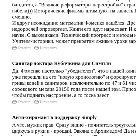
бандитов, а "Великие реформаторы перестройки" стра
гибели))) Исторические фильмы штампуют на зависть Г
смешно.
И вдруг неожиданно математик Фоменко нашёлся. Дре
недорослей опровергает. Книги его идут нарасхват. И 
науке. С выкладками. Технический прогресс и методы 
Учителя-историки, может прекратим лживые уроки за
Ответить
Цитировать
Санитар доктора Кубячкина для Симпли
Да, Фоменко настолько "убедителен", что в нашей кли
уже перешли на его "новую хронологию" и форсируют 
гривы коней и санитарок, исключительно по 47 и 61 ч
сорокового месяца 20150 года после нашей эры. Присо
чтобы поднять настроение, а то тоска заест.
Ответить
Цитировать
Анти-хиромант в поддержку Simply
А что, мужик прав. Сразу видно - почитатель треуголь
циркуль в руки и - прощай, Эвклид с Архимедом! Да и 