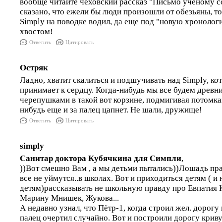
вообще читайте чеховский рассказ "Письмо ученому со
сказано, что ежели бы люди произошли от обезьяны, то
Simply на поводке водил, да еще под "новую хронологи
хвостом!
Ответить
Цитировать
Остряк
Ладно, хватит скалиться и подшучивать над Simply, кот
принимает к сердцу. Когда-нибудь мы все будем древн
черепушками в такой вот корзине, подмигивая потомкам
нибудь еще и за палец цапнет. Не шали, дружище!
Ответить
Цитировать
simply
Санитар доктора Кубячкина для Симпли
,
))Вот смешно Вам , а мы детьми пытались))Лошадь прав
все не уймутся..в школах. Вот и приходиться детям ( и 
детям)рассказывать не школьную правду про Евпатия К
Марину Мнишек, Жукова...
А недавно узнал, что Пётр-1, когда строил жел. дорогу
палец очертил случайно. Вот и построили дорогу крив