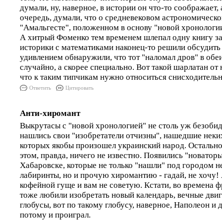
думали, ну, наверное, в истории он что-то соображает, 
очередь, думали, что о средневековом астрономическо
"Амальгесте", положенном в основу "новой хронологии
А хитрый Фоменко тем временем шлепал одну книгу за 
историки с математиками наконец-то решили обсудить
удивлением обнаружили, что тот "наломал дров" в обеи
случайно, а скорее специально. Вот такой шарлатан от 
что к таким типчикам нужно относиться снисходительно
Ответить
Цитировать
Анти-хиромант
Выкрутасы с "новой хронологией" не столь уж безоби
нашлись свои "изобретатели отчизны", нашедшие неких
которых якобы произошел украинский народ. Остально
этом, правда, ничего не известно. Появились "новатор
Хабаровске, которые не только "нашли" под городом 
лабиринты, но и прочую хиромантию - гадай, не хочу! А
кофейной гуще и вам не советую. Кстати, во времена 
тоже любили изобретать новый календарь, вечные двиг
глобусы, вот по такому глобусу, наверное, Наполеон и 
потому и проиграл.