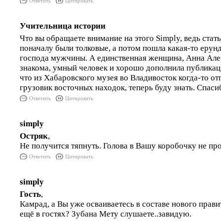
Ответить
Цитировать
Учительница истории
Что вы обращаете внимание на этого Simply, ведь стат
поначалу были толковые, а потом пошла какая-то ерунд
господа мужчины. А единственная женщина, Анна Але
знакома, умный человек и хорошо дополнила публикаци
что из Хабаровского музея во Владивосток когда-то о
грузовик восточных находок, теперь буду знать. Спас
Ответить
Цитировать
simply
Остряк
,
Не получится тяпнуть. Голова в Вашу коробочку не про
Ответить
Цитировать
simply
Гость
,
Камрад, а Вы уже осваиваетесь в составе нового прав
ещё в гостях? Зубана Мету слушаете..завидую.