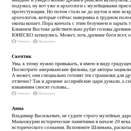
подумал, ну вот уже и археологи с музейщиками прис
протестующим. Но потом стало не до шуток и мне иск
археологов, которые сейчас наверняка в трудном поло
окопы копает. Пора кончать с этим безумием и зарыть 
Ближнем Востоке действительно рубят головы древним 
ЮНЕСКО заткнулись. Может, хоть древние боги всех о
Ответить
Цитировать
Скептик
Увы, к этому нужно привыкать, я имею в виду грядущее
Посмотрите американские фильмы, где авторы зацикли
А может, они специально готовят эти страшилки для др
отлично? Так и древние ассирийские цари думали, а с
изваяниям сносят головы...
Ответить
Цитировать
Анна
Владимир Васильевич, не судите строго музейных дар
Маньчжурии исторические памятники в начале 20 века
исторического сознания. Вспомните Шлимана, раскопа