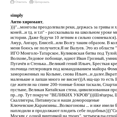
Ответить
Цитировать
simply
Анти-хиромант
,
)))"...монголы преодолевали реки, держась за гривы и
коней...и тд. и т.п" - рассказывала на школьном уроке 
истории. Даже будучи 10 летним я сильно сомневался)
Амур, Ангару, Енисей...или Волгу таким образом. В ко
меня боюсь не получится.Я не Валуев. Это из области
ИГО Монголо-Татарское, Куликовская битва под Тулой
Волхове,Ледовое побоище, идиот Иван Грозный, умниц
Пугачёв и Стенька...Великий гений Ильич, Бресткая к
полчища гитлеровцев под командованием майора Фоми
замороженных на Колыме, снова Ильич...и далее.Вкра
маленькие и лапши много не виснет))А ищ-що то есть 
где жители на спине 200-тонные блоки таскали, Спартак
пустыне, Великая Китайская стена, цивилизованная пр
пр...пр. Тут покруче "ВЕЛИКИХ УКРОВ")))Шлёцеры, 
Скаллигеры, Питавиусы и наши доморощеные
Ключевские,Карамзины...Волкогоновы ... и иже имели 
наплодили и продолжают плодить себе подобных)))"С
Москву с одной винтовкой на троих", четырежды-геро