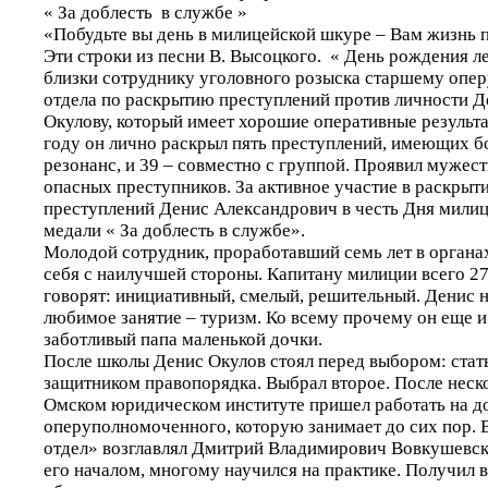
« За доблесть в службе »
«Побудьте вы день в милицейской шкуре – Вам жизнь 
Эти строки из песни В. Высоцкого. « День рождения л
близки сотруднику уголовного розыска старшему оп
отдела по раскрытию преступлений против личности 
Окулову, который имеет хорошие оперативные результа
году он лично раскрыл пять преступлений, имеющих 
резонанс, и 39 – совместно с группой. Проявил мужес
опасных преступников. За активное участие в раскрыт
преступлений Денис Александрович в честь Дня милиц
медали « За доблесть в службе».
Молодой сотрудник, проработавший семь лет в органа
себя с наилучшей стороны. Капитану милиции всего 27 
говорят: инициативный, смелый, решительный. Денис не
любимое занятие – туризм. Ко всему прочему он еще 
заботливый папа маленькой дочки.
После школы Денис Окулов стоял перед выбором: стат
защитником правопорядка. Выбрал второе. После неско
Омском юридическом институте пришел работать на д
оперуполномоченного, которую занимает до сих пор. 
отдел» возглавлял Дмитрий Владимирович Вовкушевск
его началом, многому научился на практике. Получил