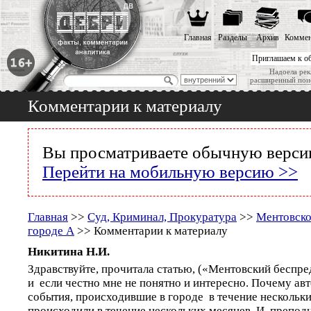
Главная
Разделы
Архив
Коммен
Приглашаем к о
Надоела рек
расширенный пои
Комментарии к материалу
Вы просматриваете обычную версию
Перейти на мобильную версию >>
Главная
>>
Суд, Криминал, Прокуратура
>>
Ментовско
городе А
>> Комментарии к материалу
Никитина Н.И.
Здравствуйте, прочитала статью, («Ментовский беспре
и если честно мне не понятно и интересно. Почему авт
события, происходившие в городе в течение нескольких
происходили в течение нескольких месяцев. И преподн