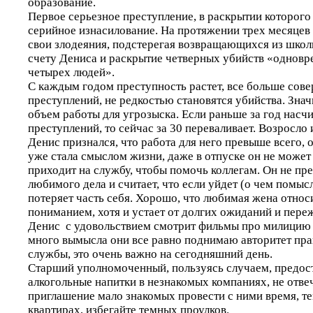
образование.
Первое серьезное преступление, в раскрытии которого
серийное изнасилование. На протяжении трех месяцев
свои злодеяния, подстерегая возвращающихся из школ
счету Дениса и раскрытие четверных убийств «одновр
четырех людей».
С каждым годом преступность растет, все больше сов
преступлений, не редкостью становятся убийства. Знач
объем работы для угрозыска. Если раньше за год насч
преступлений, то сейчас за 30 переваливает. Возросло
Денис признался, что работа для него превыше всего, о
уже стала смыслом жизни, даже в отпуске он не может
приходит на службу, чтобы помочь коллегам. Он не пре
любимого дела и считает, что если уйдет (о чем помысл
потеряет часть себя. Хорошо, что любимая жена относи
пониманием, хотя и устает от долгих ожиданий и пере
Денис с удовольствием смотрит фильмы про милицию и 
много вымысла они все равно поднимаю авторитет пр
службы, это очень важно на сегодняшний день.
Старший уполномоченный, пользуясь случаем, предост
алкогольные напитки в незнакомых компаниях, не отве
приглашение мало знакомых провести с ними время, те
квартирах, избегайте темных проулков.