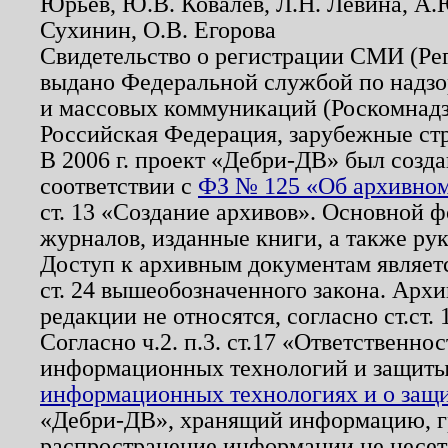
Юрьев, Ю.В. Ковалев, Л.Н. Левина, А.
Сухинин, О.В. Егорова
Свидетельство о регистрации СМИ (Р
выдано Федеральной службой по надзо
и массовых коммуникаций (Роскомнадзо
Российская Федерация, зарубежные ст
В 2006 г. проект «Дебри-ДВ» был созда
соответствии с
ФЗ № 125 «Об архивном
ст. 13 «Создание архивов». Основной ф
журналов, изданные книги, а также ру
Доступ к архивным документам являетс
ст. 24 вышеобозначенного закона. Арх
редакции не относятся, согласно ст.ст. 
Согласно ч.2. п.3. ст.17 «Ответственн
информационных технологий и защит
информационных технологиях и о защит
«Дебри-ДВ», хранящий информацию, гр
распространение информации не несет.