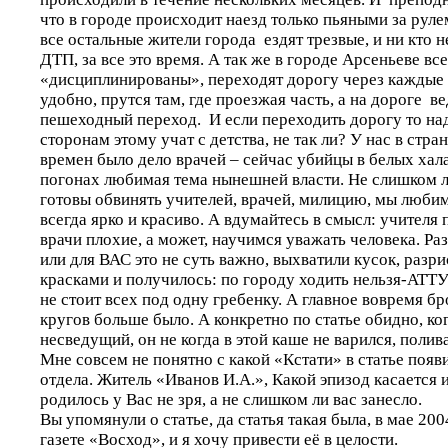
что в городе происходит наезд только пьяными за рул
все остальные жители города ездят трезвые, и ни кто 
ДТП, за все это время. А так же в городе Арсеньеве в
«дисциплинированы», переходят дорогу через каждые д
удобно, прутся там, где проезжая часть, а на дороге в
пешеходный переход. И если переходить дорогу то на
сторонам этому учат с детства, не так ли? У нас в стра
времен было дело врачей – сейчас убийцы в белых хала
погонах любимая тема нынешней власти. Не слишком л
готовы обвинять учителей, врачей, милицию, мы любим
всегда ярко и красиво. А вдумайтесь в смысл: учителя
врачи плохие, а может, научимся уважать человека. Раз
или для ВАС это не суть важно, выхватили кусок, разр
красками и получилось: по городу ходить нельзя-АТ
не стоит всех под одну гребенку. А главное вовремя бр
кругов больше было. А конкретно по статье обидно, ко
несведущий, он не когда в этой каше не варился, полив
Мне совсем не понятно с какой «Кстати» в статье появ
отдела. Житель «Иванов И.А.», Какой эпизод касается 
родилось у Вас не зря, а не слишком ли вас занесло.
Вы упомянули о статье, да статья такая была, в мае 200
газете «Восход», и я хочу привести её в целости.