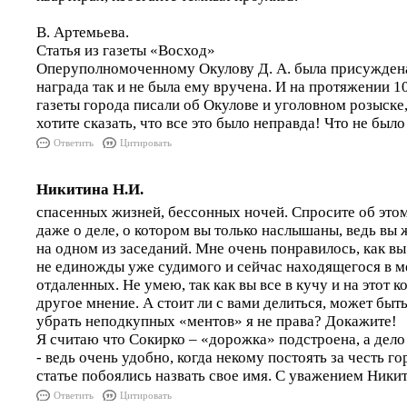
В. Артемьева.
Статья из газеты «Восход»
Оперуполномоченному Окулову Д. А. была присуждена 
награда так и не была ему вручена. И на протяжении 1
газеты города писали об Окулове и уголовном розыске,
хотите сказать, что все это было неправда! Что не был
Ответить
Цитировать
Никитина Н.И.
спасенных жизней, бессонных ночей. Спросите об этом
даже о деле, о котором вы только наслышаны, ведь вы ж
на одном из заседаний. Мне очень понравилось, как вы
не единожды уже судимого и сейчас находящегося в ме
отдаленных. Не умею, так как вы все в кучу и на этот 
другое мнение. А стоит ли с вами делиться, может быт
убрать неподкупных «ментов» я не права? Докажите!
Я считаю что Сокирко – «дорожка» подстроена, а дел
- ведь очень удобно, когда некому постоять за честь г
статье побоялись назвать свое имя. С уважением Никит
Ответить
Цитировать